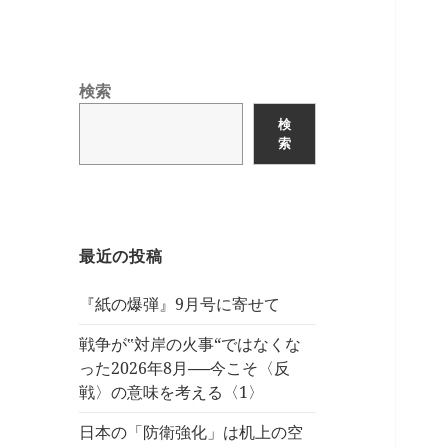
検索
検
索
最近の投稿
『紙の爆弾』9月号に寄せて
戦争が‟対岸の火事“ではなくな
った2026年8月──今こそ〈反
戦〉の意味を考える〈1〉
日本の「防衛強化」は机上の空