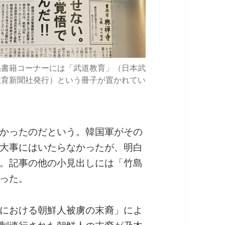
係書籍コーナーには「武道教育」（日本武
教育新聞社発行）という冊子が置かれてい
かったのだという。韓国軍がその
大事にはいたらなかったが、明白
。記事の他の小見出しには「竹島
った。
における朝鮮人被虜の末裔」によ