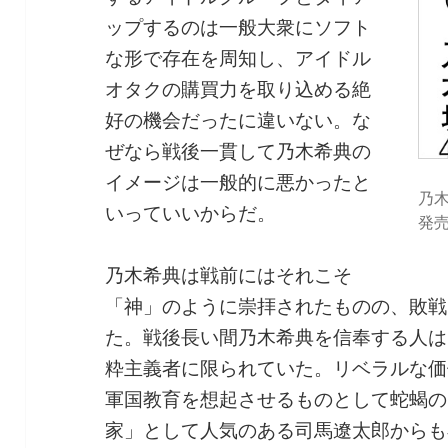
ップするのは一般大衆にソフト
な形で存在を周知し、アイドル
オタクの購買力を取り込める絶
好の機会だったに違いない。な
ぜなら戦後一貫して乃木希典の
イメージは一般的に悪かったと
乃木
いっていいからだ。
発
乃木希典は戦前にはそれこそ
「神」のように崇拝されたものの、敗戦
た。戦後長い間乃木希典を信奉する人は
粋主義者に限られていた。リベラルな価
軍国教育を想起させるものとして蛇蝎の
家」として人気のある司馬遼太郎からも