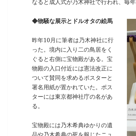
なると成人式が乃木神社で行われ、毎年
◆物騒な展示とドルオタの絵馬
昨年10月に筆者は乃木神社に行
った。境内に入り二の鳥居をく
ぐると右側に宝物殿がある。宝
物殿の入口付近には憲法改正に
ついて賛同を求めるポスターと
署名用紙が置かれていた。ポス
ターには東京都神社庁の名があ
る。
宝物殿には乃木希典ゆかりの遺
品や乃木希典の死を報じたニュ