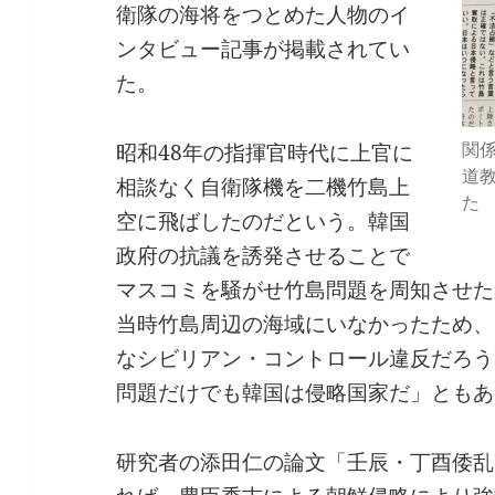
衛隊の海将をつとめた人物のイ
ンタビュー記事が掲載されてい
た。
関
昭和48年の指揮官時代に上官に
道
相談なく自衛隊機を二機竹島上
た
空に飛ばしたのだという。韓国
政府の抗議を誘発させることで
マスコミを騒がせ竹島問題を周知させた
当時竹島周辺の海域にいなかったため、
なシビリアン・コントロール違反だろう
問題だけでも韓国は侵略国家だ」ともあ
研究者の添田仁の論文「壬辰・丁酉倭乱