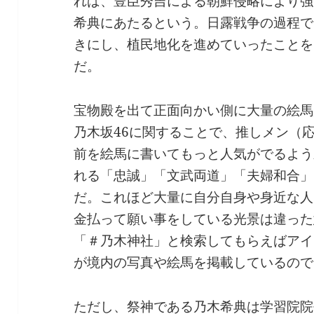
れば、豊臣秀吉による朝鮮侵略により強
希典にあたるという。日露戦争の過程で
きにし、植民地化を進めていったことを
だ。
宝物殿を出て正面向かい側に大量の絵馬
乃木坂46に関することで、推しメン（
前を絵馬に書いてもっと人気がでるよう
れる「忠誠」「文武両道」「夫婦和合」
だ。これほど大量に自分自身や身近な人
金払って願い事をしている光景は違った意味
「＃乃木神社」と検索してもらえばアイ
が境内の写真や絵馬を掲載しているので
ただし、祭神である乃木希典は学習院院