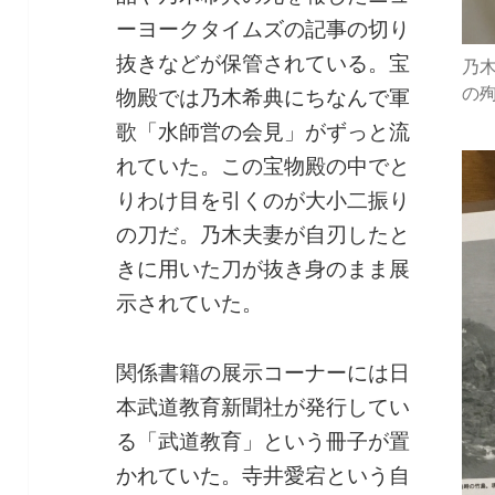
ーヨークタイムズの記事の切り
抜きなどが保管されている。宝
乃
の
物殿では乃木希典にちなんで軍
歌「水師営の会見」がずっと流
れていた。この宝物殿の中でと
りわけ目を引くのが大小二振り
の刀だ。乃木夫妻が自刃したと
きに用いた刀が抜き身のまま展
示されていた。
関係書籍の展示コーナーには日
本武道教育新聞社が発行してい
る「武道教育」という冊子が置
かれていた。寺井愛宕という自