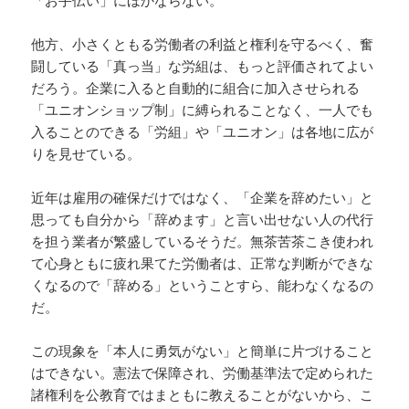
「お手伝い」にほかならない。
他方、小さくともる労働者の利益と権利を守るべく、奮
闘している「真っ当」な労組は、もっと評価されてよい
だろう。企業に入ると自動的に組合に加入させられる
「ユニオンショップ制」に縛られることなく、一人でも
入ることのできる「労組」や「ユニオン」は各地に広が
りを見せている。
近年は雇用の確保だけではなく、「企業を辞めたい」と
思っても自分から「辞めます」と言い出せない人の代行
を担う業者が繁盛しているそうだ。無茶苦茶こき使われ
て心身ともに疲れ果てた労働者は、正常な判断ができな
くなるので「辞める」ということすら、能わなくなるの
だ。
この現象を「本人に勇気がない」と簡単に片づけること
はできない。憲法で保障され、労働基準法で定められた
諸権利を公教育ではまともに教えることがないから、こ