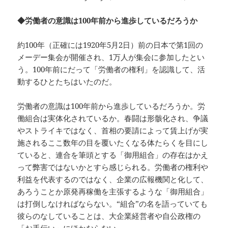
◆労働者の意識は100年前から進歩しているだろうか
約100年（正確には1920年5月2日）前の日本で第1回の
メーデー集会が開催され、1万人が集会に参加したとい
う。100年前にだって「労働者の権利」を認識して、活
動するひとたちはいたのだ。
労働者の意識は100年前から進歩しているだろうか。労
働組合は実体化されているか。春闘は形骸化され、争議
やストライキではなく、首相の要請によって賃上げが実
施されるここ数年の目を覆いたくなる体たらくを目にし
ていると、連合を筆頭とする「御用組合」の存在はかえ
って弊害ではないかとすら感じられる。労働者の権利や
利益を代表するのではなく、企業の広報機関と化して、
あろうことか原発再稼働を主張するような「御用組合」
は打倒しなければならない。“組合”の名を語っていても
彼らのなしていることは、大企業経営者や自公政権の