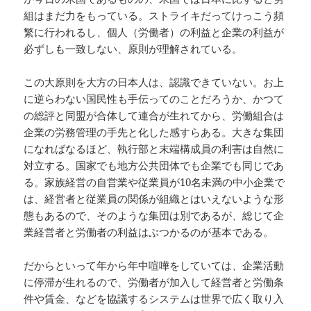
組はまだ力をもっている。ストライキだってけっこう頻
繁に行われるし、個人（労働者）の利益と企業の利益が
必ずしも一致しない、原則が理解されている。
この大原則を大方の日本人は、認識できていない。お上
に逆らわない国民性も手伝ってのことだろうか、かつて
の総評と同盟が合体して連合が生れてから、労働組合は
企業の労務管理の手先と化した感すらある。大きな集団
になればなるほど、執行部と末端構成員の利害は自然に
対立する。国家でも地方公共団体でも企業でも同じであ
る。家族経営の自営業や従業員が10名未満の中小企業で
は、経営者と従業員の関係が組織とはいえないような形
態もあるので、そのような集団は別であるが、総じて企
業経営者と労働者の利益はぶつかるのが基本である。
だからといって年から年中喧嘩をしていては、企業活動
に停滞が生れるので、労働者が加入して経営者と労働条
件や賃金、などを協議するシステムは世界で広く取り入