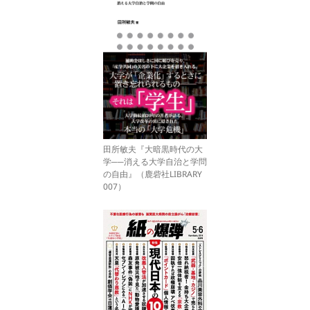
田所敏夫『大暗黒時代の大
学──消える大学自治と学問
の自由』（鹿砦社LIBRARY
007）