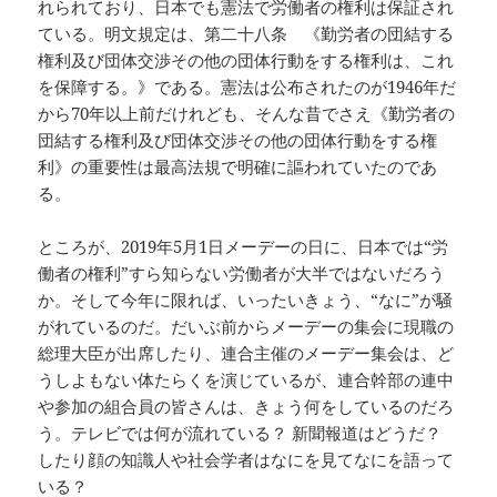
れられており、日本でも憲法で労働者の権利は保証され
ている。明文規定は、第二十八条 《勤労者の団結する
権利及び団体交渉その他の団体行動をする権利は、これ
を保障する。》である。憲法は公布されたのが1946年だ
から70年以上前だけれども、そんな昔でさえ《勤労者の
団結する権利及び団体交渉その他の団体行動をする権
利》の重要性は最高法規で明確に謳われていたのであ
る。
ところが、2019年5月1日メーデーの日に、日本では“労
働者の権利”すら知らない労働者が大半ではないだろう
か。そして今年に限れば、いったいきょう、“なに”が騒
がれているのだ。だいぶ前からメーデーの集会に現職の
総理大臣が出席したり、連合主催のメーデー集会は、ど
うしよもない体たらくを演じているが、連合幹部の連中
や参加の組合員の皆さんは、きょう何をしているのだろ
う。テレビでは何が流れている？ 新聞報道はどうだ？
したり顔の知識人や社会学者はなにを見てなにを語って
いる？