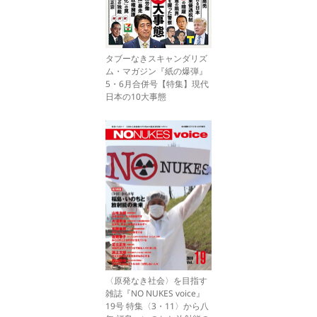
タブーなきスキャンダリズ
ム・マガジン『紙の爆弾』
5・6月合併号【特集】現代
日本の10大事態
〈原発なき社会〉を目指す
雑誌『NO NUKES voice』
19号 特集〈3・11〉から八