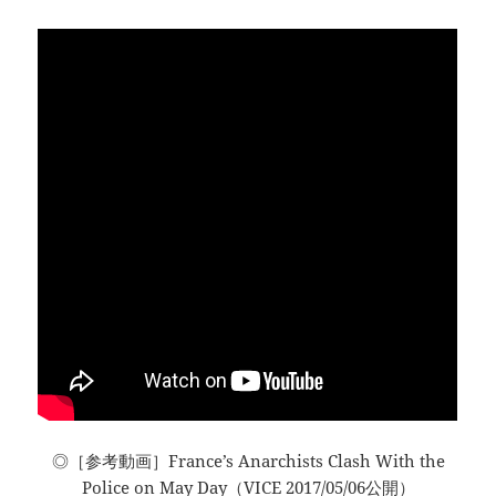
◎［参考動画］France’s Anarchists Clash With the
Police on May Day（VICE 2017/05/06公開）