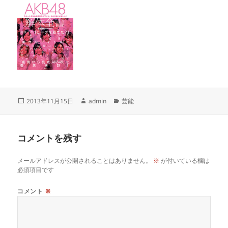
投
作
カ
2013年11月15日
admin
芸能
稿
成
テ
日:
者
ゴ
リ
コメントを残す
ー
メールアドレスが公開されることはありません。
※
が付いている欄は
必須項目です
コメント
※