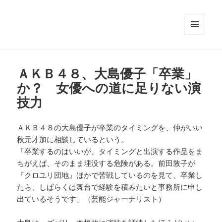
メニュ
ーとウ
ィジェ
ット
ＡＫＢ４８、大島優子「卒業」
か？ 女優への道に足りない演
技力
ＡＫＢ４８の大島優子が卒業のタイミングを、仲がいい
秋元才加に相談しているという。
「卒業するのはいいが、タイミングと出演する作品をま
ちがえば、そのまま埋没する危険がある。前田敦子が
『クロユリ団地』ほかで苦戦しているのを見て、卒業し
たら、しばらくは舞台で経験を積みたいと事務所に申し
出ているそうです」（芸能ジャーナリスト）