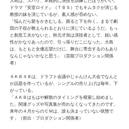
大島は、ズバリ、本格的に演技を訓練したほうがいい。
ドラマ『安堂ロイド』（ＴＢＳ）でもキムタクが演じる
教授の妹を演じているが、素人感が否めない。
「悩んだら髪をかきむしる。困ると下を向く。まるで劇
団の子役が教えられるとおりに演じているようだ。もっ
と創意工夫がないと。秋元才加は演技者として、鋭い感
性がかなりあったので、引っ張りだこになった。大島
は、もともと女優志望だけに、舞台に専念するのもあり
なんじゃないかなと思う」（芸能プロダクション関係
者）
ＡＫＢ４８は、ドラフト会議やじゃんけん大会でなんと
か話題を作っているが、シングルの売り上げは毎年、下
がっている。
「ＡＫＢはもはや解散のタイミングを模索し始めまし
た。関連グッズや写真集が売れなくなってきたのです。
来年の４月からのＣＭは、誰も決まっていない状態で
す」（前出・プロダクション関係者）