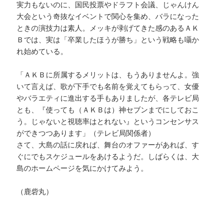
実力もないのに、国民投票やドラフト会議、じゃんけん
大会という奇抜なイベントで関心を集め、バラになった
ときの演技力は素人。メッキが剥げてきた感のあるＡＫ
Ｂでは、実は「卒業したほうが勝ち」という戦略も囁か
れ始めている。
「ＡＫＢに所属するメリットは、もうありませんよ。強
いて言えば、歌が下手でも名前を覚えてもらって、女優
やバラエティに進出する手もありましたが、各テレビ局
とも、『使っても（ＡＫＢは）神セブンまでにしておこ
う。じゃないと視聴率はとれない』というコンセンサス
ができつつあります」（テレビ局関係者）
さて、大島の話に戻れば、舞台のオファーがあれば、す
ぐにでもスケジュールをあけるようだ。しばらくは、大
島のホームページを気にかけてみよう。
（鹿砦丸）