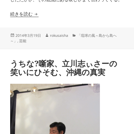
うちな〜噺家、立川志ぃさーの笑いにひそむ、沖
続きを読む
投
作
カ
2014年3月19日
rokusaisha
「琉球の風～島から島へ
稿
成
テ
～」
,
芸能
日:
者
ゴ
リ
ー
うちな?噺家、立川志ぃさーの
笑いにひそむ、沖縄の真実