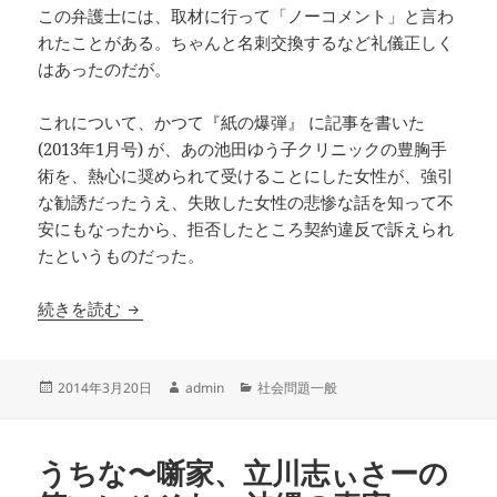
この弁護士には、取材に行って「ノーコメント」と言わ
れたことがある。ちゃんと名刺交換するなど礼儀正しく
はあったのだが。
これについて、かつて『紙の爆弾』 に記事を書いた
(2013年1月号) が、あの池田ゆう子クリニックの豊胸手
術を、熱心に奨められて受けることにした女性が、強引
な勧誘だったうえ、失敗した女性の悲惨な話を知って不
安にもなったから、拒否したところ契約違反で訴えられ
たというものだった。
法律事務所ヒロナカ、今度は佐村河内守
続きを読む
投
作
カ
2014年3月20日
admin
社会問題一般
稿
成
テ
日:
者
ゴ
リ
うちな〜噺家、立川志ぃさーの
ー