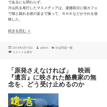
であるにも関わらず。
片山氏を尾行したマスメディアは、逮捕前日に猫カフェ
で猫と戯れる彼の姿まで撮って、ＮＨＫなどがそれを放
映した。
佐村河内守と片山祐輔被告の扱い方に見る、マス
続きを読む
投
作
カ
2014年3月15日
admin
社会問題一般
稿
佐村河内守と片山祐輔被告の扱い方に見る、マスメディアのへたれぶり 
成
テ
コメントを残す
日:
者
ゴ
リ
ー
「原発さえなければ」 映画
『遺言』に映された酪農家の無
念を、どう受け止めるのか