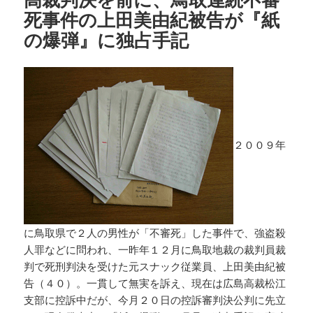
死事件の上田美由紀被告が『紙
の爆弾』に独占手記
２００９年
に鳥取県で２人の男性が「不審死」した事件で、強盗殺
人罪などに問われ、一昨年１２月に鳥取地裁の裁判員裁
判で死刑判決を受けた元スナック従業員、上田美由紀被
告（４０）。一貫して無実を訴え、現在は広島高裁松江
支部に控訴中だが、今月２０日の控訴審判決公判に先立