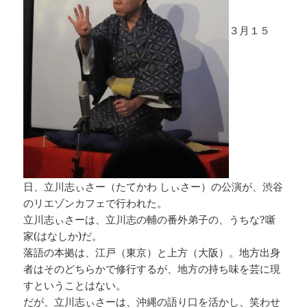
３月１５
日、立川志ぃさー（たてかわ しぃさー）の公演が、渋谷
のリエゾンカフェで行われた。
立川志ぃさーは、立川志の輔の番外弟子の、うちな?噺
家(はなしか)だ。
落語の本拠は、江戸（東京）と上方（大阪）。地方出身
者はそのどちらかで修行するが、地方の持ち味を芸に現
すということはない。
だが、立川志ぃさーは、沖縄の語り口を活かし、笑わせ