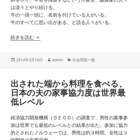
は淡々とやり続ける。
牛の一頭一頭に、名前を付けている人がいる。
牛のすべてに思い出がある、と語る人々がいる。
「原発さえなければ」 映画『遺言』に映された
続きを読む
投
作
カ
2014年3月14日
admin
社会問題一般
稿
成
テ
日:
者
ゴ
リ
出された端から料理を食べる、
ー
日本の夫の家事協力度は世界最
低レベル
経済協力開発機構（ＯＥＣＤ）の調査で、男性の家事参
加は世界でも最低のレベルとの結果が出た。参加に協力
的とされたノルウェーでは、男性は約３時間、女性は３