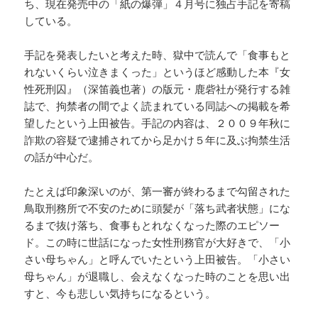
ち、現在発売中の「紙の爆弾」４月号に独占手記を寄稿
している。
手記を発表したいと考えた時、獄中で読んで「食事もと
れないくらい泣きまくった」というほど感動した本『女
性死刑囚』（深笛義也著）の版元・鹿砦社が発行する雑
誌で、拘禁者の間でよく読まれている同誌への掲載を希
望したという上田被告。手記の内容は、２００９年秋に
詐欺の容疑で逮捕されてから足かけ５年に及ぶ拘禁生活
の話が中心だ。
たとえば印象深いのが、第一審が終わるまで勾留された
鳥取刑務所で不安のために頭髪が「落ち武者状態」にな
るまで抜け落ち、食事もとれなくなった際のエピソー
ド。この時に世話になった女性刑務官が大好きで、「小
さい母ちゃん」と呼んでいたという上田被告。「小さい
母ちゃん」が退職し、会えなくなった時のことを思い出
すと、今も悲しい気持ちになるという。