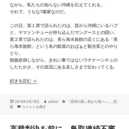
ながら、私たちの知らない沖縄を伝えてくれる。
それで、うちな?噺家なのだ。
この日、第１席で語られたのは、昔から沖縄にいるハブ
と、ヤマトンチューが持ち込んだマングースとの闘い。
第２席で語られたのは、美ら海水族館の近くにある「美
ら海水族館」という名の鮨屋のおばぁと観光客とのやり
とり。
抱腹絶倒しながら、きれい事ではないウチナーンチュの
したたかさ、その底流にある哀しさまで伝わってくる。
うちな?噺家、立川志ぃさーの笑いにひそむ、沖
続きを読む
投
作
カ
2014年3月19日
admin
「琉球の風～島から島へ～」
,
芸
稿
うちな?噺家、立川志ぃさーの笑いにひそむ、沖縄の真実 に
成
テ
能
コメントを残す
日:
者
ゴ
リ
ー
高裁判決を前に、鳥取連続不審