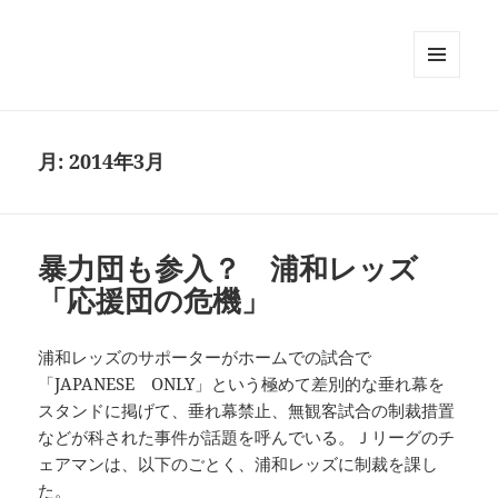
メニュ
ーとウ
ィジェ
ット
月:
2014年3月
暴力団も参入？ 浦和レッズ
「応援団の危機」
浦和レッズのサポーターがホームでの試合で
「JAPANESE ONLY」という極めて差別的な垂れ幕を
スタンドに掲げて、垂れ幕禁止、無観客試合の制裁措置
などが科された事件が話題を呼んでいる。Ｊリーグのチ
ェアマンは、以下のごとく、浦和レッズに制裁を課し
た。