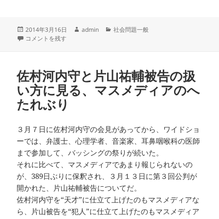
投
作
カ
2014年3月16日
admin
社会問題一般
稿
だれが言い出したのかパワースポットなる言葉 に
成
テ
コメントを残す
日:
者
ゴ
リ
ー
佐村河内守と片山祐輔被告の扱
い方に見る、マスメディアのへ
たれぶり
３月７日に佐村河内守の会見があってから、ワイドショ
ーでは、弁護士、心理学者、音楽家、耳鼻咽喉科の医師
まで参加して、バッシングの祭りが続いた。
それに比べて、マスメディアであまり報じられないの
が、389日ぶりに保釈され、３月１３日に第３回公判が
開かれた、片山祐輔被告についてだ。
佐村河内守を“天才”に仕立て上げたのもマスメディアな
ら、片山被告を“犯人”に仕立て上げたのもマスメディア