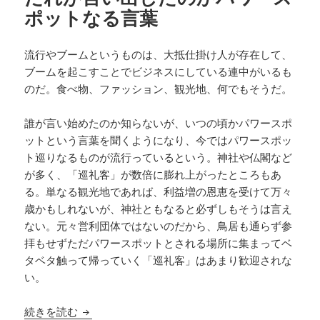
ポットなる言葉
流行やブームというものは、大抵仕掛け人が存在して、
ブームを起こすことでビジネスにしている連中がいるも
のだ。食べ物、ファッション、観光地、何でもそうだ。
誰が言い始めたのか知らないが、いつの頃かパワースポ
ットという言葉を聞くようになり、今ではパワースポッ
ト巡りなるものが流行っているという。神社や仏閣など
が多く、「巡礼客」が数倍に膨れ上がったところもあ
る。単なる観光地であれば、利益増の恩恵を受けて万々
歳かもしれないが、神社ともなると必ずしもそうは言え
ない。元々営利団体ではないのだから、鳥居も通らず参
拝もせずただパワースポットとされる場所に集まってベ
タベタ触って帰っていく「巡礼客」はあまり歓迎されな
い。
だれが言い出したのかパワースポットなる言葉
続きを読む