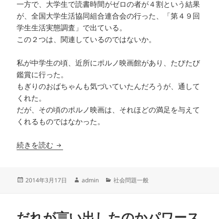
一方で、大学生で読書時間がゼロの者が４割という結果
が、全国大学生活協同組合連合会の行った、「第４９回
学生生活実態調査」で出ている。
この２つは、関連しているのではないか。
私が中学生の頃、近所にポルノ映画館があり、たびたび
鑑賞に行った。
もぎりのおばちゃんも気づいていたんだろうが、通して
くれた。
だが、その頃のポルノ映画は、それほどの満足を与えて
くれるものではなかった。
青少年よ！ 真のエロスを求めるなら、ネットで
続きを読む
投
作
カ
2014年3月17日
admin
社会問題一般
稿
成
テ
日:
者
ゴ
リ
だれが言い出したのかパワース
ー