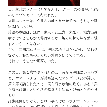
日、立川志ぃさー（たてかわ しぃさー）の公演が、渋谷
のリエゾンカフェで行われた。
立川志ぃさーは、立川志の輔の番外弟子の、うちな〜噺
家(はなしか)だ。
落語の本拠は、江戸（東京）と上方（大阪）。地方出身
者はそのどちらかで修行するが、地方の持ち味を芸に現
すということはない。
だが、立川志ぃさーは、沖縄の語り口を活かし、笑わせ
ながら、私たちの知らない沖縄を伝えてくれる。
それで、うちな〜噺家なのだ。
この日、第１席で語られたのは、昔から沖縄にいるハブ
と、ヤマトンチューが持ち込んだマングースとの闘い。
第２席で語られたのは、美ら海水族館の近くにある「美
ら海水族館」という名の鮨屋のおばぁと観光客とのやり
とり。
抱腹絶倒しながら、きれい事ではないウチナーンチュの
したたかさ、その底流にある哀しさまで伝わってくる。