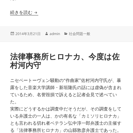
暴力団も参入？ 浦和レッズ「応援団の危機」
続きを読む
投
作
カ
2014年3月21日
admin
社会問題一般
稿
成
テ
日:
者
ゴ
リ
法律事務所ヒロナカ、今度は佐
ー
村河内守
ニセベートーヴェン騒動の“作曲家”佐村河内守氏が、暴
露をした音楽大学講師・新垣隆氏の話には虚偽が含まれ
ているため、名誉毀損で訴えると記者会見で述べてい
た。
実際にどうするかは調査中だそうだが、その調査をして
いる弁護士の一人は、かの有名な「カミソリヒロナカ」
とも言われる切れ者ベテラン弘中淳一郎弁護士の主催す
る「法律事務所ヒロナカ」の山縣敦彦弁護士であった。