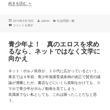
高裁判決を前に、鳥取連続不審死事件の上田美由
続きを読む
投
作
カ
2014年3月18日
admin
社会問題一般
稿
高裁判決を前に、鳥取連続不審死事件の上田美由紀被告が『紙の爆弾』に
成
テ
コメントを残す
日:
者
ゴ
リ
ー
青少年よ！ 真のエロスを求め
るなら、ネットではなく文学に
向かえ
ネット・ポルノ依存が、１０代に広がっているという。
東京では４年前、青少年保護育成条例の改訂で賛否の議
論が沸騰したが、書店などにいくら規制をかけても、ス
マホで青少年がポルノ動画を見てしまう。
良識派でない私としても、これは困ったことだなと思
う。