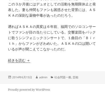
この３か月後にはデュオとしての活動を無期限休止と発
表した。妻も仲間もファンも困惑させた背景には、ＡＳ
ＫＡの深刻な薬物中毒があったのだろう。
遡ればＡＳＫＡの異変は６年前、福岡でのソロコンサー
トでファンが目の当たりにしている。交響楽団をバック
に歌うシンフォニックコンサートで、１曲目の「Ｂｉｒ
ｔｈ」からファンがざわめいた。ＡＳＫＡの口は開いて
いるが声が聞こえてこなかったのだ。
６年前から聴衆の前で現れていた、ＡＳＫＡの異
続きを読む
投
作
カ
2014年6月15日
admin
社会問題一般
,
芸能
稿
成
テ
日:
者
ゴ
リ
Proudly powered by WordPress
ー