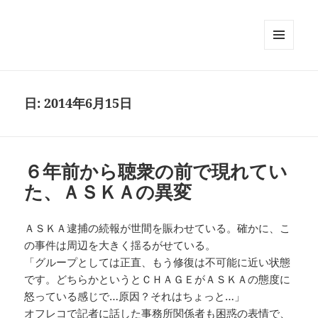
メニュ
ーとウ
ィジェ
ット
日:
2014年6月15日
６年前から聴衆の前で現れてい
た、ＡＳＫＡの異変
ＡＳＫＡ逮捕の続報が世間を賑わせている。確かに、こ
の事件は周辺を大きく揺るがせている。
「グループとしては正直、もう修復は不可能に近い状態
です。どちらかというとＣＨＡＧＥがＡＳＫＡの態度に
怒っている感じで…原因？それはちょっと…」
オフレコで記者に話した事務所関係者も困惑の表情で、