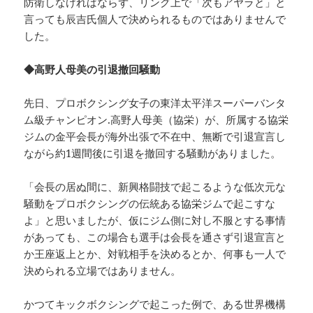
防衛しなければならず、リング上で「次もアヤラと」と
言っても辰吉氏個人で決められるものではありませんで
した。
◆高野人母美の引退撤回騒動
先日、プロボクシング女子の東洋太平洋スーパーバンタ
ム級チャンピオン.高野人母美（協栄）が、所属する協栄
ジムの金平会長が海外出張で不在中、無断で引退宣言し
ながら約1週間後に引退を撤回する騒動がありました。
「会長の居ぬ間に、新興格闘技で起こるような低次元な
騒動をプロボクシングの伝統ある協栄ジムで起こすな
よ」と思いましたが、仮にジム側に対し不服とする事情
があっても、この場合も選手は会長を通さず引退宣言と
か王座返上とか、対戦相手を決めるとか、何事も一人で
決められる立場ではありません。
かつてキックボクシングで起こった例で、ある世界機構