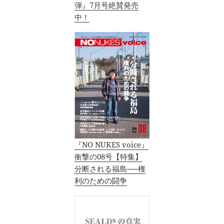
弾』7月号絶賛発売
中！
『NO NUKES voice』
衝撃の08号【特集】
分断される福島──権
利のための闘争