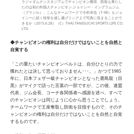
ラジャダムナンスタジアムでチャンピオン獲得、防衛も果たし
たのは初の外国人チャンピオン.ジョイシー・イングラムジム
（ブラジル）、こんなチームワークで今村卓也（T-98）もジョ
イシーに続く快挙を成し遂げリング上で写真に収まることがで
きるか（2015.6.28）（C）THAI TANIGUCHI SPORTS LIFE CO.
LTD.
◆チャンピオンの権利は自分だけではないことを自然と
自覚する
「この重たいチャンピオンベルトは、自分ひとりの力で
獲れたとは決して思っておりません･･･。」かつて1985
年に、日本フェザー級チャンピオンとなった鹿島龍（目
黒）がマイクで語った言葉の一部ですが、この後、連盟
代表、ジム会長、コーチ各関係者へ感謝を述べ、すべて
のチャンピオンは同じように心から思うことでしょう。
チームワークで王座奪取し防衛を目指すもので、そのチ
ャンピオンの権利は自分だけではないことを自然と自覚
するものです。