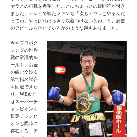
ヤラとの再戦を希望したことにちょっとの疑問符が付き
ました。テレビで観たファンも「次もアヤラとやるんだ
ってね、やっぱりはっきり決着つけないとね」と、辰吉
のアピールを信じているかのような声もありました。
今やプロボク
シングの世界
戦の常識的ル
ールも、お金
の絡む交渉次
第で指名試合
を回避できた
り、WBAで
はスーパーチ
ャンピオンも
暫定チャンピ
オンも同時に
存在する、チ