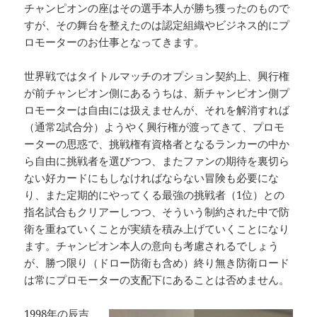
チャンピオンの座はその選手本人が勝ち獲ったのもので
すが、その舞台を整えたのは認定組織やビジネス的にプ
ロモーターのお仕事となってきます。
世界戦ではタイトルマッチのオプション契約上、興行権
が前チャンピオン側にあるうちは、新チャンピオン側プ
ロモーターは自由には扱えませんが、それを解消すれば
（通常2試合分）ようやく興行権が渡ってきて、プロモ
ーターの思惑で、挑戦権有資格者となるランカーの中か
ら自由に挑戦者を選びつつ、またファンの期待を裏切ら
ない好カードにもしなければならない冒険も必要にな
り、また定期的にやってくる最強の挑戦者（1位）との
指名試合もクリアーしつつ、そういう制約された中で防
衛を重ねていくことが実績を積み上げていくことになり
ます。チャンピオン本人の意向も考慮されるでしょう
が、勝つ限り（ドロー防衛も含め）終り無き防衛ロード
は常にプロモーターの支配下にあることは否めません。
1998年の辰吉