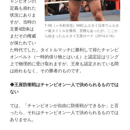
ャンピオンの
定義も崩れた
状況にありま
すが、当時の
T-98（＝今村卓也）WBCムエタイ日本ウェルタ
主要4団体は
ー級タイトルを獲得、苦難もあったが、ここか
まだその権威
ら始まったムエタイ王座ロード（2014.2.16）
が保たれてい
た時代でした。タイトルマッチに勝利して得たチャンピ
オンベルト（一時的借り物とはいえ）と認定証はリング
上で物理的に受け取れますが、王座も認定されている間
は紛れもなく、その勝者のものです。
◆王座防衛戦はチャンピオン一人で決められるものでは
ない
では、「チャンピオンが自由に防衛戦ができるか」と言
ったら、それはチャンピオン一人で決められるものでは
ありません。