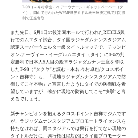
T-98（＝今村卓也）vs アーウナーン・ギャットペーペー（タ
イ）、岡山で行われたWPMF世界ミドル級王座決定戦で判定勝
利で王座奪取
また先日、6月1日の後楽園ホールで行われたREBELS興
行でのムエタイ試合、タイ国ラジャダムナンスタジアム
認定スーパーウェルター級タイトルマッチで、チャンピ
オン.ナーヴィー・イーグルムエタイ（タイ）に3-0の判
定勝利で日本人5人目の殿堂ラジャダムナン王座を奪取
したT-98（“タクヤ”と読む＝本名.今村卓也/クロスポイ
ント吉祥寺）も、「現地ラジャダムナンスタジアムで防
衛してこそ本物」と宣言したようにタイでの防衛戦を希
望していますが、確かに現地で防衛してこそ“快挙”と言
えるでしょう。
新チャンピオンを抱えるクロスポイント吉祥寺ジムです
が、ラジャダムナンスタジアムプロモートライセンスを
持たなければ、同スタジアムでは興行を打てない現地の
タイトルだけに、興行権は絶対的にタイ側プロモーター