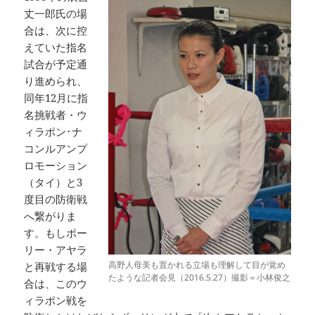
丈一郎氏の場
合は、次に控
えていた指名
試合が予定通
り進められ、
同年12月に指
名挑戦者・ウ
ィラポン･ナ
コンルアンプ
ロモーション
（タイ）と3
度目の防衛戦
へ繋がりま
す。もしポー
リー・アヤラ
高野人母美も置かれる立場も理解して目が覚め
と再戦する場
たような記者会見（2016.5.27）撮影＝小林俊之
合は、このウ
ィラポン戦を