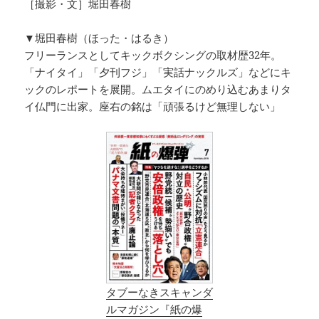
［撮影・文］堀田春樹
▼堀田春樹（ほった・はるき）
フリーランスとしてキックボクシングの取材歴32年。
「ナイタイ」「夕刊フジ」「実話ナックルズ」などにキ
ックのレポートを展開。ムエタイにのめり込むあまりタ
イ仏門に出家。座右の銘は「頑張るけど無理しない」
タブーなきスキャンダ
ルマガジン『紙の爆