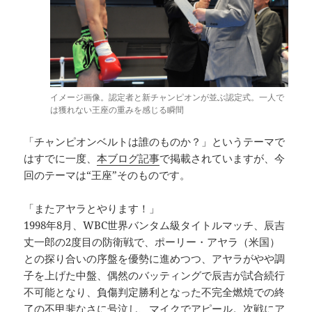
イメージ画像。認定者と新チャンピオンが並ぶ認定式。一人で
は獲れない王座の重みを感じる瞬間
「チャンピオンベルトは誰のものか？」というテーマで
はすでに一度、
本ブログ記事
で掲載されていますが、今
回のテーマは“王座”そのものです。
「またアヤラとやります！」
1998年8月、WBC世界バンタム級タイトルマッチ、辰吉
丈一郎の2度目の防衛戦で、ポーリー・アヤラ（米国）
との探り合いの序盤を優勢に進めつつ、アヤラがやや調
子を上げた中盤、偶然のバッティングで辰吉が試合続行
不可能となり、負傷判定勝利となった不完全燃焼での終
了の不甲斐なさに号泣し、マイクでアピール。次戦にア