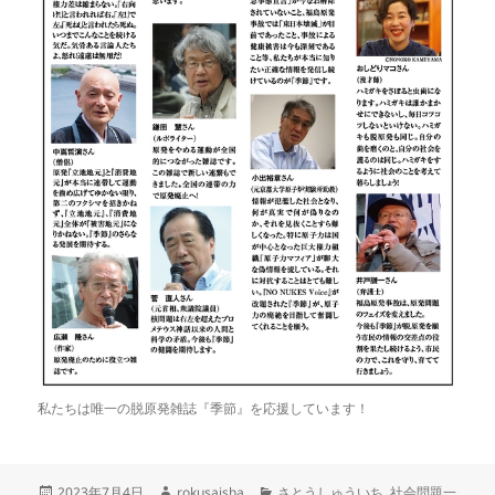
私たちは唯一の脱原発雑誌『季節』を応援しています！
投
作
カ
2023年7月4日
rokusaisha
さとうしゅういち
,
社会問題一