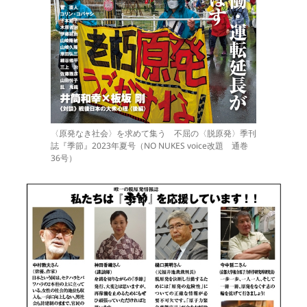
〈原発なき社会〉を求めて集う 不屈の〈脱原発〉季刊
誌『季節』2023年夏号（NO NUKES voice改題 通巻
36号）