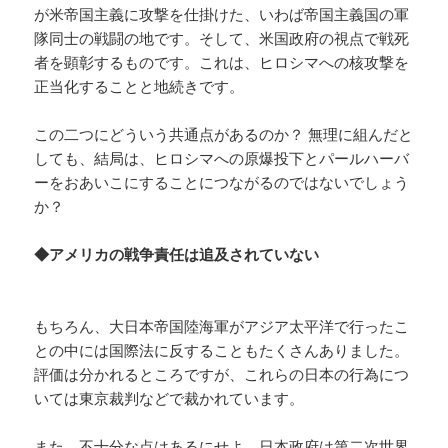
が米帝国主義に攻撃を仕掛けた、いわば帝国主義国の軍
隊同士の戦闘の地です。そして、米国政府の視点で戦死
者を顕彰するものです。これは、ヒロシマへの核攻撃を
正当化することと地続きです。
この二つにどういう共通点があるのか？ 無理に組んだと
しても、結局は、ヒロシマへの原爆投下とパールハーバ
ーをおあいこにすることにつながるのではないでしょう
か？
◆アメリカの戦争責任は追及されていない
もちろん、大日本帝国陸海軍がアジア太平洋で行ったこ
との中には国際法に反することもたくさんありました。
評価は分かれるところですが、これらの日本の行為につ
いては東京裁判などで裁かれています。
また、不十分な点はあるにせよ、日本政府は第二次世界