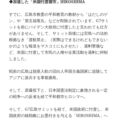
◆加速した「米国忖度都市」HIROSHIMA
すでに、広島市教委の平和教育の教材から「はだしのゲ
ン」や「第五福竜丸」などが削除されています。G7サミ
ットを前にバイデン大統領に忖度したと言われても仕方
がありません。そして、サミット前後には宮島への法的
根拠なき「渡航禁止」（実際はできるけれどもできない
かのような報道をマスコミにもさせた）、過剰警備な
ど、米国に忖度して市民の人権や企業活動を過剰に抑制
しました。
戦前の広島は脱亜入欧の旧白人帝国主義国家に追随して
アジアに派兵する軍都廣島。
そして、原爆投下と、日本国憲法制定に象徴される一定
の戦争への反省を経て平和都市ヒロシマへ。
そして、G7広島サミットを経て、米国政府に忖度し、米
国政府の核戦略にお墨付きを与える「HIROSHIMA」へ