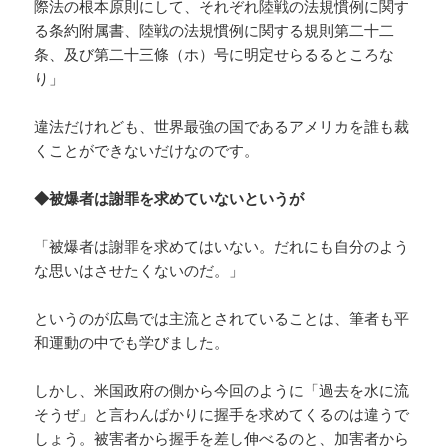
際法の根本原則にして、それぞれ陸戦の法規慣例に関す
る条約附属書、陸戦の法規慣例に関する規則第二十二
条、及び第二十三條（ホ）号に明定せらるるところな
り」
違法だけれども、世界最強の国であるアメリカを誰も裁
くことができないだけなのです。
◆被爆者は謝罪を求めていないというが
「被爆者は謝罪を求めてはいない。だれにも自分のよう
な思いはさせたくないのだ。」
というのが広島では主流とされていることは、筆者も平
和運動の中でも学びました。
しかし、米国政府の側から今回のように「過去を水に流
そうぜ」と言わんばかりに握手を求めてくるのは違うで
しょう。被害者から握手を差し伸べるのと、加害者から