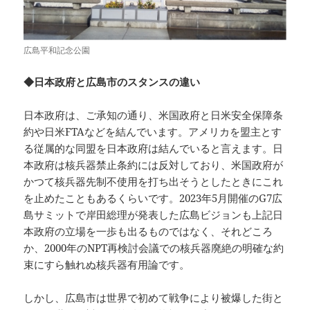
広島平和記念公園
◆日本政府と広島市のスタンスの違い
日本政府は、ご承知の通り、米国政府と日米安全保障条
約や日米FTAなどを結んでいます。アメリカを盟主とす
る従属的な同盟を日本政府は結んでいると言えます。日
本政府は核兵器禁止条約には反対しており、米国政府が
かつて核兵器先制不使用を打ち出そうとしたときにこれ
を止めたこともあるくらいです。2023年5月開催のG7広
島サミットで岸田総理が発表した広島ビジョンも上記日
本政府の立場を一歩も出るものではなく、それどころ
か、2000年のNPT再検討会議での核兵器廃絶の明確な約
束にすら触れぬ核兵器有用論です。
しかし、広島市は世界で初めて戦争により被爆した街と