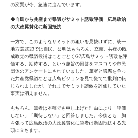
の変質が今、急速に進んでいます。
◆自民から共産まで県議がサミット誘致評価 広島政治
の大政翼賛化に断固抵抗
一方で、このようなサミットの狙いを見抜けずに、統一
地方選2023では自民、公明はもちろん、立憲、共産の既
成政党の県議候補はことごとくG7広島サミット誘致を評
価する、期待する、という趣旨の回答をマスコミや市民
団体のアンケートにされていました。筆者と議席を争っ
た共産党県議などは広島ビジョンを見て慌てて批判に転
じられましたが、それまでサミット誘致を評価していた
事実は消えません。
もちろん、筆者は本稿でも申し上げた理由により「評価
しない」「期待しない」と回答しました。今後とも、胸
を張って広島政治の大政翼賛化に筆者は断固抵抗する先
頭に立ちます。