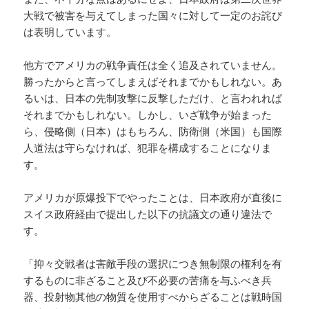
大戦で被害を与えてしまった国々に対して一定のお詫び
は表明しています。
他方でアメリカの戦争責任は全く追及されていません。
勝ったからと言ってしまえばそれまでかもしれない。あ
るいは、日本の先制攻撃に反撃しただけ、と言われれば
それまでかもしれない。しかし、いざ戦争が始まった
ら、侵略側（日本）はもちろん、防衛側（米国）も国際
人道法は守らなければ、犯罪を構成することになりま
す。
アメリカが原爆投下でやったことは、日本政府が直後に
スイス政府経由で提出した以下の抗議文の通り違法で
す。
「抑々交戦者は害敵手段の選択につき無制限の権利を有
するものに非ざること及び不必要の苦痛を与ふべき兵
器、投射物其他の物質を使用すべからざることは戦時国