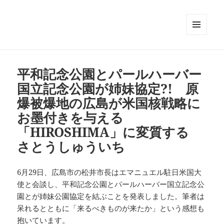
メニュ
ーとウ
ィジェ
ット
平和記念公園とパールハーバー
国立記念公園が姉妹協定?! 原
爆被爆地の広島が米国核戦略に
お墨付きを与える
「HIROSHIMA」に変質する
さとうしゅういち
6月29日、広島市の松井市長はエマニュエル駐日米国大
使と会談し、平和記念公園とパールハーバー国立記念公
園とが姉妹公園協定を結ぶことを発表しました。筆者は
呆れるとともに「来るべきものが来たか」という感想も
抱いています。