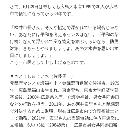
さて、6月29日は奇しくも広島大水害1999で20人が広島
市で犠牲になってから24年です。
「松井市長さん。そんな協定で浮かれている場合じゃな
い。あなたには平和を考えるセンスはない。〈平和の架
け橋〉なんて浮かれて変な協定を結ぶくらいなら、防災
対策、きちっとやりましょうよ。あの大水害を思い出す
日にしましょうよ。」
こう一市民として申し上げるものです。
▼さとうしゅういち（佐藤周一）
元県庁マン／介護福祉士／参院選再選挙立候補者。1975
年、広島県福山市生まれ、東京育ち。東京大学経済学部
卒業後、2000年広島県入庁。介護や福祉、男女共同参画
などの行政を担当。2011年、あの河井案里さんと県議選
で対決するために退職。現在は広島市内で介護福祉士と
して勤務。2021年、案里さんの当選無効に伴う再選挙に
立候補、6人中3位（20848票）。広島市男女共同参画審