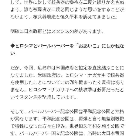
して、世界に対して核兵器の惨禍を二度と繰りかえさぬ
よう、誰も被爆者が二度と同じような思いをすることが
ないよう、核兵器廃絶と恒久平和を訴えてきました。
明確に日本政府とはスタンスの差があります。
◆ヒロシマとパールハーバーを「おあいこ」にしかねな
い
だが、今回、広島市は米国政府と協定を直接結ぶことに
なりました。米国政府は、ヒロシマ・ナガサキで核兵器
を使用したことについてこの78年間まったく反省はあり
ません。ヒロシマ・ナガサキへの核攻撃は必要だったと
いうスタンスを堅持しています。
そして、パールハーバー記念公園は平和記念公園と性格
が異なります。平和記念公園は、原爆と言う無差別殺戮
で犠牲になった方々を悼み、世界恒久平和を願う公園で
す。パールハーバー国立記念公園は、当時の大日本帝国