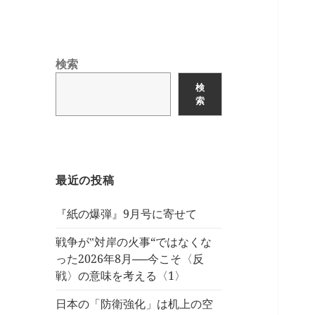
検索
検
索
最近の投稿
『紙の爆弾』9月号に寄せて
戦争が‟対岸の火事“ではなくな
った2026年8月──今こそ〈反
戦〉の意味を考える〈1〉
日本の「防衛強化」は机上の空