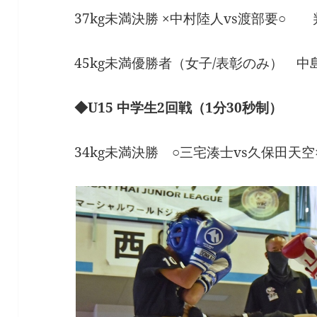
37kg未満決勝 ×中村陸人vs渡部要○ 
45kg未満優勝者（女子/表彰のみ） 中
◆U15 中学生2回戦（1分30秒制）
34kg未満決勝 ○三宅湊士vs久保田天空