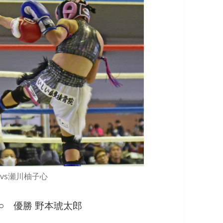
vs瀬川柚子心
郎○ 優勝 野本琥太郎