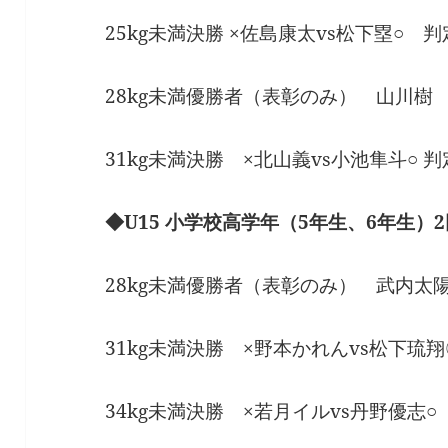
25kg未満決勝 ×佐島康太vs松下塁○ 判
28kg未満優勝者（表彰のみ） 山川樹
31kg未満決勝 ×北山義vs小池隼斗○ 判
◆U15 小学校高学年（5年生、6年生）
28kg未満優勝者（表彰のみ） 武内太
31kg未満決勝 ×野本かれんvs松下琉翔
34kg未満決勝 ×若月イルvs丹野優志