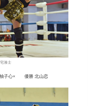
三宅湊士
瀬川柚子心× 優勝 北山恋