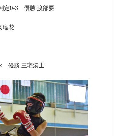
判定0-3 優勝 渡部要
島瑠花
× 優勝 三宅湊士