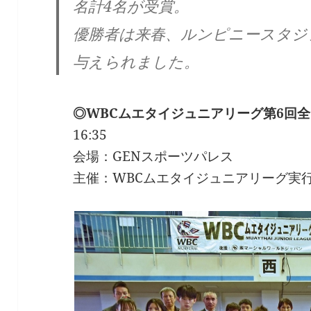
名計4名が受賞。
優勝者は来春、ルンピニースタジ
与えられました。
◎WBCムエタイジュニアリーグ第6回
16:35
会場：GENスポーツパレス
主催：WBCムエタイジュニアリーグ実