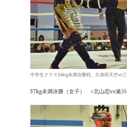
中学生クラス34kg未満決勝戦、久保田天空vs
37kg未満決勝（女子） ○北山恋vs