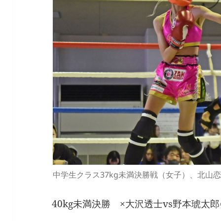
中学生クラス37kg未満決勝戦（女子）、北山恋
40kg未満決勝 ×大沢透士vs野本琥太