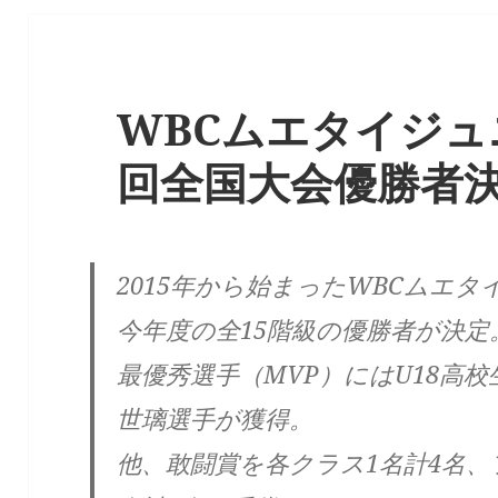
WBCムエタイジュ
回全国大会優勝者決
2015年から始まったWBCムエ
今年度の全15階級の優勝者が決定
最優秀選手（MVP）にはU18高校
世璃選手が獲得。
他、敢闘賞を各クラス1名計4名