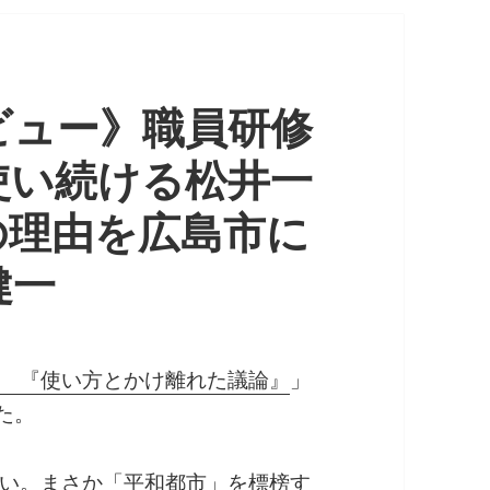
ビュー》職員研修
使い続ける松井一
その理由を広島市に
健一
 『使い方とかけ離れた議論』
」
た。
い。まさか「平和都市」を標榜す