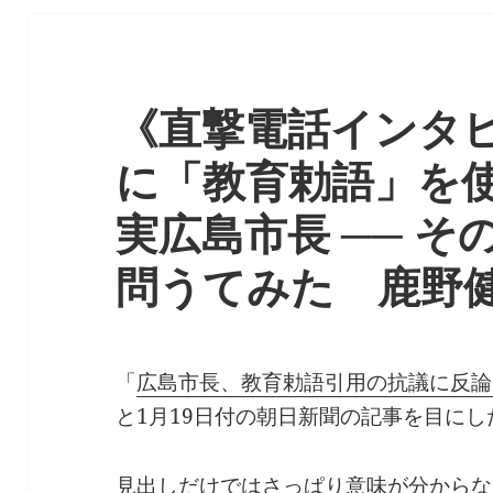
《直撃電話インタ
に「教育勅語」を
実広島市長 ── 
問うてみた 鹿野
「
広島市長、教育勅語引用の抗議に反論
と1月19日付の朝日新聞の記事を目にし
見出しだけではさっぱり意味が分からな