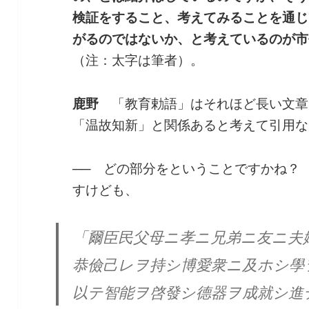
検証をすること、考えてみることを通じ
がるのではないか、と考えているのが市
（注：太字は筆者）。
鹿野
「教育勅語」はそれほど長い文章
「温故知新」と関係あると考えて引用な
──
どの部分をということですかね？
すけども、
「爾臣民父母ニ孝ニ兄弟ニ友ニ夫
恭儉己レヲ持シ博愛衆ニ及ホシ學
以テ智能ヲ啓發シ德器ヲ成就シ進