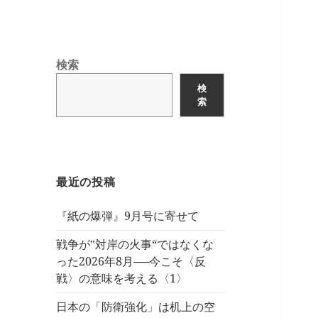
検索
検
索
最近の投稿
『紙の爆弾』9月号に寄せて
戦争が‟対岸の火事“ではなくな
った2026年8月──今こそ〈反
戦〉の意味を考える〈1〉
日本の「防衛強化」は机上の空