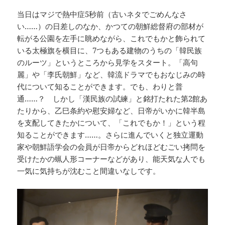
当日はマジで熱中症5秒前（古いネタでごめんなさ
い……）の日差しのなか、かつての朝鮮総督府の部材が
転がる公園を左手に眺めながら、これでもかと飾られて
いる太極旗を横目に、7つもある建物のうちの「韓民族
のルーツ」というところから見学をスタート。「高句
麗」や「李氏朝鮮」など、韓流ドラマでもおなじみの時
代について知ることができます。でも、わりと普
通……？ しかし「漢民族の試練」と銘打たれた第2館あ
たりから、乙巳条約や慰安婦など、日帝がいかに韓半島
を支配してきたかについて、「これでもか！」という程
知ることができます……。さらに進んでいくと独立運動
家や朝鮮語学会の会員が日帝からどれほどむごい拷問を
受けたかの蝋人形コーナーなどがあり、能天気な人でも
一気に気持ちが沈むこと間違いなしです。