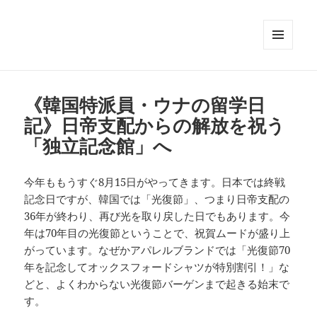
メニュ
ーとウ
ィジェ
ット
《韓国特派員・ウナの留学日
記》日帝支配からの解放を祝う
「独立記念館」へ
今年ももうすぐ8月15日がやってきます。日本では終戦
記念日ですが、韓国では「光復節」、つまり日帝支配の
36年が終わり、再び光を取り戻した日でもあります。今
年は70年目の光復節ということで、祝賀ムードが盛り上
がっています。なぜかアパレルブランドでは「光復節70
年を記念してオックスフォードシャツが特別割引！」な
どと、よくわからない光復節バーゲンまで起きる始末で
す。