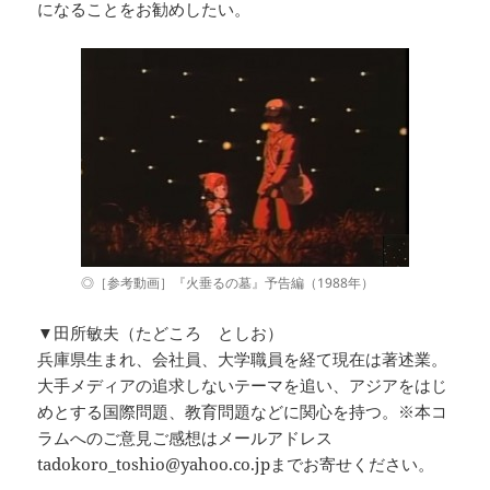
になることをお勧めしたい。
◎［参考動画］『火垂るの墓』予告編（1988年）
▼田所敏夫（たどころ としお）
兵庫県生まれ、会社員、大学職員を経て現在は著述業。
大手メディアの追求しないテーマを追い、アジアをはじ
めとする国際問題、教育問題などに関心を持つ。※本コ
ラムへのご意見ご感想はメールアドレス
tadokoro_toshio@yahoo.co.jpまでお寄せください。