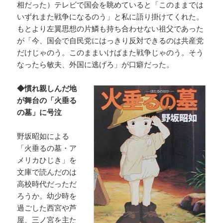
相だった）テレビで国会を眺めていると「このままでは
いずれまた戦争になるのう」と私に語り掛けてくれた。
もとより左翼思想の片鱗も持ち合わせない祖父であった
が「今、国会で自民党にはっきり反対できるのは共産党
だけじゃのう。このままいけばまた戦争じゃのう。そう
なったら敏夫、外国に逃げろ」が口癖だった。
◆慣れ親しんだ地
が舞台の「火垂る
の墓」に号泣
野坂昭如による
「火垂るの墓・ア
メリカひじき」を
文庫で読んだのは
高校時代だっただ
ろうか。幼少時を
過ごした西宮や芦
屋、三ノ宮を主た