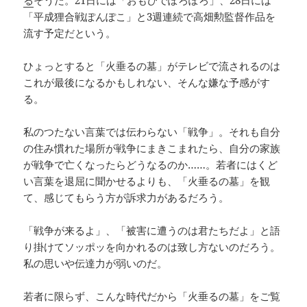
る
そうだ。21日には「おもひでぽろぽろ」、28日には
「平成狸合戦ぽんぽこ」と3週連続で高畑勲監督作品を
流す予定だという。
ひょっとすると「火垂るの墓」がテレビで流されるのは
これが最後になるかもしれない、そんな嫌な予感がす
る。
私のつたない言葉では伝わらない「戦争」。それも自分
の住み慣れた場所が戦争にまきこまれたら、自分の家族
が戦争で亡くなったらどうなるのか……。若者にはくど
い言葉を退屈に聞かせるよりも、「火垂るの墓」を観
て、感じてもらう方が訴求力があるだろう。
「戦争が来るよ」、「被害に遭うのは君たちだよ」と語
り掛けてソッポッを向かれるのは致し方ないのだろう。
私の思いや伝達力が弱いのだ。
若者に限らず、こんな時代だから「火垂るの墓」をご覧