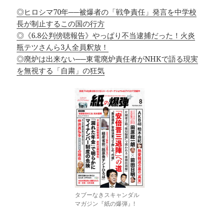
◎ヒロシマ70年──被爆者の「戦争責任」発言を中学校
長が制止するこの国の行方
◎《6.8公判傍聴報告》やっぱり不当逮捕だった！火炎
瓶テツさんら3人全員釈放！
◎廃炉は出来ない──東電廃炉責任者がNHKで語る現実
を無視する「自粛」の狂気
タブーなきスキャンダル
マガジン『紙の爆弾』!