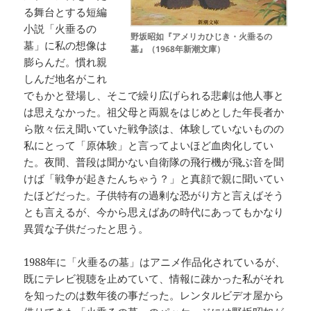
る舞台とする短編
小説「火垂るの
野坂昭如『アメリカひじき・火垂るの
墓」に私の想像は
墓』（1968年新潮文庫）
膨らんだ。慣れ親
しんだ地名がこれ
でもかと登場し、そこで繰り広げられる悲劇は他人事と
は思えなかった。祖父母と両親をはじめとした年長者か
ら散々伝え聞いていた戦争談は、体験していないものの
私にとって「原体験」と言ってよいほど血肉化してい
た。夜間、普段は聞かない自衛隊の飛行機が飛ぶ音を聞
けば「戦争が起きたんちゃう？」と真顔で親に聞いてい
たほどだった。子供特有の過剰な恐がり方と言えばそう
とも言えるが、今から思えばあの時代にあってもかなり
異質な子供だったと思う。
1988年に「火垂るの墓」はアニメ作品化されているが、
既にテレビ視聴を止めていて、情報に疎かった私がそれ
を知ったのは数年後の事だった。レンタルビデオ屋から