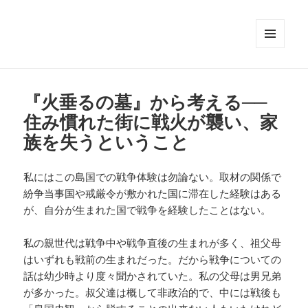
メニュ
ーとウ
ィジェ
ット
『火垂るの墓』から考える──
住み慣れた街に戦火が襲い、家
族を失うということ
私にはこの島国での戦争体験は勿論ない。取材の関係で
紛争当事国や戒厳令が敷かれた国に滞在した経験はある
が、自分が生まれた国で戦争を経験したことはない。
私の親世代は戦争中や戦争直後の生まれが多く、祖父母
はいずれも戦前の生まれだった。だから戦争についての
話は幼少時より度々聞かされていた。私の父母は男兄弟
が多かった。叔父達は概して非政治的で、中には戦後も