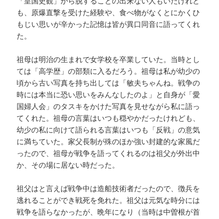
「皇国史観」から脱することの出来ない人もいたけれど
も、原爆直撃を受けた経験や、食べ物がなくとにかくひ
もじい思いが辛かった記憶は皆が異口同音に語ってくれ
た。
祖母は明治の生まれで女学校を卒業していた。当時とし
ては「高学歴」の部類に入るだろう。祖母は私が幼少の
頃から古い写真を持ち出しては「敏夫ちゃんね。戦争の
時には本当に恐い思いをみんなしたのよ」と自身が「愛
国婦人会」のタスキをかけた写真を見せながら私に語っ
てくれた。祖母の言葉はいつも穏やかだったけれども、
幼少の私に向けて語られる言葉はいつも「反戦」の意気
に満ちていた。家父長制が殊のほか強い封建的な家風だ
ったので、祖母が戦争を語ってくれるのは祖父が外出中
か、その場に居ない時だった。
祖父はと言えば戦争中は造船技術者だったので、徴兵を
逃れることができ戦死を免れた。祖父は元気な時分には
戦争を語らなかったが、晩年になり（当時は中曽根が首