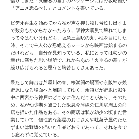
借りてきた「火垂るの墓」のパッケージには野坂昭如が
「アニメ恐るべし」とコメントを書いている。
ビデオ再生を始めてから私が声を押し殺し号泣し出すま
で数分もかからなかったろう。阪神大震災で壊れてしま
って今はないけれども、阪急三宮駅の丸い柱を目にした
時、そこで主人公が息絶えるシーンから映画は始まるの
だけれども、自分が見知っている、私にとっては幼少の
幸せに満ちた思い場所でこれからあの「火垂るの墓」が
繰り広げられると思うと胸苦しくさえあった。
果たして舞台は芦屋川の春、桜満開の場面や京阪神が焼
野原になる場面へと展開してゆく。余談だが野坂は戦争
中に西宮から神戸のどこかに住んだことがあり、そのた
め、私が幼少期を過ごした阪急今津線の仁川駅周辺の商
店を描いた作品もある。その商店は私が幼少の頃まだ営
業していて、個性的な薬屋のおじさんや駄菓子屋のたた
ずまいは野坂の描いた作品どおりであって、それを今で
も忘れずに覚えている。