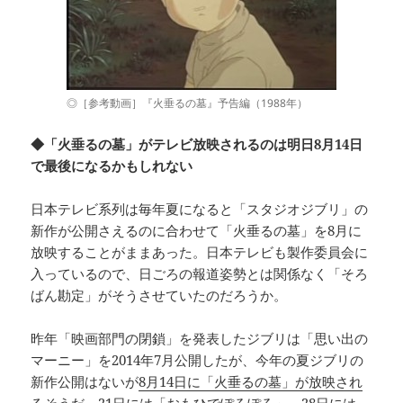
◎［参考動画］『火垂るの墓』予告編（1988年）
◆「火垂るの墓」がテレビ放映されるのは明日8月14日
で最後になるかもしれない
日本テレビ系列は毎年夏になると「スタジオジブリ」の
新作が公開さえるのに合わせて「火垂るの墓」を8月に
放映することがままあった。日本テレビも製作委員会に
入っているので、日ごろの報道姿勢とは関係なく「そろ
ばん勘定」がそうさせていたのだろうか。
昨年「映画部門の閉鎖」を発表したジブリは「思い出の
マーニー」を2014年7月公開したが、今年の夏ジブリの
新作公開はないが
8月14日に「火垂るの墓」が放映され