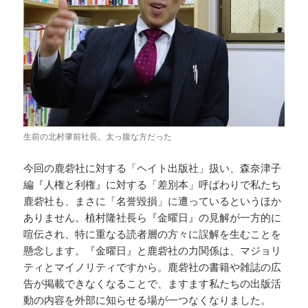
生前の北村肇前社長。太っ腹な方だった
今回の鹿砦社に対する「ヘイト出版社」扱い、森奈津子
編『人権と利権』に対する「差別本」呼ばわりで私たち
鹿砦社も、まさに「名誉毀損」に遭っているというほか
ありません。植村隆社長ら『金曜日』の見解が一方的に
喧伝され、特に重なる読者層の方々に誤解を生むことを
懸念します。『金曜日』と鹿砦社の力関係は、マジョリ
ティとマイノリティですから。鹿砦社の書籍や雑誌の広
告が掲載できなくなることで、ますます私たちの出版活
動の内容を外部に知らせる場が一つなくなりました。