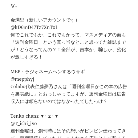
な。
金滿里（新しいアカウントです）
@kD6mD47Tz7XnTxI
何でこれでもか、これでもかって、マスメディアの而も
「週刊金曜日」という真っ当なとこと思ってた雑誌まで
が！どうなってんの？！全部が、吉本か、騙しか、劣化
が激しすぎる！
MEP：ラジオネームヘンするウサギ
@mepphyj
Colabo代表仁藤夢乃さんは「週刊金曜日がこの本の広告
を裏表紙に」とおっしゃってますが、週刊金曜日は広告
収入には頼らないのではなかったでしたっけ？
Tenko chanz ▼･ェ･▼
@T_ichi_jyo
週刊金曜日、創刊時にはその想いがビンビン伝わってき
て、定期購読していたが、こんな本を広告として載せる