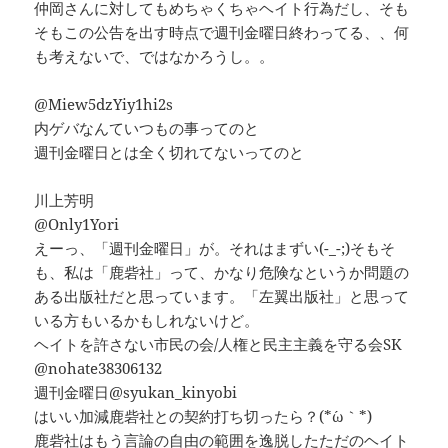
仲岡さんに対してもめちゃくちゃヘイト行為だし、そも
そもこの公告を出す時点で週刊金曜日終わってる、、何
も考えないで、ではなかろうし。。
@Miew5dzYiy1hi2s
内ゲバなんていつもの事ってのと
週刊金曜日とは全く切れてないってのと
川上芳明
@Only1Yori
えーっ、「週刊金曜日」が。それはまずい(-_-;)そもそ
も、私は「鹿砦社」って、かなり危険なというか問題の
ある出版社だと思っています。「左翼出版社」と思って
いる方もいるかもしれないけど。
ヘイトを許さない市民の会/人権と民主主義を守る会SK
@nohate38306132
週刊金曜日@syukan_kinyobi
はいい加減鹿砦社との契約打ち切ったら？(*´ω｀*)
鹿砦社はもう言論の自由の範囲を逸脱したただのヘイト