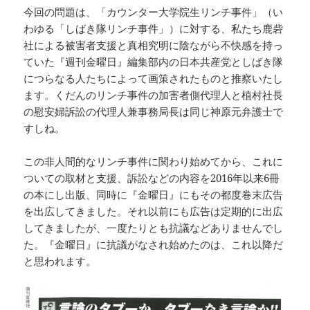
今回の問題は、「カウンター大学院生リンチ事件」（い
わゆる「しばき隊リンチ事件」）に対する、私たち鹿砦
社による被害者支援と真相究明に陰ながら不快感を持っ
ていた『週刊金曜日』編集部内の日本共産党としばき隊
につらなる人たちによって画策されたものと推察いたし
ます。くだんのリンチ事件の加害者側代理人と植村社長
の慰安婦訴訟の代理人兼事務局長は同じ神原元弁護士で
すしね。
この非人間的なリンチ事件に関わり始めてから、これに
ついての取材と支援、訴訟などの内容を2016年以来6冊
の本にし出版、同時に『金曜日』にもその都度巻末広告
を出広してきました。それ以前にも広告は定期的に出広
してきましたが、一度たりとも抗議などありませんでし
た。『金曜日』に抗議がなされ始めたのは、これ以降だ
と思われます。