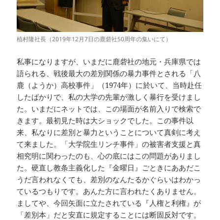
植村隆社長（2019年12月7日の鹿砦社50周年の集いにて）
私事になりますが、いまだに鹿砦社の地元・兵庫県では
語られる、戦後最大の差別関係の暴力事件とされる「八
鹿（ようか）高校事件」（1974年）に於いて、当時赴任
したばかりで、私の大学の先輩が激しく暴行を受けまし
た。いまだにネットでは、この場面が名前入りで検索で
きます。最初見た時は大ショックでした。この事件以
来、私なりに差別と暴力ということについて真剣に考え
て来ました。「大学院生リンチ事件」の被害者支援と真
相究明に関わったのも、心の底にはこの問題がありまし
た。硬直し教条主義化した『金曜日』ごときにああだこ
うだ言われなくても、差別のなんたるかぐらいはわかっ
ているつもりです。あんた方に言われたくありません。
ましてや、今回矢面に立たされている『人権と利権』が
「差別本」だと安直に規定することには断固反対です。