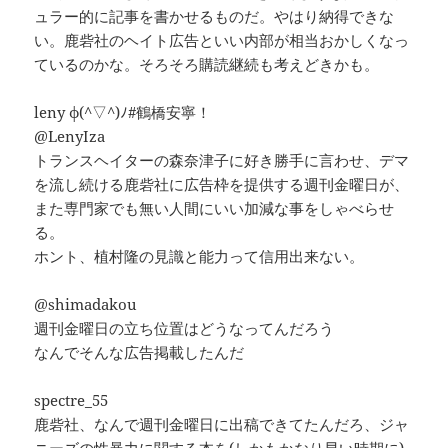
ュラー的に記事を書かせるものだ。やはり納得できな
い。鹿砦社のヘイト広告といい内部が相当おかしくなっ
ているのかな。そろそろ購読継続も考えどきかも。
leny φ(^▽^)ﾉ#鶴橋安寧！
@LenyIza
トランスヘイターの森奈津子に好き勝手に言わせ、デマ
を流し続ける鹿砦社に広告枠を提供する週刊金曜日が、
また専門家でも無い人間にいい加減な事をしゃべらせ
る。
ホント、植村隆の見識と能力って信用出来ない。
@shimadakou
週刊金曜日の立ち位置はどうなってんだろう
なんでそんな広告掲載したんだ
spectre_55
鹿砦社、なんで週刊金曜日に出稿できてたんだろ、ジャ
ニーズの性暴力に関する本を(しかもかなり早い時期に)