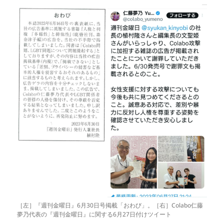
［左］『週刊金曜日』6月30日号掲載「おわび」。［右］Colabo仁藤
夢乃代表の『週刊金曜日』に関する6月27日付けツイート