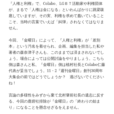
『人権と利権』で、Colabo、LGＢＴ活動家や利権団体
が、まるで「人権は金になる」といわんばかりに跳梁跋
扈していますが、その実、利権を求めて蠢いていること
こそ、当時の言葉でいえば「糾弾」されなくてはなりま
せん。
今回、『金曜日』によって、『人権と利権』が「差別
本」という汚名を着せられ、企画、編集を担当した私や
著者の森奈津子さんも、このままでは済まされないでし
ょう。場合によっては公開討論をやりましょう。こちら
側は森さんと私、『金曜日』側は植村社長とColabo仁藤
代表が妥当でしょう。11・2『週刊金曜日』創刊30周年
大集会の前ではどうでしょうか？ 逃げないでください
ね！
言論の多様性をみずから棄て北村肇前社長の遺志に反す
る、今回の鹿砦社排除が『金曜日』の「終わりの始ま
り」になることを懸念せざるをえません。