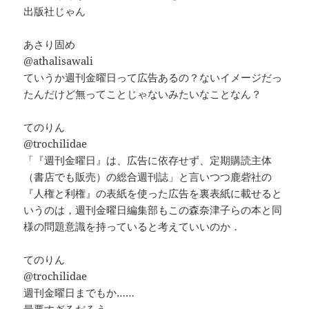
出版社じゃん
あさり固め
@athalisawali
ていうか週刊金曜日って広告あるの？ないイメージだっ
たんだけど無ってことじゃないみたいなことなん？
てのりん
@trochilidae
「『週刊金曜日』は、広告に依存せず、定期購読主体
（書店でも販売）の総合週刊誌」と言いつつ鹿砦社の
『人権と利権』の表紙を使った広告を裏表紙に載せると
いうのは，週刊金曜日編集部もこの森奈津子らの本と同
様の問題意識を持っていると考えていいのか．
てのりん
@trochilidae
週刊金曜日までもか……
最悪すぎるだろう