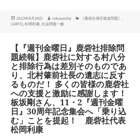
投
作
カ
2023年8月26日
rokusaisha
《鹿砦社弾圧報道問題》
,
稿
成
テ
LGBTQ
,
松岡利康
,
社会問題一般
日:
者
ゴ
リ
ー
【『週刊金曜日』鹿砦社排除問
題続報】鹿砦社に対する村八分
と排除行為は差別そのものであ
り、北村肇前社長の遺志に反す
るものだ！ 多くの皆様の鹿砦社
への支援と激励に感謝します！
板坂剛さん、11・2『週刊金曜
日』30周年記念集会へ「乗り込
む」ことを提起！ 鹿砦社代表
松岡利康