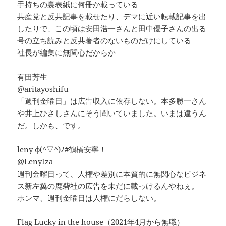
手持ちの裏表紙に何冊か載っている
共産党と反共記事を載せたり、デマに近い転載記事を出
したりで、この頃は安田浩一さんと田中優子さんの出る
号の立ち読みと反共著者のないものだけにしている
社長が編集に無関心だからか
有田芳生
@aritayoshifu
「週刊金曜日」は広告収入に依存しない。本多勝一さん
や井上ひさしさんにそう聞いていました。いまは違うん
だ。しかも、です。
leny φ(^▽^)ﾉ#鶴橋安寧！
@LenyIza
週刊金曜日って、人権や差別に本質的に無関心なビジネ
ス新左翼の鹿砦社の広告を未だに載っけるんやねぇ。
ホンマ、週刊金曜日は人権にだらしない。
Flag Lucky in the house（2021年4月から無職）