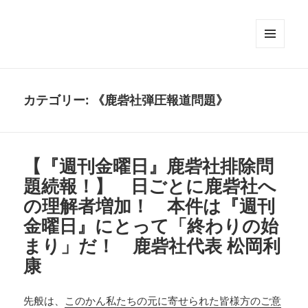
メニュ
ーとウ
ィジェ
ット
カテゴリー:
《鹿砦社弾圧報道問題》
【『週刊金曜日』鹿砦社排除問
題続報！】 日ごとに鹿砦社へ
の理解者増加！ 本件は『週刊
金曜日』にとって「終わりの始
まり」だ！ 鹿砦社代表 松岡利
康
先般は、
このかん私たちの元に寄せられた皆様方のご意