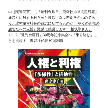
◎［関連記事］
【『週刊金曜日』鹿砦社排除問題続報】
鹿砦社に対する村八分と排除行為は差別そのものであ
り、北村肇前社長の遺志に反するものだ！ 多くの皆様の
鹿砦社への支援と激励に感謝します！ 板坂剛さん、
11・2『週刊金曜日』30周年記念集会へ「乗り込む」こ
とを提起！
鹿砦社代表 松岡利康