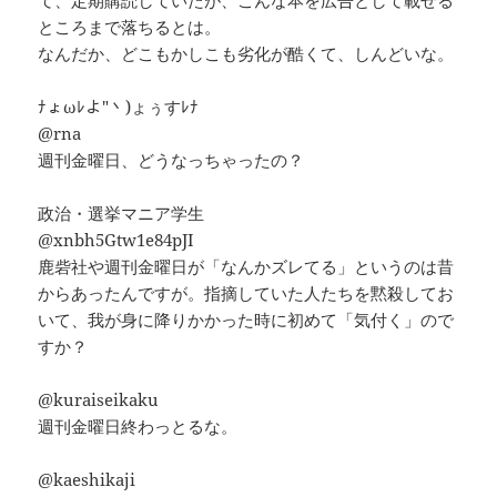
ところまで落ちるとは。
なんだか、どこもかしこも劣化が酷くて、しんどいな。
ﾅょωﾚよ″丶)ょぅすﾚﾅ
@rna
週刊金曜日、どうなっちゃったの？
政治・選挙マニア学生
@xnbh5Gtw1e84pJI
鹿砦社や週刊金曜日が「なんかズレてる」というのは昔
からあったんですが。指摘していた人たちを黙殺してお
いて、我が身に降りかかった時に初めて「気付く」ので
すか？
@kuraiseikaku
週刊金曜日終わっとるな。
@kaeshikaji