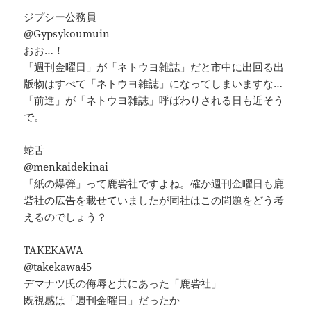
ジプシー公務員
@Gypsykoumuin
おお…！
「週刊金曜日」が「ネトウヨ雑誌」だと市中に出回る出
版物はすべて「ネトウヨ雑誌」になってしまいますな…
「前進」が「ネトウヨ雑誌」呼ばわりされる日も近そう
で。
蛇舌
@menkaidekinai
「紙の爆弾」って鹿砦社ですよね。確か週刊金曜日も鹿
砦社の広告を載せていましたが同社はこの問題をどう考
えるのでしょう？
TAKEKAWA
@takekawa45
デマナツ氏の侮辱と共にあった「鹿砦社」
既視感は「週刊金曜日」だったか