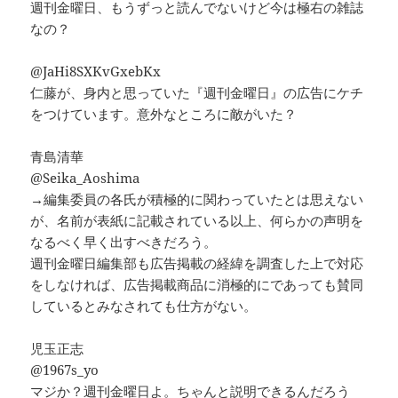
週刊金曜日、もうずっと読んでないけど今は極右の雑誌
なの？
@JaHi8SXKvGxebKx
仁藤が、身内と思っていた『週刊金曜日』の広告にケチ
をつけています。意外なところに敵がいた？
青島清華
@Seika_Aoshima
→編集委員の各氏が積極的に関わっていたとは思えない
が、名前が表紙に記載されている以上、何らかの声明を
なるべく早く出すべきだろう。
週刊金曜日編集部も広告掲載の経緯を調査した上で対応
をしなければ、広告掲載商品に消極的にであっても賛同
しているとみなされても仕方がない。
児玉正志
@1967s_yo
マジか？週刊金曜日よ。ちゃんと説明できるんだろう