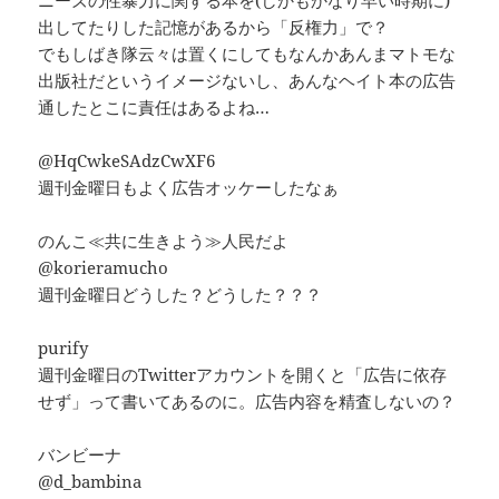
出してたりした記憶があるから「反権力」で？
でもしばき隊云々は置くにしてもなんかあんまマトモな
出版社だというイメージないし、あんなヘイト本の広告
通したとこに責任はあるよね…
@HqCwkeSAdzCwXF6
週刊金曜日もよく広告オッケーしたなぁ
のんこ≪共に生きよう≫人民だよ
@korieramucho
週刊金曜日どうした？どうした？？？
purify
週刊金曜日のTwitterアカウントを開くと「広告に依存
せず」って書いてあるのに。広告内容を精査しないの？
バンビーナ
@d_bambina