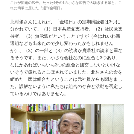
これが問題の広告。たった4分の1の小さな広告で大騒ぎする輩と、こ
れに簡単に屈した『週刊金曜日』
北村肇さんによれば、『金曜日』の定期購読者は3つに
分かれていて、（1）日本共産党支持者、（2）社民党支
持者、（3）無党派だということですが（今はれいわ新
選組なども出来たので少し変わったかもしれません
が）、（2）の一部と（3）の読者が鹿砦社の読者と重な
るそうです。また、小さな会社なのに組合も3つあり、
なにかあればいちいち3つの組合と団交しないといけな
いそうで疲れるとこぼされていました。北村さんの命を
縮めた一因は組合だということは元社員からも聞きまし
た。誤解ないように私たちは組合の存在と活動を否定し
ているわけではありません。