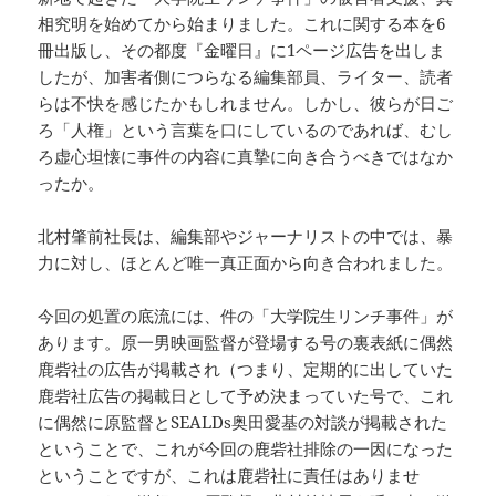
相究明を始めてから始まりました。これに関する本を6
冊出版し、その都度『金曜日』に1ページ広告を出しま
したが、加害者側につらなる編集部員、ライター、読者
らは不快を感じたかもしれません。しかし、彼らが日ご
ろ「人権」という言葉を口にしているのであれば、むし
ろ虚心坦懐に事件の内容に真摯に向き合うべきではなか
ったか。
北村肇前社長は、編集部やジャーナリストの中では、暴
力に対し、ほとんど唯一真正面から向き合われました。
今回の処置の底流には、件の「大学院生リンチ事件」が
あります。原一男映画監督が登場する号の裏表紙に偶然
鹿砦社の広告が掲載され（つまり、定期的に出していた
鹿砦社広告の掲載日として予め決まっていた号で、これ
に偶然に原監督とSEALDs奥田愛基の対談が掲載された
ということで、これが今回の鹿砦社排除の一因になった
ということですが、これは鹿砦社に責任はありませ