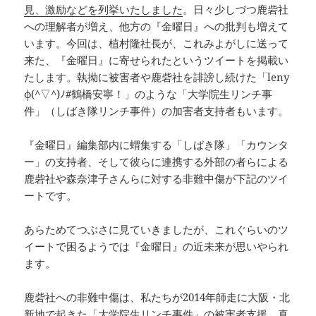
見、激励などを列挙いたしました
。日々少しづつ鹿砦社
への理解者が増え、他方の『金曜日』への批判も増えて
います。今回は、植村隆社長が、これみよがしに送って
来た、『金曜日』に寄せられたというツイートを掲載い
たします。執拗に被害者や鹿砦社を誹謗し続けた「leny
φ(^▽^)ﾉ#鶴橋安寧！」のような「大学院生リンチ事
件」（しばき隊リンチ事件）の加害者支持者もいます。
『金曜日』編集部内に蝟集する「しばき隊」「カウンタ
ー」の支持者、そして彼らに連携する外部の者らによる
鹿砦社や森奈津子さんらに対する非難中傷が下記のツイ
ートです。
あらためてつぶさに見ていきましたが、これぐらいのツ
イートで困るようでは『金曜日』の近未来が思いやられ
ます。
鹿砦社への非難中傷は、私たちが2014年師走に大阪・北
新地で起きた「大学院生リンチ事件」の被害者支援、真