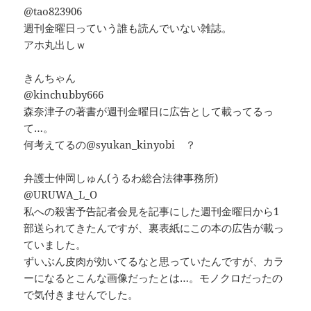
@tao823906
週刊金曜日っていう誰も読んでいない雑誌。
アホ丸出しｗ
きんちゃん
@kinchubby666
森奈津子の著書が週刊金曜日に広告として載ってるっ
て…。
何考えてるの@syukan_kinyobi ？
弁護士仲岡しゅん(うるわ総合法律事務所)
@URUWA_L_O
私への殺害予告記者会見を記事にした週刊金曜日から1
部送られてきたんですが、裏表紙にこの本の広告が載っ
ていました。
ずいぶん皮肉が効いてるなと思っていたんですが、カラ
ーになるとこんな画像だったとは…。モノクロだったの
で気付きませんでした。