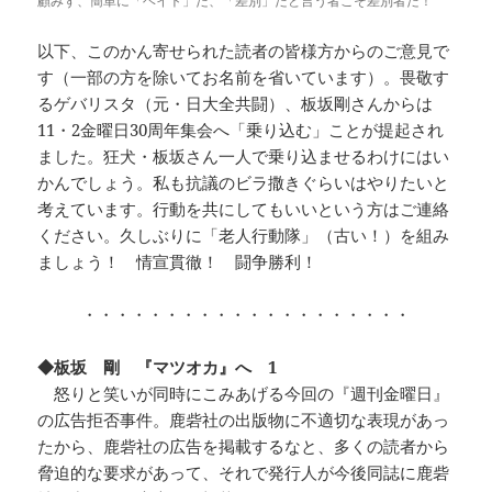
顧みず、簡単に「ヘイト」だ、「差別」だと言う者こそ差別者だ！
以下、このかん寄せられた読者の皆様方からのご意見で
す（一部の方を除いてお名前を省いています）。畏敬す
るゲバリスタ（元・日大全共闘）、板坂剛さんからは
11・2金曜日30周年集会へ「乗り込む」ことが提起され
ました。狂犬・板坂さん一人で乗り込ませるわけにはい
かんでしょう。私も抗議のビラ撒きぐらいはやりたいと
考えています。行動を共にしてもいいという方はご連絡
ください。久しぶりに「老人行動隊」（古い！）を組み
ましょう！ 情宣貫徹！ 闘争勝利！
・・・・・・・・・・・・・・・・・・・・
◆板坂 剛 『マツオカ』へ 1
怒りと笑いが同時にこみあげる今回の『週刊金曜日』
の広告拒否事件。鹿砦社の出版物に不適切な表現があっ
たから、鹿砦社の広告を掲載するなと、多くの読者から
脅迫的な要求があって、それで発行人が今後同誌に鹿砦