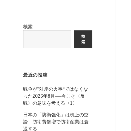
検索
検
索
最近の投稿
戦争が‟対岸の火事“ではなくな
った2026年8月──今こそ〈反
戦〉の意味を考える〈1〉
日本の「防衛強化」は机上の空
論 防衛費倍増で防衛産業は衰
退する