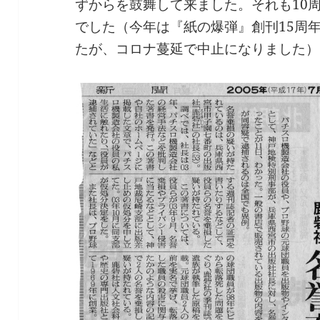
ずからを鼓舞して来ました。それも10周
でした（今年は『紙の爆弾』創刊15周
たが、コロナ蔓延で中止になりました）