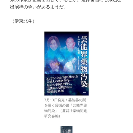
出演枠の争いがあるようだ。
（伊東北斗）
7月13日発売！芸能界の闇
を暴く震撼の書『芸能界薬
物汚染』（鹿砦社薬物問題
研究会編）