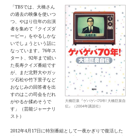
「TBSでは、大橋さん
の過去の映像を使いつ
つ、やはり往年の出演
者を集めて『クイズダ
ービー』をやるしかな
いでしょうという話に
なっています。76年ス
タート、92年まで続い
た長寿クイズ番組です
が、まだ北野大やガッ
ツ石松や竹下景子など
おなじみの回答者を出
すのはこの司会をだれ
大橋巨泉『ゲバゲバ70年! 大橋巨泉自
がやるか揉めそうで
伝』（2004年講談社）
す」（芸能ジャーナリ
スト）
2012年4月17日に特別番組として一夜かぎりで復活した