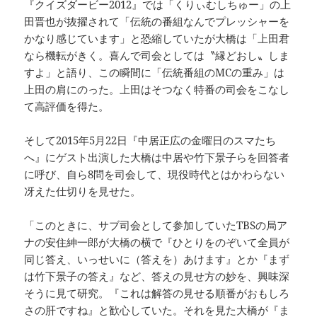
『クイズダービー2012』では「くりぃむしちゅー」の上
田晋也が抜擢されて「伝統の番組なんでプレッシャーを
かなり感じています」と恐縮していたが大橋は「上田君
なら機転がきく。喜んで司会としては〝縁どおし〟しま
すよ」と語り、この瞬間に「伝統番組のMCの重み」は
上田の肩にのった。上田はそつなく特番の司会をこなし
て高評価を得た。
そして2015年5月22日『中居正広の金曜日のスマたち
へ』にゲスト出演した大橋は中居や竹下景子らを回答者
に呼び、自ら8問を司会して、現役時代とはかわらない
冴えた仕切りを見せた。
「このときに、サブ司会として参加していたTBSの局ア
ナの安住紳一郎が大橋の横で『ひとりをのぞいて全員が
同じ答え、いっせいに（答えを）あけます』とか『まず
は竹下景子の答え』など、答えの見せ方の妙を、興味深
そうに見て研究。『これは解答の見せる順番がおもしろ
さの肝ですね』と歓心していた。それを見た大橋が『ま