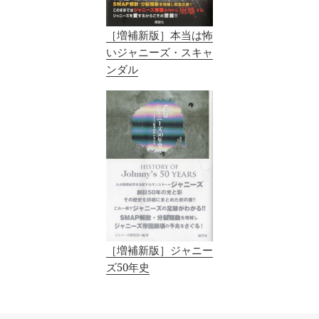
［増補新版］本当は怖
いジャニーズ・スキャ
ンダル
［増補新版］ジャニー
ズ50年史