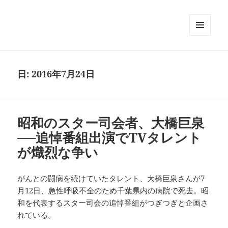
メニュ
ーとウ
ィジェ
ット
日:
2016年7月24日
昭和のスター司会者、大橋巨泉
──追悼番組出演でTVタレント
が熾烈な争い
がんとの闘病を続けていたタレント、大橋巨泉さんが7
月12日、急性呼吸不全のため千葉県内の病院で死去。昭
和を代表するスター司会の追悼番組がつぎつぎと企画さ
れている。