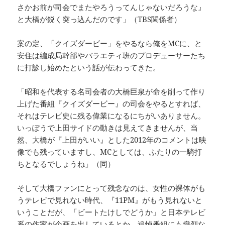
さかお前が司会でまたやろうってんじゃないだろうな』
と大橋が鋭く突っ込んだのです」（TBS関係者）
案の定、「クイズダービー」をやるなら俺をMCに、と
安住は編成局幹部やバラエティ班のプロデューサーたち
に打診し始めたという話が伝わってきた。
「昭和を代表する名司会者の大橋巨泉が命を削って作り
上げた番組『クイズダービー』の司会をやるとすれば、
それはテレビ史に残る偉業になるにちがいありません。
いっぽうで上田サイドの動きは見えてきませんが、当
然、大橋が『上田がいい』とした2012年のコメントは映
像でも残っていますし、MCとしては、ふたりの一騎打
ちとなるでしょうね」（同）
そして大橋ファンにとって残念なのは、女性の裸体がも
うテレビで見れない時代、『11PM』がもう見れないと
いうことだが、「ビートたけしでどうか」と日本テレビ
系の作家が企画を出しているとか。追悼番組にも熾烈な