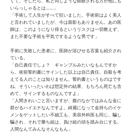
くて。そしたら、私と同じような経験される方が他にも
いらっしゃるとは……」
「手術して人生がすべて狂いました。手術前はよく美人
と言われていましたが、今は面影もありません。あの医
師は、このようになり得るというリスクは一切教えず、
また不要な手術を平気でするような男です」
手術に失敗した患者に、医師が浴びせる言葉も紹介され
ている。
「自己責任でしょ？ ギャンブルみたいなもんですか
ら。術前誓約書にサインした以上は自己責任。自殺を考
えてる人のことは知りません。誓約書というものはです
ね、そういったいわば想定外の結果、もちろん死亡も含
めて、サインするものなんですよ」
「人間きれいごと言いますが、腹のなかではみんな金に
群がるハイエナなんですよ。綺麗になって金持ちのイケ
メンをゲットしたい不細工も、美容外科医も同じ。騙し
騙され、それで勝ち組は、負け組の頭を踏み台にする。
人間なんてみんなそんなもん」