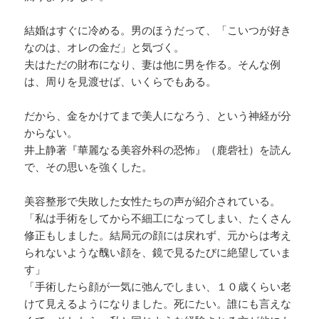
結婚はすぐに冷める。男のほうだって、「こいつが好き
なのは、オレの金だ」と気づく。
夫はただの財布になり、妻は他に男を作る。そんな例
は、周りを見渡せば、いくらでもある。
だから、金をかけてまで美人になろう、という神経が分
からない。
井上静著『華麗なる美容外科の恐怖』（鹿砦社）を読ん
で、その思いを強くした。
美容整形で失敗した女性たちの声が紹介されている。
「私は手術をしてから不細工になってしまい、たくさん
修正もしました。結局元の顔には戻れず、元からは考え
られないような醜い顔を、鏡で見るたびに絶望していま
す」
「手術したら顔が一気に弛んでしまい、１０歳くらい老
けて見えるようになりました。死にたい。誰にも言えな