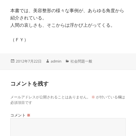
本書では、美容整形の様々な事例が、あらゆる角度から
紹介されている。
人間の哀しさも、そこからは浮かび上がってくる。
（ＦＹ）
投
作
カ
2012年7月22日
admin
社会問題一般
稿
成
テ
日:
者
ゴ
リ
コメントを残す
ー
メールアドレスが公開されることはありません。
※
が付いている欄は
必須項目です
コメント
※