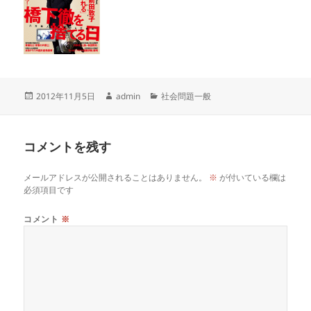
投
作
カ
2012年11月5日
admin
社会問題一般
稿
成
テ
日:
者
ゴ
リ
コメントを残す
ー
メールアドレスが公開されることはありません。
※
が付いている欄は
必須項目です
コメント
※