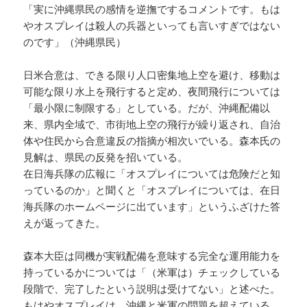
「実に沖縄県民の感情を逆撫でするコメントです。もは
やオスプレイは殺人の兵器といっても言いすぎではない
のです」（沖縄県民）
日米合意は、できる限り人口密集地上空を避け、移動は
可能な限り水上を飛行すると定め、夜間飛行については
「最小限に制限する」としている。だが、沖縄配備以
来、県内全域で、市街地上空の飛行が繰り返され、自治
体や住民から合意違反の指摘が相次いでいる。森本氏の
見解は、県民の反発を招いている。
在日海兵隊の広報に「オスプレイについては危険だと知
っているのか」と聞くと「オスプレイについては、在日
海兵隊のホームページに出ています」というふざけた答
えが返ってきた。
森本大臣は同機が実戦配備を意味する完全な運用能力を
持っているかについては「（米軍は）チェックしている
段階で、完了したという説明は受けてない」と述べた。
もはやオスプレイは、沖縄と米軍の問題を超えている。