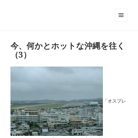
メニュ
ーとウ
ィジェ
ット
今、何かとホットな沖縄を往く
（3）
「オスプレ