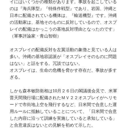
イにはいくつかの種類があります。事故を起こしている
のは『海兵隊型』『特殊作戦型』であり、岩国、沖縄と
日本に配備されている機体は、『輸送機型』です。沖縄
の活動家は、基地そのものに反対しているので、オスプ
レイの配備はかっこうの基地反対理由となったのです」
（軍事評論家・青山智樹）
オスプレイの配備反対を左翼活動の象徴と見ている人は
多い。沖縄の基地容認派が「オスプレイそのものに問題
はない」と話をする。冗談ではない。
オスプレイは、生命の危機を脅かす存在だ。事故が多す
ぎる。
しかも森本敏防衛相は10月２６日の閣議後会見で、米軍
普天間飛行場に配備されたＭＶ２２オスプレイがヘリモ
ードで市街地上空を飛行するなど、日米間で合意した運
用ルールに抵触していることについて、「日米間で合意
した内容に沿って訓練を実施していると承知している」
と合意違反はないとの見解を初めて示した。