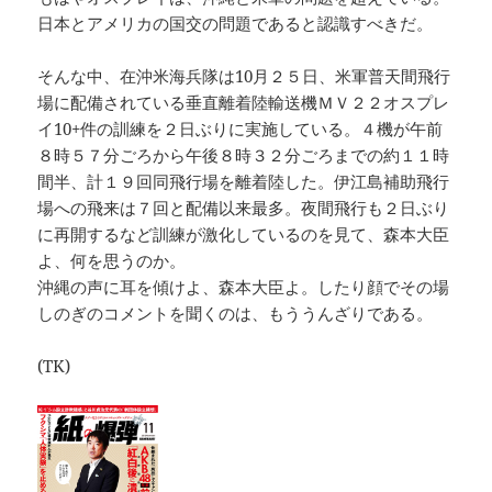
日本とアメリカの国交の問題であると認識すべきだ。
そんな中、在沖米海兵隊は10月２５日、米軍普天間飛行
場に配備されている垂直離着陸輸送機ＭＶ２２オスプレ
イ10+件の訓練を２日ぶりに実施している。４機が午前
８時５７分ごろから午後８時３２分ごろまでの約１１時
間半、計１９回同飛行場を離着陸した。伊江島補助飛行
場への飛来は７回と配備以来最多。夜間飛行も２日ぶり
に再開するなど訓練が激化しているのを見て、森本大臣
よ、何を思うのか。
沖縄の声に耳を傾けよ、森本大臣よ。したり顔でその場
しのぎのコメントを聞くのは、もううんざりである。
(TK)