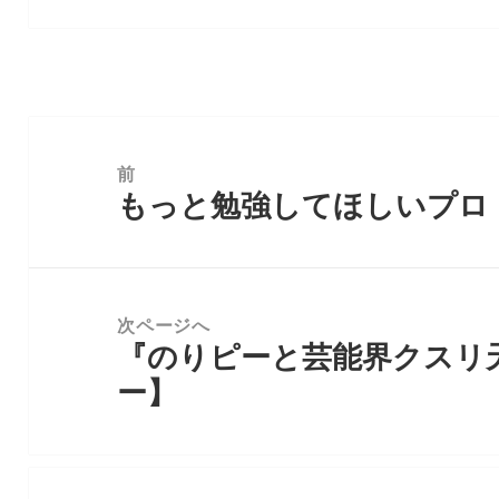
投
稿
前
もっと勉強してほしいプロ
ナ
前
ビ
の
ゲ
投
ー
稿:
次ページへ
シ
『のりピーと芸能界クスリ
次
ョ
ー】
の
ン
投
稿: