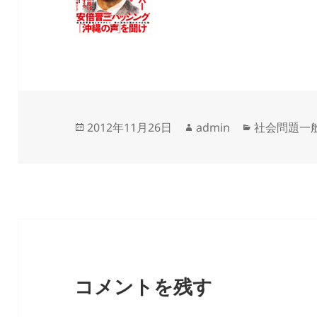
投
作
カ
2012年11月26日
admin
社会問題一
稿
成
テ
日:
者
ゴ
リ
ー
コメントを残す