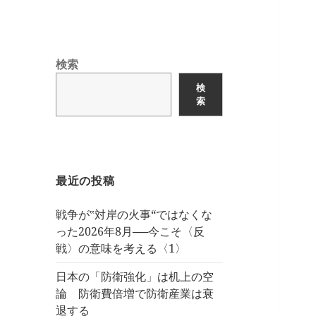
検索
検
索
最近の投稿
戦争が‟対岸の火事“ではなくな
った2026年8月──今こそ〈反
戦〉の意味を考える〈1〉
日本の「防衛強化」は机上の空
論 防衛費倍増で防衛産業は衰
退する