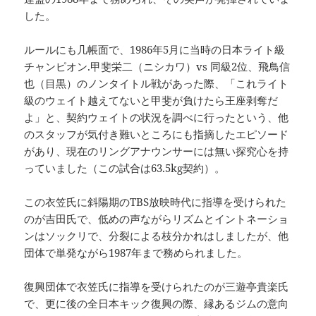
した。
ルールにも几帳面で、1986年5月に当時の日本ライト級
チャンピオン.甲斐栄二（ニシカワ）vs 同級2位、飛鳥信
也（目黒）のノンタイトル戦があった際、「これライト
級のウェイト越えてないと甲斐が負けたら王座剥奪だ
よ」と、契約ウェイトの状況を調べに行ったという、他
のスタッフが気付き難いところにも指摘したエピソード
があり、現在のリングアナウンサーには無い探究心を持
っていました（この試合は63.5kg契約）。
この衣笠氏に斜陽期のTBS放映時代に指導を受けられた
のが吉田氏で、低めの声ながらリズムとイントネーショ
ンはソックリで、分裂による枝分かれはしましたが、他
団体で単発ながら1987年まで務められました。
復興団体で衣笠氏に指導を受けられたのが三遊亭貴楽氏
で、更に後の全日本キック復興の際、縁あるジムの意向