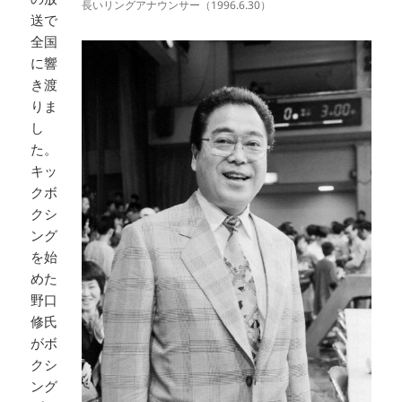
長いリングアナウンサー（1996.6.30）
送で
全国
に響
き渡
りま
し
た。
キッ
クボ
クシ
ング
を始
めた
野口
修氏
がボ
クシ
ング