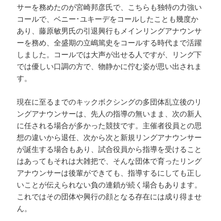
サーを務めたのが宮崎邦彦氏で、こちらも独特の力強い
コールで、ベニー･ユキーデをコールしたことも幾度か
あり、藤原敏男氏の引退興行もメインリングアナウンサ
ーを務め、全盛期の立嶋篤史をコールする時代まで活躍
しました。コールでは大声が出せる人ですが、リング下
では優しい口調の方で、物静かに佇む姿が思い出されま
す。
現在に至るまでのキックボクシングの多団体乱立後のリ
ングアナウンサーは、先人の指導の無いまま、次の新人
に任される場合が多かった競技です。主催者役員との思
想の違いから退任、次から次と新規リングアナウンサー
が誕生する場合もあり、試合役員から指導を受けること
はあってもそれは大雑把で、そんな団体で育ったリング
アナウンサーは後輩ができても、指導するにしても正し
いことが伝えられない負の連鎖が続く場合もあります。
これではその団体や興行の顔となる存在には成り得ませ
ん。