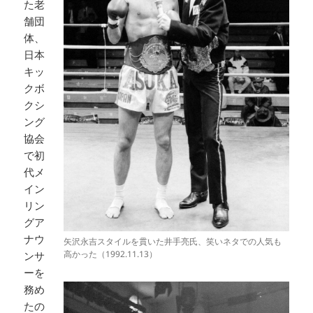
た老
舗団
体、
日本
キッ
クボ
クシ
ング
協会
で初
代メ
イン
リン
グア
ナウ
矢沢永吉スタイルを貫いた井手亮氏、笑いネタでの人気も
高かった（1992.11.13）
ンサ
ーを
務め
たの