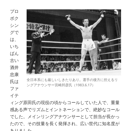
プロ
ボク
シン
グで
は、
いち
ばん
古い
酒井
忠康
全日本系にも厳しいしきたりあり。選手の後方に控えるリ
氏は
ングアナウンサー宮崎邦彦氏（1983.6.17）
ファ
イテ
ィング原田氏の現役の頃からコールしていた人で、重量
感ある声でリズムとイントネーションで、絶妙なコール
でした。メインリングアナウンサーとして担当が長かっ
たので、その技量を長く発揮され、広い世代に知名度が
ありました。