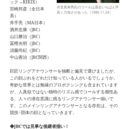
ック→RIKIX）
衣笠真寿男氏のコールは過去いちばん甲
宮崎邦彦（全日本
高く力強さがあった（1986.11.24）
系）
井手亮（MA日本）
酒井忠康（JBC）
山口勝治（JBC）
冨樫光明（JBC）
須藤尚紀（JBC）
中山善治（JBC関西）
巨匠リングアナウンサーを独断と偏見で選びましたが、
この顔ぶれをどれだけ知っている人がいるでしょうか。
奇妙な世界とは無縁のプロボクシングも含まれています
が、人真似ではない独特のリズム感でコールする個性あ
る、人々の潜在意識に残るリングアナウンサー揃いで
す。このメインリングアナウンサーとなる存在は、その
競技･団体の顔となっていきます。
◆JBCでは見事な後継者揃い！