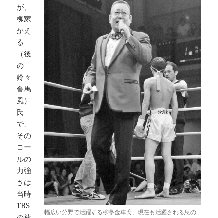
が、
柳家
かえ
る
（後
の
鈴々
舎馬
風）
氏
で、
その
コー
ルの
力強
さは
当時
TBS
幅広い分野で活躍する柳亭金車氏、現在も活躍される息の
の放