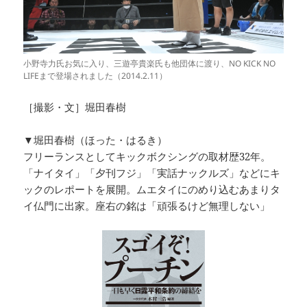
小野寺力氏お気に入り、三遊亭貴楽氏も他団体に渡り、NO KICK NO
LIFEまで登場されました（2014.2.11）
［撮影・文］堀田春樹
▼堀田春樹（ほった・はるき）
フリーランスとしてキックボクシングの取材歴32年。
「ナイタイ」「夕刊フジ」「実話ナックルズ」などにキ
ックのレポートを展開。ムエタイにのめり込むあまりタ
イ仏門に出家。座右の銘は「頑張るけど無理しない」