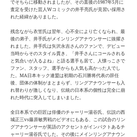
でそちらに移動されましたが、その直後の1987年5月に
査定を受けた芸人Wコミックの井手亮氏が見習い採用さ
れた経緯がありました。
残念ながら衣笠氏は翌年、心不全により亡くなられ、最
後の弟子、井手氏がメインリングアナウンサーに抜擢さ
れました。井手氏は矢沢永吉さんのファンで、デビュー
当時からそのスタイル貫き、「井手さんにコールされる
と気合いが入るよね」と語る選手も居て、人懐っこさで
ファン、スタッフ、選手からも人気も高かった人でし
た。MA日本キック連盟は初期の石川勝将代表の辞任
後、団体の体制がまとまらず、リングアナウンサーも入
れ替わりが激しくなり、伝統の日本系の個性は完全に崩
れた時代に突入してしまいました。
全日本系での巨匠は俳優のチャーリー湯谷氏、伝説の西
城正三vs藤原敏男戦のビデオにもある、この試合のリン
グアナウンサーが英語のアクセントがインパクトあるチ
ャーリー湯谷氏でした。その後にメインリングアナウン