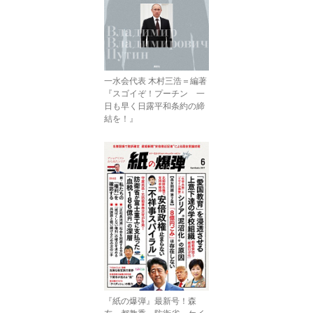
一水会代表 木村三浩＝編著
『スゴイぞ！プーチン 一
日も早く日露平和条約の締
結を！』
『紙の爆弾』最新号！森