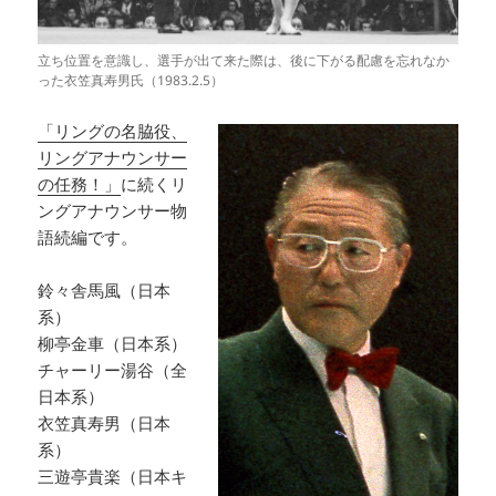
立ち位置を意識し、選手が出て来た際は、後に下がる配慮を忘れなか
った衣笠真寿男氏（1983.2.5）
「リングの名脇役、
リングアナウンサー
の任務！」
に続くリ
ングアナウンサー物
語続編です。
鈴々舎馬風（日本
系）
柳亭金車（日本系）
チャーリー湯谷（全
日本系）
衣笠真寿男（日本
系）
三遊亭貴楽（日本キ