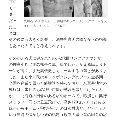
プロ
モー
ター
だっ
先駆者･鈴々舎馬風氏、初期のキックボクシングブームを支
えた一人でもある（1996.6.30）
たこ
とは
その後にも大きく影響し、酒井忠康氏の陰ながらの指導
もあったのではと考えられます。
そのかえる氏に導かれたのが2代目リングアナウンサー
の柳家小丸（後の柳亭金車）氏でした。かえる氏よりト
ーンが高く、また高低激しくコールする力強さがありま
した。また小丸氏はキックボクシングのブーム全盛期、
全国を巡業で回った経験談を持っており、米軍基地での
興行は「米兵のもの凄い声援が試合を盛り上げた」と
か、「北海道の田舎のある駅のホームで、暇潰しに興行
スタッフ一同での垂直飛びで、高さ120センチほどある
線路からホームへ飛び移ったのは沢村忠だけだった」と
いう当時の懐かしい旅の話題（規制の緩い昔の田舎の駅