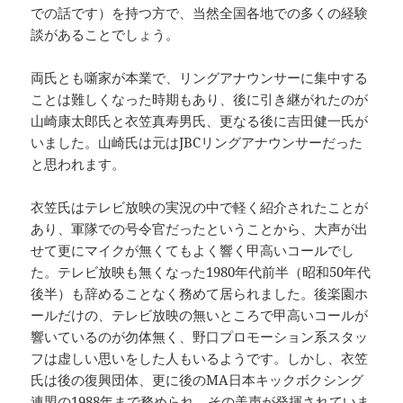
での話です）を持つ方で、当然全国各地での多くの経験
談があることでしょう。
両氏とも噺家が本業で、リングアナウンサーに集中する
ことは難しくなった時期もあり、後に引き継がれたのが
山崎康太郎氏と衣笠真寿男氏、更なる後に吉田健一氏が
いました。山崎氏は元はJBCリングアナウンサーだった
と思われます。
衣笠氏はテレビ放映の実況の中で軽く紹介されたことが
あり、軍隊での号令官だったということから、大声が出
せて更にマイクが無くてもよく響く甲高いコールでし
た。テレビ放映も無くなった1980年代前半（昭和50年代
後半）も辞めることなく務めて居られました。後楽園ホ
ールだけの、テレビ放映の無いところで甲高いコールが
響いているのが勿体無く、野口プロモーション系スタッ
フは虚しい思いをした人もいるようです。しかし、衣笠
氏は後の復興団体、更に後のMA日本キックボクシング
連盟の1988年まで務められ、その美声が発揮されていま