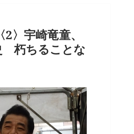
告〈2〉宇崎竜童、
史 朽ちることな