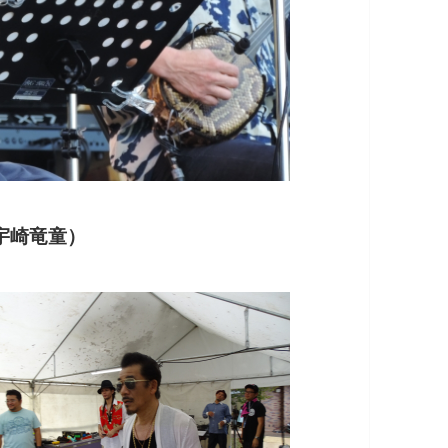
宇崎竜童）