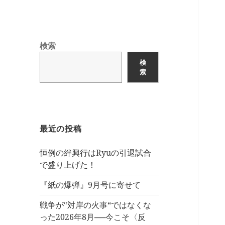
検索
検
索
最近の投稿
恒例の絆興行はRyuの引退試合
で盛り上げた！
『紙の爆弾』9月号に寄せて
戦争が‟対岸の火事“ではなくな
った2026年8月──今こそ〈反