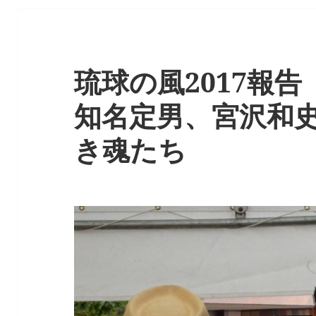
琉球の風2017報
知名定男、宮沢和
き魂たち