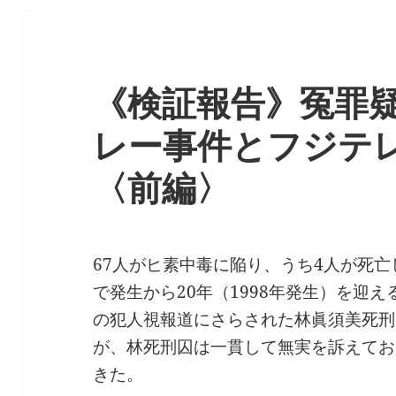
《検証報告》冤罪
レー事件とフジテ
〈前編〉
67人がヒ素中毒に陥り、うち4人が死
で発生から20年（1998年発生）を迎
の犯人視報道にさらされた林眞須美死刑囚
が、林死刑囚は一貫して無実を訴えてお
きた。