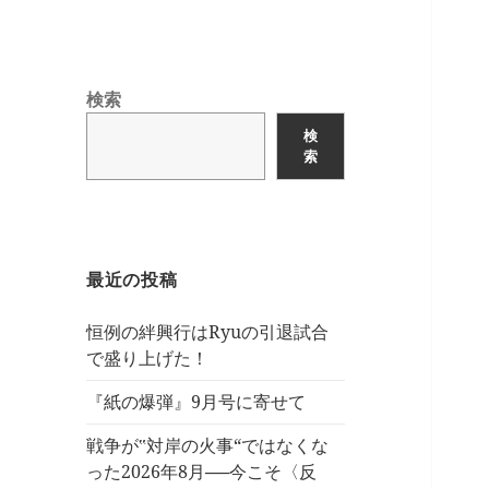
検索
検
索
最近の投稿
恒例の絆興行はRyuの引退試合
で盛り上げた！
『紙の爆弾』9月号に寄せて
戦争が‟対岸の火事“ではなくな
った2026年8月──今こそ〈反