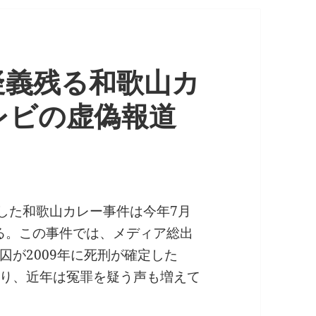
疑義残る和歌山カ
レビの虚偽報道
亡した和歌山カレー事件は今年7月
える。この事件では、メディア総出
が2009年に死刑が確定した
り、近年は冤罪を疑う声も増えて