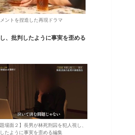
メントを捏造した再現ドラマ
し、批判したように事実を歪める
題場面２】長男が林死刑囚を犯人視し、
したように事実を歪める編集