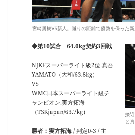
宮崎勇樹VS新人。蹴りの距離で優勢を保った
◆第10試合 64.0kg契約3回戦
NJKFスーパーライト級2位.真吾
YAMATO（大和/63.8kg）
VS
WMC日本スーパーライト級チ
ャンピオン.実方拓海
（TSKjapan/63.7kg）
接近
と真
勝者：実方拓海
/ 判定0-3 / 主