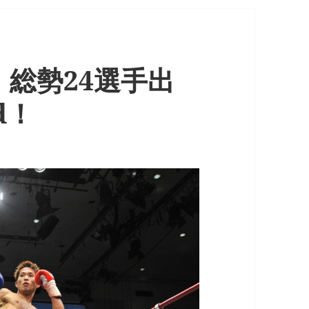
総勢24選手出
rd！