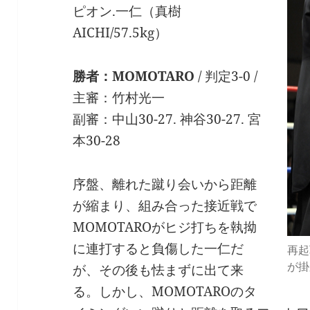
ピオン.一仁（真樹
AICHI/57.5kg）
勝者：MOMOTARO
/ 判定3-0 /
主審：竹村光一
副審：中山30-27. 神谷30-27. 宮
本30-28
序盤、離れた蹴り会いから距離
が縮まり、組み合った接近戦で
MOMOTAROがヒジ打ちを執拗
に連打すると負傷した一仁だ
再起
が掛
が、その後も怯まずに出て来
る。しかし、MOMOTAROのタ