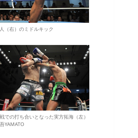
新人（右）のミドルキック
戦での打ち合いとなった実方拓海（左）
吾YAMATO