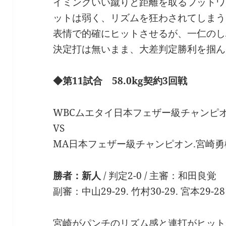
イミングいい蹴りと距離を取るフットワ
ットは弱く、リズムを狂わされてしまう。
表情で的確にヒットさせるが、一仁のし
決定打は無いまま、大差判定勝利を掴ん
◆第11試合 58.0kg契約3回戦
WBCムエタイ日本フェザー級チャンピオン.新
VS
MA日本フェザー級チャンピオン.宮崎勇樹（
勝者：新人
/ 判定2-0 / 主審：和田良覚
副審：中山29-29. 竹村30-29. 宮本29-28
宮崎がパンチのリズム感と連打がヒット