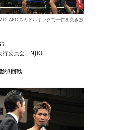
MOTAROのミドルキックで一仁を突き放
55
実行委員会、NJKF
契約3回戦