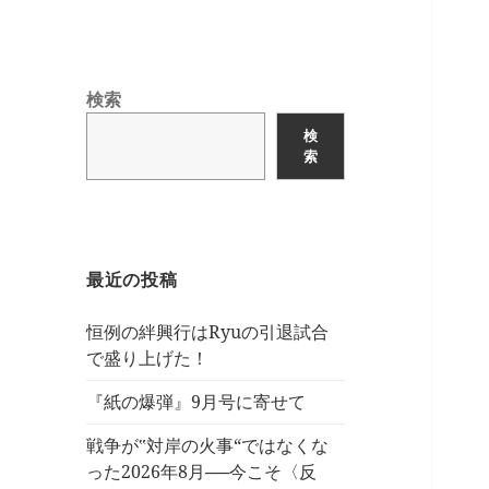
検索
検
索
最近の投稿
恒例の絆興行はRyuの引退試合
で盛り上げた！
『紙の爆弾』9月号に寄せて
戦争が‟対岸の火事“ではなくな
った2026年8月──今こそ〈反