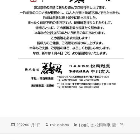
投
作
カ
2022年1月1日
rokusaisha
お知らせ
,
松岡利康
,
龍一郎
稿
成
テ
日:
者
ゴ
投