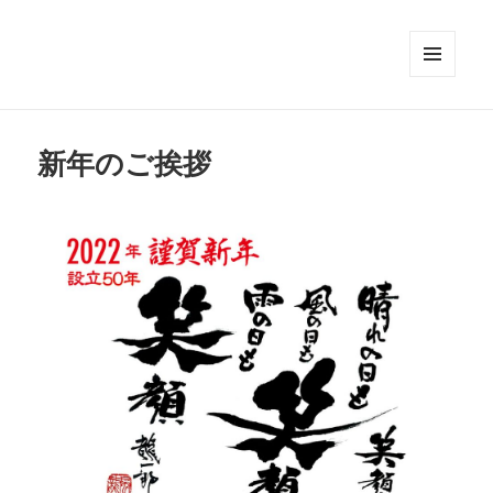
メニュ
ーとウ
ィジェ
ット
新年のご挨拶