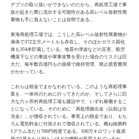
デブリの取り扱いができないのだから、再処理工場で事
故が起きた際に流出する可能性がある高レベル放射性廃
棄物も手に負えないことは自明である。
東海再処理工場では、こうした高レベル放射性廃棄物が
液体で372立方メートルも存在し、そのほかガラス固化
体も354本貯蔵している。地震や津波などの災害、航空
機落下などの事故や軍事攻撃を受けた場合のリスクは巨
大だ。毎年数百億円もの規模で維持管理、廃止措置費用
がかかっている。
これらは税金でまかなわれている。このような再処理事
業を、一体何のために行ってきたのか、そしてさらに巨
大な六ヶ所村再処理工場も建設中で、いずれ稼働するこ
とになっている。そのために「再処理拠出金（以前は引
当金）」が徴収されている。事実上の税金であり、もち
ろん電気料金に付加されて徴収されている。概ね核燃料
1グラム当たり700円程度である。100万キロワット級原
発で1基あたり30トンほどの燃料が装荷されているか