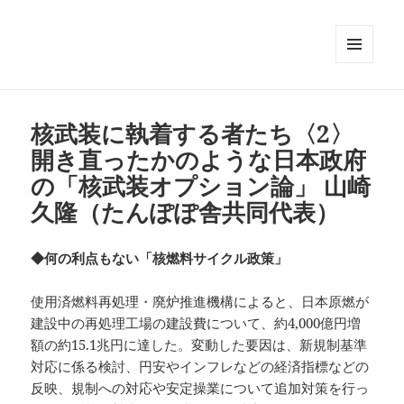
メニュ
ーとウ
ィジェ
ット
核武装に執着する者たち〈2〉
開き直ったかのような日本政府
の「核武装オプション論」 山崎
久隆（たんぽぽ舎共同代表）
◆何の利点もない「核燃料サイクル政策」
使用済燃料再処理・廃炉推進機構によると、日本原燃が
建設中の再処理工場の建設費について、約4,000億円増
額の約15.1兆円に達した。変動した要因は、新規制基準
対応に係る検討、円安やインフレなどの経済指標などの
反映、規制への対応や安定操業について追加対策を行っ