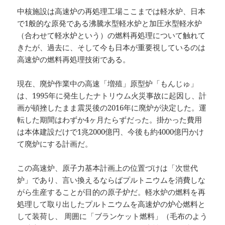
中核施設は高速炉の再処理工場ここまでは軽水炉、日本
で1般的な原発である沸騰水型軽水炉と加圧水型軽水炉
（合わせて軽水炉という）の燃料再処理について触れて
きたが、過去に、そして今も日本が重要視しているのは
高速炉の燃料再処理技術である。
現在、廃炉作業中の高速「増殖」原型炉「もんじゅ」
は、1995年に発生したナトリウム火災事故に起因し、計
画が頓挫したまま震災後の2016年に廃炉が決定した。運
転した期間はわずか4ヶ月たらずだった。掛かった費用
は本体建設だけで1兆2000億円、今後も約4000億円かけ
て廃炉にする計画だ。
この高速炉、原子力基本計画上の位置づけは「次世代
炉」であり、言い換えるならばプルトニウムを消費しな
がら生産することが目的の原子炉だ。軽水炉の燃料を再
処理して取り出したプルトニウムを高速炉の炉心燃料と
して装荷し、 周囲に「ブランケット燃料」（毛布のよう