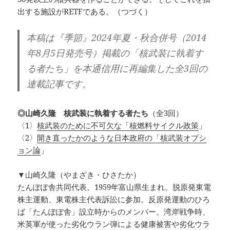
出する施設がRETFである。（つづく）
本稿は『季節』2024年夏・秋合併号（2014
年8月5日発売号）掲載の「核武装に執着す
る者たち」を本通信用に再編集した全3回の
連載記事です。
◎山崎久隆 核武装に執着する者たち
（全3回）
〈1〉
核武装のために不可欠な「核燃料サイクル政策
」
〈2〉
開き直ったかのような日本政府の「核武装オプシ
ョン論
」
▼山崎久隆（やまざき・ひさたか）
たんぽぽ舎共同代表。1959年富山県生まれ。脱原発東電
株主運動、東電株主代表訴訟に参加。反原発運動のひろ
ば「たんぽぽ舎」設立時からのメンバー。湾岸戦争時、
米英軍が使った劣化ウラン弾による健康被害や劣化ウラ