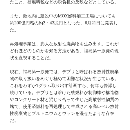
たこと、核燃料税などの税負担の反映などとしている。
また、敷地内に建設中のMOX燃料加工工場についても
約200億円増の約2・43兆円となった。6月21日に発表し
た。
再処理事業は、膨大な放射性廃棄物を生み出す。これが
どれほどのものかを知る方法がある。福島第一原発の現
状を直視することだ。
現在、福島第一原発では、デブリと呼ばれる放射性廃棄
物の取り扱いをめぐり極めて困難な状況が生じている。
これをわずか1グラム取り出す計画すら、何年も停滞し
続けている。デブリとは溶けた核燃料が制御棒や構造物
やコンクリート材と混じり合って生じた高放射性物質の
塊で、使用済燃料を再処理して生成される高レベル放射
性廃棄物とプルトニウムとウランを混ぜたような存在
だ。