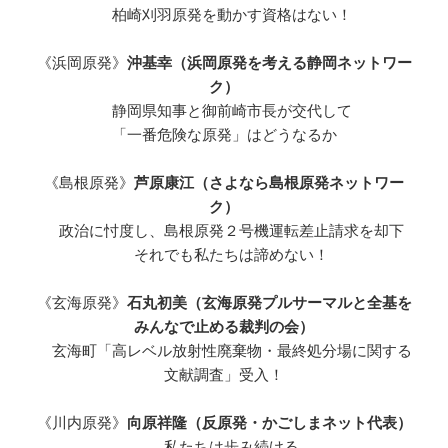
柏崎刈羽原発を動かす資格はない！
《浜岡原発》
沖基幸（浜岡原発を考える静岡ネットワー
ク）
静岡県知事と御前崎市長が交代して
「一番危険な原発」はどうなるか
《島根原発》
芦原康江（さよなら島根原発ネットワー
ク）
政治に忖度し、島根原発２号機運転差止請求を却下
それでも私たちは諦めない！
《玄海原発》
石丸初美（玄海原発プルサーマルと全基を
みんなで止める裁判の会）
玄海町「高レベル放射性廃棄物・最終処分場に関する
文献調査」受入！
《川内原発》
向原祥隆（反原発・かごしまネット代表）
私たちは歩み続ける