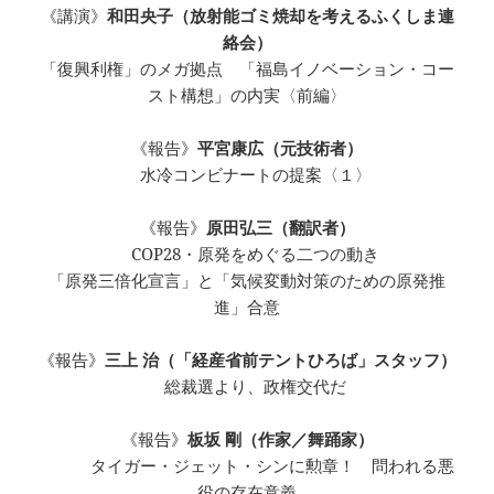
《講演》
和田央子（放射能ゴミ焼却を考えるふくしま連
絡会）
「復興利権」のメガ拠点 「福島イノベーション・コー
スト構想」の内実〈前編〉
《報告》
平宮康広（元技術者）
水冷コンビナートの提案〈１〉
《報告》
原田弘三（翻訳者）
COP28・原発をめぐる二つの動き
「原発三倍化宣言」と「気候変動対策のための原発推
進」合意
《報告》
三上 治（「経産省前テントひろば」スタッフ）
総裁選より、政権交代だ
《報告》
板坂 剛（作家／舞踊家）
タイガー・ジェット・シンに勲章！ 問われる悪
役の存在意義