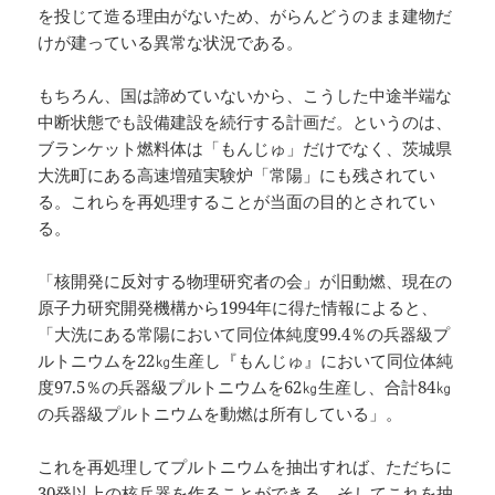
を投じて造る理由がないため、がらんどうのまま建物だ
けが建っている異常な状況である。
もちろん、国は諦めていないから、こうした中途半端な
中断状態でも設備建設を続行する計画だ。というのは、
ブランケット燃料体は「もんじゅ」だけでなく、茨城県
大洗町にある高速増殖実験炉「常陽」にも残されてい
る。これらを再処理することが当面の目的とされてい
る。
「核開発に反対する物理研究者の会」が旧動燃、現在の
原子力研究開発機構から1994年に得た情報によると、
「大洗にある常陽において同位体純度99.4％の兵器級プ
ルトニウムを22㎏生産し『もんじゅ』において同位体純
度97.5％の兵器級プルトニウムを62㎏生産し、合計84㎏
の兵器級プルトニウムを動燃は所有している」。
これを再処理してプルトニウムを抽出すれば、ただちに
30発以上の核兵器を作ることができる。そしてこれを抽