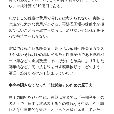
ら、単純計算で210億円である。
しかしこの程度の費用で済むとは考えられない。実際に
は遙かに大きな費用がかかる。再処理工場の稼働率が極
めて低いことも考慮するならば、足りない分は税金を使
って補填するしかない。
現状では残される廃棄物、高レベル放射性廃棄物ガラス
固化体やそれ以外の高レベル放射性廃棄物である燃料パ
ーツ類などの金属残渣、そのほかにも除染により生じた
廃棄物など、高い放射線を出す廃棄物類は、どのように
処理・処分するのかも決まっていない。
◆今や隠さなくなった「核武装」のための原子力
原子力開発を巡っては、震災以前までは「平和利用」の
名の下で「日本は核武装するとの謂れなき中傷」や「謂
れのない国際的な疑惑」といった反論が席巻していた。