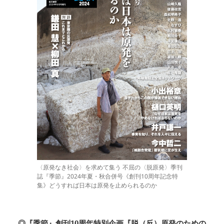
〈原発なき社会〉を求めて集う 不屈の〈脱原発〉季刊
誌『季節』2024年夏・秋合併号《創刊10周年記念特
集》どうすれば日本は原発を止められるのか
◎『季節』創刊10周年特別企画『脱（反）原発のための