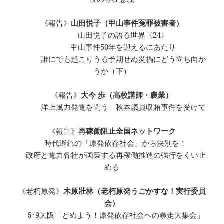
《報告》
山田悦子（甲山事件冤罪被害者）
山田悦子の語る世界〈24〉
甲山事件50年を迎えるにあたり
誰にでも起こりうる予期せぬ災禍にどう立ち向か
うか（下）
《報告》
大今 歩（高校講師・農業）
洋上風力発電を問う 秋本議員収賄事件を受けて
《報告》
再稼働阻止全国ネットワーク
時代遅れの「原発依存社会」から決別を！
政府と電力各社が画策する再稼働推進の強行をくい止
める
《老朽原発》
木原壯林（老朽原発うごかすな！実行委員
会）
6･9大阪「とめよう！原発依存社会への暴走大集会」