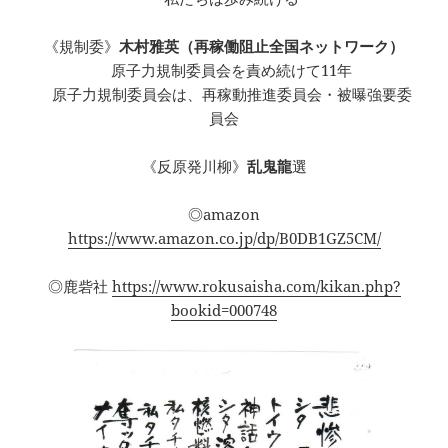
《規制委》
木村雅英（再稼働阻止全国ネットワーク）
原子力規制委員会を責め続けて11年
原子力規制委員会は、再稼動推進委員会・被曝強要委
員会
《反原発川柳》
乱鬼龍
選
◎amazon
https://www.amazon.co.jp/dp/B0DB1GZ5CM/
◎鹿砦社
https://www.rokusaisha.com/kikan.php?
bookid=000748