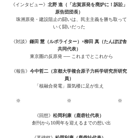
《インタビュー》
北野 進（「志賀原発を廃炉に！訴訟」
原告団団長）
珠洲原発・建設阻止の闘いは、民主主義を勝ち取って
いく闘いだった
《対談》
鎌田 慧（ルポライター）×柳田 真（たんぽぽ舎
共同代表）
東京圏の反原発 ── これまでとこれから
《報告》
今中哲二（京都大学複合原子力科学研究所研究
員）
「核融合発電」蜃気楼に足が生え
※ ※ ※
《回想》
松岡利康（鹿砦社代表）
創刊から10周年を迎えるまでの想い出
《墓碑銘》
松岡利康（鹿砦社代表）