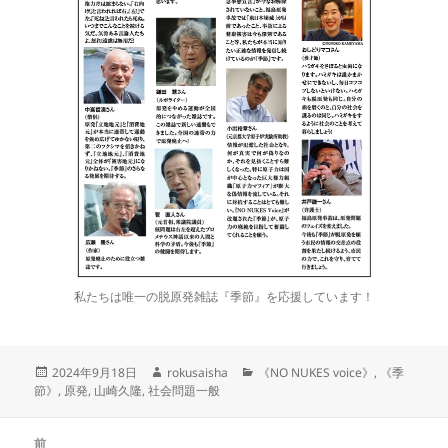
私たちは唯一の脱原発雑誌『季節』を応援しています！
投
作
カ
2024年9月18日
rokusaisha
《NO NUKES voice》
,
《季
稿
成
テ
節》
,
原発
,
山崎久隆
,
社会問題一般
日:
者
ゴ
リ
投
ー
前