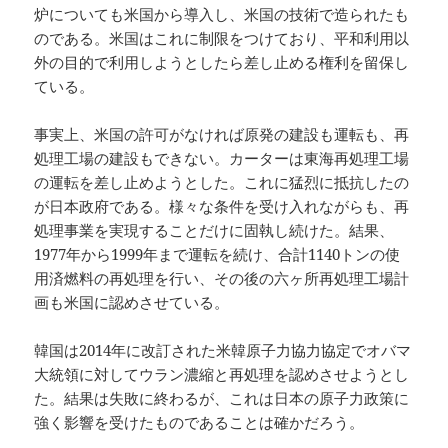
炉についても米国から導入し、米国の技術で造られたも
のである。米国はこれに制限をつけており、平和利用以
外の目的で利用しようとしたら差し止める権利を留保し
ている。
事実上、米国の許可がなければ原発の建設も運転も、再
処理工場の建設もできない。カーターは東海再処理工場
の運転を差し止めようとした。これに猛烈に抵抗したの
が日本政府である。様々な条件を受け入れながらも、再
処理事業を実現することだけに固執し続けた。結果、
1977年から1999年まで運転を続け、合計1140トンの使
用済燃料の再処理を行い、その後の六ヶ所再処理工場計
画も米国に認めさせている。
韓国は2014年に改訂された米韓原子力協力協定でオバマ
大統領に対してウラン濃縮と再処理を認めさせようとし
た。結果は失敗に終わるが、これは日本の原子力政策に
強く影響を受けたものであることは確かだろう。