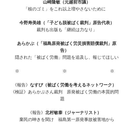
山崎隆敏（元越前市議）
「核のゴミ」をこれ以上増やさないために
今野寿美雄（「子ども脱被ばく裁判」原告代表）
裁判も出版も「継続は力なり」
あらかぶ（「福島原発被ばく労災損害賠償裁判」原
告）
隠された「被ばく労働」問題を追及し、報じてほしい
※ ※ ※
《報告》
なすび（被ばく労働を考えるネットワーク）
《検証》あらかぶさん裁判 原発被ばく労働の本質的問
題
《報告》
北村敏泰（ジャーナリスト）
棄民の呻きを聞け 福島第一原発事故被害地から