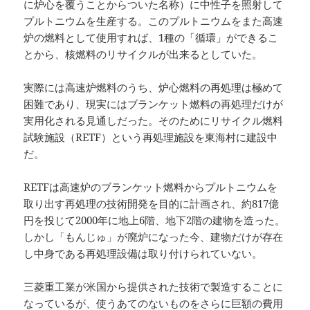
に炉心を覆うことからついた名称）に中性子を照射して
プルトニウムを生産する。このプルトニウムをまた高速
炉の燃料として使用すれば、1種の「循環」ができるこ
とから、核燃料のリサイクルが出来るとしていた。
実際には高速炉燃料のうち、炉心燃料の再処理は極めて
困難であり、現実にはブランケット燃料の再処理だけが
実用化される見通しだった。そのためにリサイクル燃料
試験施設（RETF）という再処理施設を東海村に建設中
だ。
RETFは高速炉のブランケット燃料からプルトニウムを
取り出す再処理の技術開発を目的に計画され、約817億
円を投じて2000年に地上6階、地下2階の建物を造った。
しかし「もんじゅ」が廃炉になった今、建物だけが存在
し中身である再処理設備は取り付けられていない。
三菱重工業が米国から提供された技術で製造することに
なっているが、使うあてのないものをさらに巨額の費用