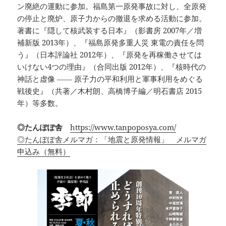
ン廃絶の運動に参加。福島第一原発事故に対し、全原発
の停止と廃炉、原子力からの撤退を求める活動に参加。
著書に『隠して核武装する日本』（影書房 2007年／増
補新版 2013年）、『福島原発多重人災 東電の責任を問
う』（日本評論社 2012年）、『原発を再稼働させては
いけない4つの理由』（合同出版 2012年）、『核時代の
神話と虚像 ―― 原子力の平和利用と軍事利用をめぐる
戦後史』（共著／木村朗、高橋博子編／明石書店 2015
年）等多数。
◎たんぽぽ舎
https://www.tanpoposya.com/
◎たんぽぽ舎メルマガ：「地震と原発情報」 メルマガ
申込み（無料）