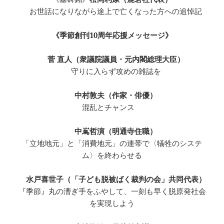
お世話になりながら途上で亡くなった方への追悼記
《季節創刊10周年応援メッセージ》
菅 直人（衆議院議員・元内閣総理大臣）
守りに入らず攻めの雑誌を
中村敦夫（作家・俳優）
混乱とチャンス
中嶌哲演（明通寺住職）
「立地地元」と「消費地元」の連帯で〈犠牲のシステ
ム〉を終わらせる
水戸喜世子（「子ども脱被ばく裁判の会」共同代表）
『季節』丸の漕ぎ手をふやして、一刻も早く脱原発社会
を実現しよう