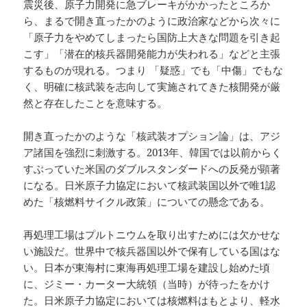
震災後、原子力開発に急ブレーキがかかったところか
ら、まるで開き直ったかのように政治家などから次々に
「原子力をやめてしまったら国防上大きな問題を引き起
こす」「潜在的核兵器開発能力が失われる」などと主張
するものが現れる。つまり 「疑惑」でも「中傷」でもな
く、明確に核武装を志向して実施されてきた核開発が厳
然と存在したことを意味する。
開き直ったかのような「核武装オプション論」は、アジ
ア諸国を強烈に刺激する。2013年、韓国では以前からく
すぶっていた米国のダブルスタンダードへの反発が顕著
になる。日米原子力協定において核武装国以外で唯1認
めた「核燃料サイクル政策」についての懸念である。
再処理工場はプルトニウムを取り出すためには欠かせな
い施設だ。世界中で核兵器国以外で保有している国はな
い。日本が東海村に東海再処理工場を建設し始めた頃
に、ジミー・カーター大統領（当時）が待ったをかけ
た。日米原子力協定においては核燃料はもとより、軽水