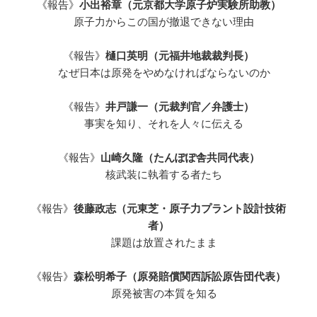
《報告》
小出裕章（元京都大学原子炉実験所助教）
原子力からこの国が撤退できない理由
《報告》
樋口英明（元福井地裁裁判長）
なぜ日本は原発をやめなければならないのか
《報告》
井戸謙一（元裁判官／弁護士）
事実を知り、それを人々に伝える
《報告》
山崎久隆（たんぽぽ舎共同代表）
核武装に執着する者たち
《報告》
後藤政志（元東芝・原子力プラント設計技術
者）
課題は放置されたまま
《報告》
森松明希子（原発賠償関西訴訟原告団代表）
原発被害の本質を知る