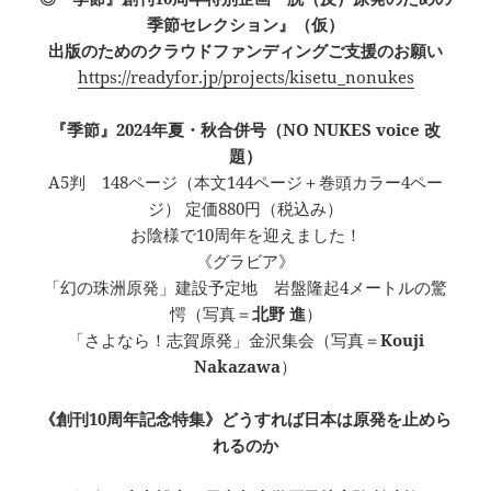
季節セレクション』（仮）
出版のためのクラウドファンディングご支援のお願い
https://readyfor.jp/projects/kisetu_nonukes
『季節』2024年夏・秋合併号（NO NUKES voice 改
題）
A5判 148ページ（本文144ページ＋巻頭カラー4ペー
ジ） 定価880円（税込み）
お陰様で10周年を迎えました！
《グラビア》
「幻の珠洲原発」建設予定地 岩盤隆起4メートルの驚
愕（写真＝
北野 進
）
「さよなら！志賀原発」金沢集会（写真＝
Kouji
Nakazawa
）
《創刊10周年記念特集》どうすれば日本は原発を止めら
れるのか