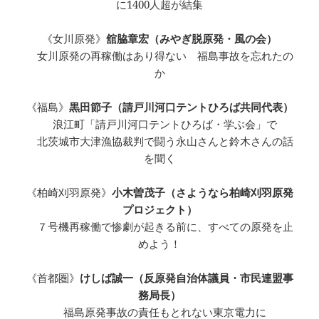
に1400人超が結集
《女川原発》
舘脇章宏（みやぎ脱原発・風の会）
女川原発の再稼働はあり得ない 福島事故を忘れたの
か
《福島》
黒田節子（請戸川河口テントひろば共同代表）
浪江町「請戸川河口テントひろば・学ぶ会」で
北茨城市大津漁協裁判で闘う永山さんと鈴木さんの話
を聞く
《柏崎刈羽原発》
小木曽茂子（さようなら柏崎刈羽原発
プロジェクト）
７号機再稼働で惨劇が起きる前に、すべての原発を止
めよう！
《首都圏》
けしば誠一（反原発自治体議員・市民連盟事
務局長）
福島原発事故の責任もとれない東京電力に