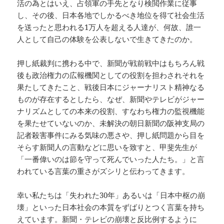
活の為とはいえ、占領軍の手先となり検閲作業に従事
し、その後、日本各地でしかるべき地位を得て社会生活
を送ったと思われる1万人を超える人達が、何故、誰一
人として自己の体験を公表しないで生きてきたのか。
押し紙裁判に携わる中で、新聞が戦前戦中はもちろん戦
後も政治権力の広報機関としての役割を担わされそれを
果たしてきたこと、戦後日本にジャーナリスト精神なる
ものが存在するとしたら、なぜ、新聞やテレビがジャー
ナリズムとしての本来の役割、すなわち権力の監視機能
を果たせていないのか、未解決の朝日新聞の阪神支局の
記者殺害事件にみる気味の悪さや、押し紙問題から目を
そらす新聞人の言動などに思いを致すと、甲斐先生が
「一番偉いのは節を守って死んでいった人たち。」と言
われている言葉の重さがズシリと伝わってきます。
幸い私たちは「失われた30年」あるいは「日本中枢の崩
壊」といった日本社会の本質をずばりとつく言葉を持ち
えています。新聞・テレビの崩壊と反比例するように