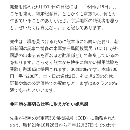
開墾を始めた6月の19日の日記には、「今日は19日。月
こそを違え、結婚記念日。ともかくも家族4人、何とか
生きていることのありがたさ。京浜地区の餓死者を思う
と、ぜいたくは言えない。」と記してあります。
先生は、職を見つけるために熊本市に出向いたおり、朝
日新聞の記事で博多の米軍第三民間検閲局（CCD）が外
国語の出来る者を百名ほど翻訳係として募集しているの
を知ります。さっそく熊本から博多に向かい採用試験を
受験し翻訳係に採用されます。36歳の時です。本俸700
円、手当200円、土・日の週休2日、外に月2回の公休。
野菜や魚の公定価格での配給など、まずはAクラスの待
遇であったといいます。
◆同胞を裏切る仕事に耐えがたい嫌悪感
先生が福岡の米軍第3民間検閲局（CCD）に勤務された
のは、昭和21年10月28日から同年12月27日までのわず