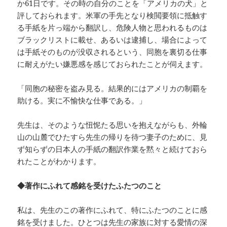
か61日です。その時の自分のことを「アメリカの犬」と
評しておられます。米軍の手先となり検閲要領に抵触す
る手紙を片っ端から翻訳し、危険人物と思われるものは
ブラックリストに載せ、あるいは逮捕し、場合によって
は手紙そのものが没収されるという、同胞を裏切る仕事
に耐えがたい嫌悪感を感じておられたことが伺えます。
「同胞の秘密を盗み見る。結果的にはアメリカの制覇を
助ける。実に不愉快な仕事である。」
先生は、そのような忸怩たる思いを抱えながらも、外輪
山の山麓でひたすら先生の帰りを待つ妻子のために、見
ず知らずの日本人の手紙の翻訳作業を黙々と続けておら
れたことがわかります。
◆著作にふれて感銘を受けたふたつのこと
私は、先生のこの著作にふれて、特にふたつのことに感
銘を受けました。ひとつは先生の家族に対する愛情の深