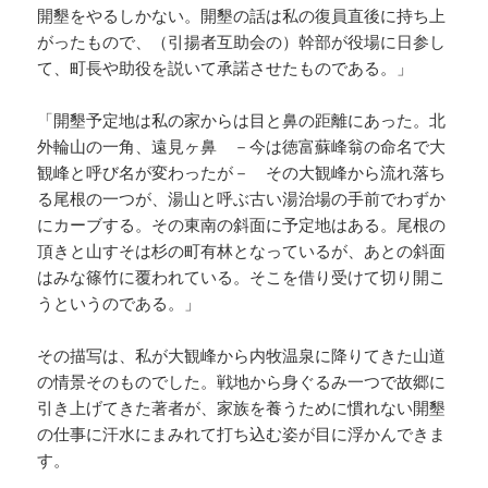
開墾をやるしかない。開墾の話は私の復員直後に持ち上
がったもので、（引揚者互助会の）幹部が役場に日参し
て、町長や助役を説いて承諾させたものである。」
「開墾予定地は私の家からは目と鼻の距離にあった。北
外輪山の一角、遠見ヶ鼻 －今は徳富蘇峰翁の命名で大
観峰と呼び名が変わったが－ その大観峰から流れ落ち
る尾根の一つが、湯山と呼ぶ古い湯治場の手前でわずか
にカーブする。その東南の斜面に予定地はある。尾根の
頂きと山すそは杉の町有林となっているが、あとの斜面
はみな篠竹に覆われている。そこを借り受けて切り開こ
うというのである。」
その描写は、私が大観峰から内牧温泉に降りてきた山道
の情景そのものでした。戦地から身ぐるみ一つで故郷に
引き上げてきた著者が、家族を養うために慣れない開墾
の仕事に汗水にまみれて打ち込む姿が目に浮かんできま
す。