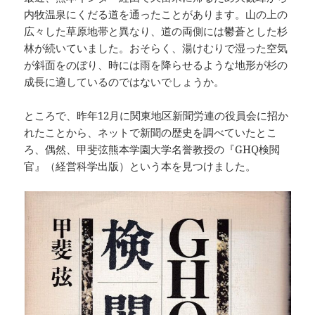
内牧温泉にくだる道を通ったことがあります。山の上の
広々した草原地帯と異なり、道の両側には鬱蒼とした杉
林が続いていました。おそらく、湯けむりで湿った空気
が斜面をのぼり、時には雨を降らせるような地形が杉の
成長に適しているのではないでしょうか。
ところで、昨年12月に関東地区新聞労連の役員会に招か
れたことから、ネットで新聞の歴史を調べていたとこ
ろ、偶然、甲斐弦熊本学園大学名誉教授の『GHQ検閲
官』（経営科学出版）という本を見つけました。