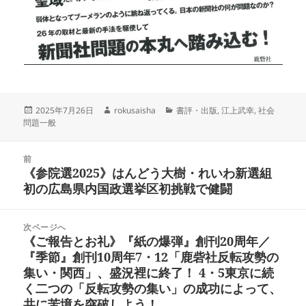
投
作
カ
2025年7月26日
rokusaisha
書評・出版
,
江上武幸
,
社会
稿
成
テ
問題一般
日:
者
ゴ
リ
投
ー
前
稿
《参院選2025》はんどう大樹・れいわ新選組
前
ナ
初の広島県内国政選挙区初挑戦で健闘
の
ビ
投
ゲ
稿:
次ページへ
ー
《ご報告とお礼》『紙の爆弾』創刊20周年／
次
シ
『季節』創刊10周年7・12「鹿砦社反転攻勢の
の
ョ
集い・関西」、盛況裡に終了！ 4・5東京に続
投
ン
く二つの「反転攻勢の集い」の成功によって、
稿:
共に苦境を突破しよう！