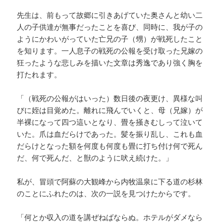
先生は、前もって故郷に引きあげていた奥さんと幼い二
人の子供達が無事だったことを喜び、同時に、我が子の
ようにかわいがっていた亡兄の子（甥）が戦死したこと
を知ります。一人息子の戦死の公報を受け取った兄嫁の
狂ったような悲しみを描いた文章は秀逸であり強く胸を
打たれます。
「（戦死の公報がはいった）数日後の夜更け、異様な叫
びに姪は目覚めた。離れに飛んでいくと、母（兄嫁）が
半裸になって四つ這いとなり、畳を掻きむしって泣いて
いた。爪は血だらけであった。髪を振り乱し、これも血
だらけとなった額を何度も何度も畳に打ち付け何で死ん
だ、何で死んだ、と獣のように吠え続けた。」
私が、冒頭で阿蘇の大観峰から内牧温泉に下る道の杉林
のことにふれたのは、次の一説を見つけたからです。
「何とか収入の道を講ぜねばならぬ。ホテルがダメなら