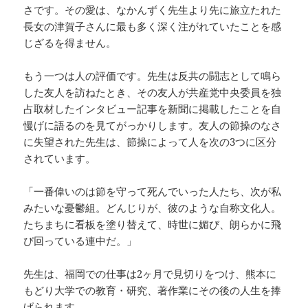
さです。その愛は、なかんずく先生より先に旅立たれた
長女の津賀子さんに最も多く深く注がれていたことを感
じざるを得ません。
もう一つは人の評価です。先生は反共の闘志として鳴ら
した友人を訪ねたとき、その友人が共産党中央委員を独
占取材したインタビュー記事を新聞に掲載したことを自
慢げに語るのを見てがっかりします。友人の節操のなさ
に失望された先生は、節操によって人を次の3つに区分
されています。
「一番偉いのは節を守って死んでいった人たち、次が私
みたいな憂鬱組。どんじりが、彼のような自称文化人。
たちまちに看板を塗り替えて、時世に媚び、朗らかに飛
び回っている連中だ。」
先生は、福岡での仕事は2ヶ月で見切りをつけ、熊本に
もどり大学での教育・研究、著作業にその後の人生を捧
げられます。