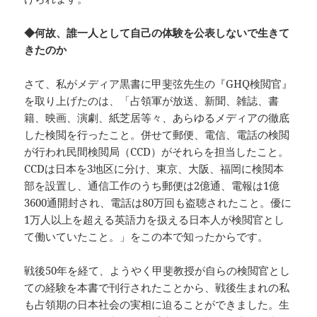
◆何故、誰一人として自己の体験を公表しないで生きて
きたのか
さて、私がメディア黒書に甲斐弦先生の『GHQ検閲官』
を取り上げたのは、「占領軍が放送、新聞、雑誌、書
籍、映画、演劇、紙芝居等々、あらゆるメディアの徹底
した検閲を行ったこと。併せて郵便、電信、電話の検閲
が行われ民間検閲局（CCD）がそれらを担当したこと。
CCDは日本を3地区に分け、東京、大阪、福岡に検閲本
部を設置し、通信工作のうち郵便は2億通、電報は1億
3600通開封され、電話は80万回も盗聴されたこと。優に
1万人以上を超える英語力を扱える日本人が検閲官とし
て働いていたこと。」をこの本で知ったからです。
戦後50年を経て、ようやく甲斐教授が自らの検閲官とし
ての経験を本書で刊行されたことから、戦後生まれの私
も占領期の日本社会の実相に迫ることができました。生