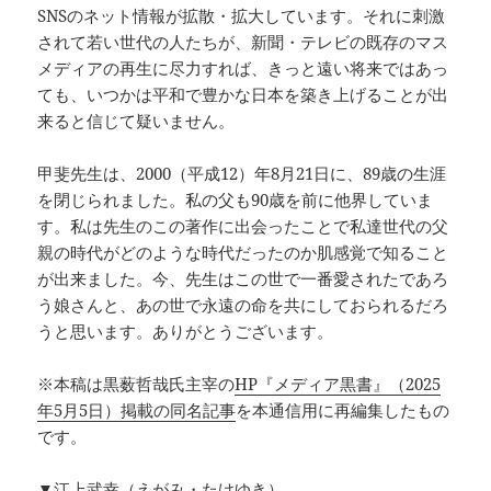
SNSのネット情報が拡散・拡大しています。それに刺激
されて若い世代の人たちが、新聞・テレビの既存のマス
メディアの再生に尽力すれば、きっと遠い将来ではあっ
ても、いつかは平和で豊かな日本を築き上げることが出
来ると信じて疑いません。
甲斐先生は、2000（平成12）年8月21日に、89歳の生涯
を閉じられました。私の父も90歳を前に他界していま
す。私は先生のこの著作に出会ったことで私達世代の父
親の時代がどのような時代だったのか肌感覚で知ること
が出来ました。今、先生はこの世で一番愛されたであろ
う娘さんと、あの世で永遠の命を共にしておられるだろ
うと思います。ありがとうございます。
※本稿は黒薮哲哉氏主宰の
HP『メディア黒書』（2025
年5月5日）掲載の同名記事
を本通信用に再編集したもの
です。
▼江上武幸（えがみ・たけゆき）