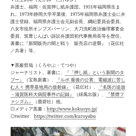
弁護士。福岡・佐賀押し紙弁護団。1951年福岡県生ま
れ。1973年静岡大学卒業後、1975年福岡県弁護士会に弁
護士登録。福岡県弁護士会元副会長、綱紀委員会委員、
八女市役所オンブズパーソン、大刀洗町政治倫理審査会
委員、筑豊じんぱい訴訟弁護団初代事務局長等を歴任。
著書に『新聞販売の闇と戦う 販売店の逆襲』（花伝社
／共著）等。
▼黒薮哲哉（くろやぶ・てつや）
ジャーナリスト。著書に、
『「押し紙」という新聞のタ
ブー』
（宝島新書）、
『ルポ 最後の公害、電磁波に苦し
む人々 携帯基地局の放射線』
（花伝社）、
『名医の追放
－滋賀医科大病院事件の記録』
（緑風出版）、
『禁煙フ
ァシズム』
（鹿砦社）他。
◎メディア黒書：
http://www.kokusyo.jp/
◎twitter
https://twitter.com/kuroyabu