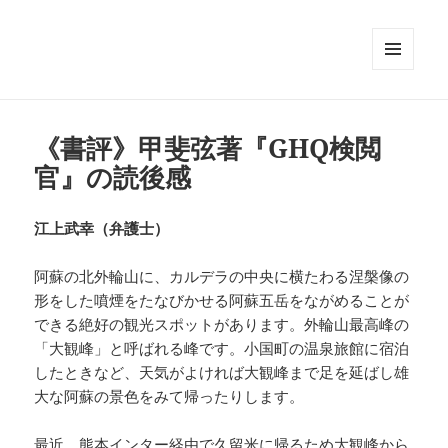
メニュ
ーとウ
ィジェ
ット
《書評》甲斐弦著『GHQ検閲
官』の読後感
江上武幸（弁護士）
阿蘇の北外輪山に、カルデラの中央に横たわる涅槃像の
形をした噴煙をたなびかせる阿蘇五岳をながめることが
できる絶好の観光スポットがあります。外輪山最高峰の
「大観峰」と呼ばれる峰です。小国町の温泉旅館に宿泊
したときなど、天気がよければ大観峰まで足を延ばし雄
大な阿蘇の景色をみて帰ったりします。
最近、熊本インター経由で久留米に帰るため大観峰から