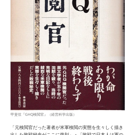
甲斐弦『GHQ検閲官』（経営科学出版）
「元検閲官だった著者が米軍検閲の実態を生々しく描き
出した敗戦秘史がここに復刻」・「敗戦で日本人は軍の