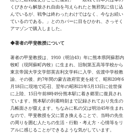
くびきから解放され自由を与えられたと無邪気に信じ込
んでいるが、戦争は終わったわけではなく、今なお続い
ているのである。」とのカバーに目をひかれ、さっそく
アマゾンで購入しました。
◆著者の甲斐教授について
著者の甲斐教授は、1910（明治43）年に熊本県阿蘇郡内
牧町（現阿蘇町内牧）に生まれ、旧制第五高等学校から
東京帝国大学文学部英吉利文学科に入学、佐渡中学校教
諭、その後、約7年間の蒙古政府官吏を経て、昭和20年6
月18日に現地で応召、翌年の昭和21年5月13日に佐世保
に上陸、15日午前8時49分熊本駅に着き郷里に復員され
ています。熊本駅の到着時刻まで記録されており先生の
几帳面さが窺えます。ちなみに私の父は明治45年生まれ
なので、甲斐教授を父に置き換えることで、当時の先生
の周りを囲む人たちの生活・行動・考え方・心情等をリ
アルに感じることができるような気がしています。