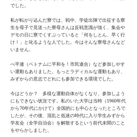
でした。
私が転がり込んだ寮では、戦中、学徒出陣で出征する寮
生を母子で見送った寮母さんは反戦意識が強く、集会や
デモの日に寮でくすぶっていると「何をしとん、早く行
け！」と叱るような人でした。今はそんな寮母さんなど
いません。
べ平連（ベトナムに平和を！市民連合）など参加しやす
い運動もありました。もっとラディカルな運動もあり、
みずからの意志でどれにも参加できる環境でした。
今はどうか？ 多様な運動自体がなくなり、参加しよう
にもできない状況です。私のいた大学は当時（1960年代
から70年代にかけて）全国的にも中心となったところで
したが、その後、混乱と低迷の時代に入り学生みずから
学友会（全学自治会）を解散するという前代未聞のこと
をやらかしました。