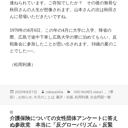
連ねられています。ご存知でしたか？ その後の無骨な
秋田さんの人生が想像されます。山本さんの次は秋田さ
んに登場いただきたいですね。
1970年の8月6日、この年の4月に大学に入学、帰省の
際、広島で途中下車し広島大学の寮に泊めてもらい、反
戦集会に参加したことが思い出されます。18歳の夏のこ
とでした──。
（松岡利康）
投
作
カ
2025年8月1日
rokusaisha
《NO NUKES voice》
,
《季
稿
成
テ
節》
,
お知らせ
,
今月のことば
,
書評・出版
,
松岡利康
,
社会問題一般
日:
者
ゴ
リ
投
ー
前
稿
介護保険についての女性団体アンケートに答え
前
ナ
ぬ参政党 本当に「反グローバリズム・反緊
の