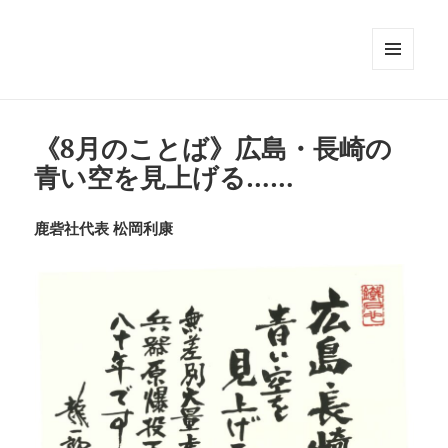
メニュ
ーとウ
ィジェ
ット
《8月のことば》広島・長崎の
青い空を見上げる……
鹿砦社代表 松岡利康