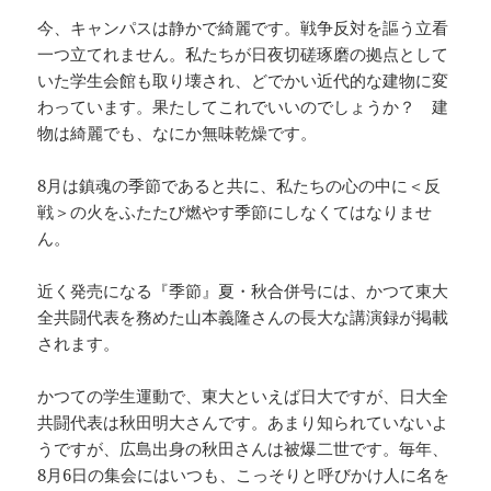
今、キャンパスは静かで綺麗です。戦争反対を謳う立看
一つ立てれません。私たちが日夜切磋琢磨の拠点として
いた学生会館も取り壊され、どでかい近代的な建物に変
わっています。果たしてこれでいいのでしょうか？ 建
物は綺麗でも、なにか無味乾燥です。
8月は鎮魂の季節であると共に、私たちの心の中に＜反
戦＞の火をふたたび燃やす季節にしなくてはなりませ
ん。
近く発売になる『季節』夏・秋合併号には、かつて東大
全共闘代表を務めた山本義隆さんの長大な講演録が掲載
されます。
かつての学生運動で、東大といえば日大ですが、日大全
共闘代表は秋田明大さんです。あまり知られていないよ
うですが、広島出身の秋田さんは被爆二世です。毎年、
8月6日の集会にはいつも、こっそりと呼びかけ人に名を