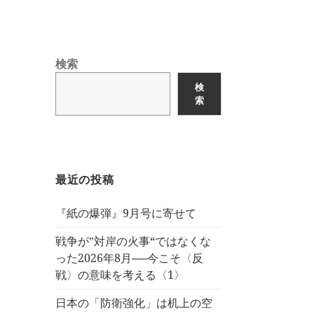
検索
検
索
最近の投稿
『紙の爆弾』9月号に寄せて
戦争が‟対岸の火事“ではなくな
った2026年8月──今こそ〈反
戦〉の意味を考える〈1〉
日本の「防衛強化」は机上の空