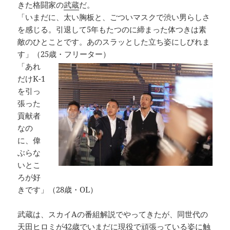
きた格闘家の
武蔵
だ。
「いまだに、太い胸板と、ごついマスクで渋い男らしさ
を感じる。引退して5年もたつのに締まった体つきは素
敵のひとことです。あのスラッとした立ち姿にしびれま
す」（25歳・フリーター）
「あれ
だけK-1
を引っ
張った
貢献者
なの
に、偉
ぶらな
いとこ
ろが好
きです」（28歳・OL）
武蔵は、スカイAの番組解説でやってきたが、同世代の
天田ヒロミ
が42歳でいまだに現役で頑張っている姿に触