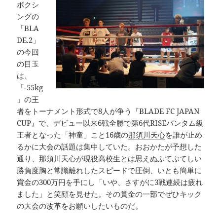
ボクシ
ングの
「BLA
DE.2」
の今回
の目玉
は、
「-55kg
」の王
者をトーナメント形式で8人が争う『BLADE FC JAPAN
CUP』で、デビュー以来6戦全勝で第6代RISEバンタム級
王者となった「神童」こと16歳の
那須川天心
を誰が止め
るかに大会の話題は集中していた。おおかたが予想した
通り、那須川天心が現役高校生とは思えぬふてぶてしい
勝負度胸と常識離れしたスピードで圧倒、いとも簡単に
賞金の300万円を手にし「いや、さすがに3戦連続は疲れ
ました」と笑顔を見せた。その賞金の一部でぜひキック
の大会の改革をお願いしたいものだ。