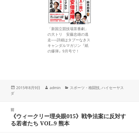
「新国立競技場茶番劇」
の大トリ 安藤忠雄の逃
走──詳細はタブーなきス
キャンダルマガジン『紙
の爆弾』9月号で！
投
作
カ
2015年8月9日
admin
スポーツ・格闘技
,
ハイセーヤス
稿
成
テ
ダ
日:
者
ゴ
リ
投
ー
前
稿
《ウィークリー理央眼015》戦争法案に反対す
前
ナ
る若者たち VOL.9 熊本
の
ビ
投
ゲ
稿: