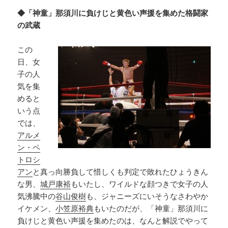
◆「神童」那須川に負けじと黄色い声援を集めた格闘家
の武蔵
この
日、女
子の人
気を集
めると
いう点
では、
アルメ
ン・ペ
トロシ
アン
と真っ向勝負して惜しくも判定で敗れたひょうきん
な男、
城戸康裕
もいたし、ワイルドな顔つきで女子の人
気沸騰中の
谷山俊樹
も、ジャニーズにいそうなさわやか
イケメン、
小笠原裕典
もいたのだが、「神童」那須川に
負けじと黄色い声援を集めたのは、なんと解説でやって