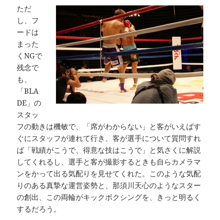
ただ
し、フ
ードは
まった
くNGで
残念で
も、
「BLA
DE」の
スタッ
フの動きは機敏で、「席がわからない」と客がいえばす
ぐにスタッフが連れて行き、客が選手について質問すれ
ば「戦績がこうで、得意な技はこうで」と気さくに解説
してくれるし、選手と客が撮影するときも自らカメラマ
ンをかって出る気配りを見せてくれた。このような気配
りのある真摯な運営姿勢と、那須川天心のようなスター
の創出、この両輪がキックボクシングを、きっと明るく
するだろう。