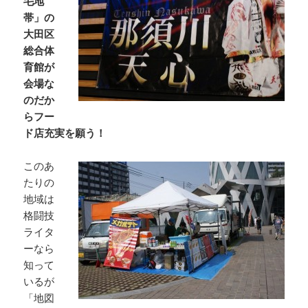
毛地
帯」の
大田区
総合体
育館が
会場な
のだか
らフー
ド店充実を願う！
このあ
たりの
地域は
格闘技
ライタ
ーなら
知って
いるが
「地図