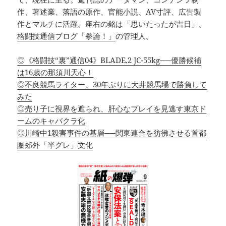
作、著述業、落語の原作、官能小説、AV寸評、広告製
作とマルチに活躍。座右の銘は「思いたったが吉日」。
格闘技通信ブログ「拳論！」
の管理人。
◎《格闘技“裏”通信04》BLADE.2 JC-55kg──優勝候補
は16歳の那須川天心！
◎不良競馬ライター、30年ぶりに大井競馬場で勝負して
みた
◎売り子に視界を遮られ、肝心なプレイを見逃す東京ド
ームのキャバクラ化
◎川崎中1殺害事件の基層──関東連合を彷彿させる首都
圏郊外「半グレ」文化