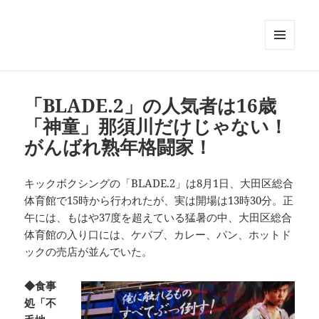
メニュ
ーとウ
ィジェ
ット
「BLADE.2」の人気者は16歳
「神童」那須川だけじゃない！
がんばれ熟年格闘家！
キックボクシングの「BLADE.2」は8月1日、大田区総合
体育館で15時から行われたが、実は開場は13時30分。正
午には、もはや37度を超えている猛暑の中、大田区総合
体育館の入り口には、ケバブ、カレー、パン、ホットド
ックの売店が並んでいた。
◆食事
処「不