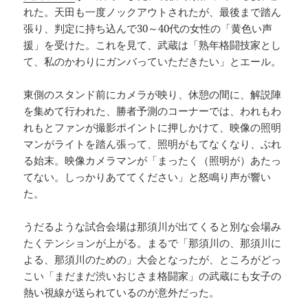
れた。天田も一度ノックアウトされたが、最後まで踏ん
張り、判定に持ち込んで30～40代の女性の「黄色い声
援」を受けた。これを見て、武蔵は「熟年格闘技家とし
て、私のかわりにガンバっていただきたい」とエール。
東側のスタンド前にカメラが映り、休憩の間に、解説陣
を集めて行われた、勝者予測のコーナーでは、われもわ
れもとファンが撮影ポイントに押しかけて、映像の照明
マンがライトを踏ん張って、照明がもてなくなり、ぶれ
る始末。映像カメラマンが「まったく（照明が）あたっ
てない。しっかりあててください」と怒鳴り声が響い
た。
うだるような試合会場は那須川が出てくると別な会場み
たくテンションが上がる。まるで「那須川の、那須川に
よる、那須川のための」大会となったが、ところがどっ
こい「まだまだ渋いおじさま格闘家」の武蔵にも女子の
熱い視線が送られているのが意外だった。