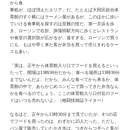
から食
事処が、ほぼ消えたエリア」だ。たとえば大田区総合体
育館のすぐ横にはラーメン屋があるが、このほかに歩い
ていける食事処を探すのは至難の技だ。第一京浜を歩
き、ローソンで右折、JR蒲田駅方向に歩くとレストラン
や食堂の選択肢が広がるが、遠すぎる。ローソンで買う
にも、もはや早く来た客が弁当を買って売りきれるケー
スも多い。
「実は、正午から体育館入り口でフードを買えるといっ
たって、開場は13時30分だから、食べる場所は13時30分
までないんだよ。だから、みんな食べてから来るか、体
育館の中で、あらかじめコンビニで買ってきた弁当なん
かを食べるのでしょう。ここの体育館入り口付近のフー
ドはいつも売れないよ」（格闘技雑誌ライター）
なるほど、正午から13時30分まで見ていたが、4つの店
でフードを買ったのは、わずかに25人だった。ただし、
パン屋で販売していたかき氷は、つぎからつぎへと客が