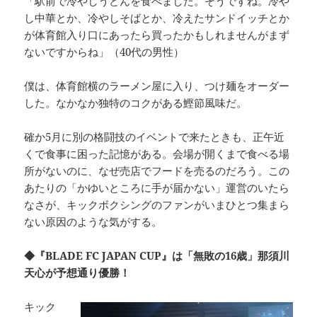
「駅前で冷やしうどんを食べました。そうですね。冷や
し中華とか、冷やしそばとか、冷えたサンドイッチとか
が体育館入り口にあったら買ったかもしれませんがまず
ないですからね」（40代の男性）
僕は、体育館横のラーメン屋に入り、つけ麺をオーダー
した。なかなか独特のコクがある鰹節風味だ。
確か5月に別の格闘技のイベントで来たときも、正午近
くで食事に困った記憶がある。会場が開くまで食べる場
所がないのに、なぜ売店でフードを売るのだろう。この
あたりの「かゆいところに手が届かない」運営のいたら
なさが、キックボクシングのファンがいまひとつ集まら
ない原因のような気がする。
◆『BLADE FC JAPAN CUP』は「無敗の16歳」那須川
天心が予想通り優勝！
キック