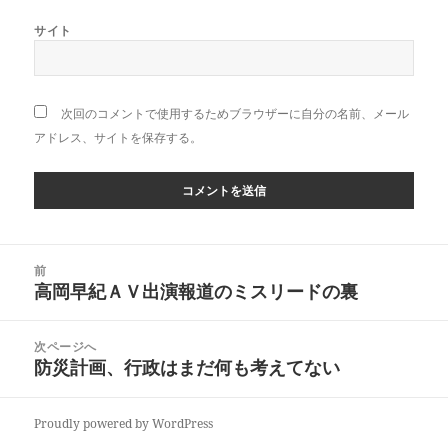
サイト
次回のコメントで使用するためブラウザーに自分の名前、メール
アドレス、サイトを保存する。
投
前
稿
高岡早紀ＡＶ出演報道のミスリードの裏
前
ナ
の
ビ
投
次ページへ
ゲ
稿:
防災計画、行政はまだ何も考えてない
次
ー
の
シ
投
ョ
Proudly powered by WordPress
稿:
ン