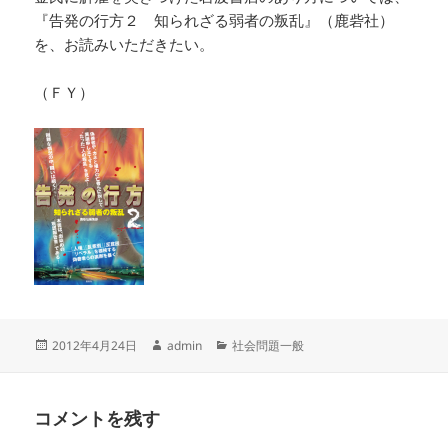
『告発の行方２ 知られざる弱者の叛乱』（鹿砦社）
を、お読みいただきたい。
（ＦＹ）
投
作
カ
2012年4月24日
admin
社会問題一般
稿
成
テ
日:
者
ゴ
リ
コメントを残す
ー