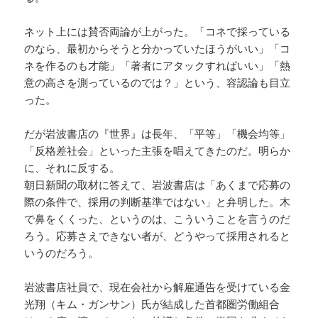
ネット上には賛否両論が上がった。「コネで採っている
のなら、最初からそうと分かっていたほうがいい」「コ
ネを作るのも才能」「著者にアタックすればいい」「熱
意の高さを測っているのでは？」という、容認論も目立
った。
だが岩波書店の『世界』は長年、「平等」「機会均等」
「反格差社会」といった主張を唱えてきたのだ。明らか
に、それに反する。
朝日新聞の取材に答えて、岩波書店は「あくまで応募の
際の条件で、採用の判断基準ではない」と弁明した。木
で鼻をくくった、というのは、こういうことを言うのだ
ろう。応募さえできない者が、どうやって採用されると
いうのだろう。
岩波書店社員で、現在会社から解雇通告を受けている金
光翔（キム・ガンサン）氏が結成した首都圏労働組合