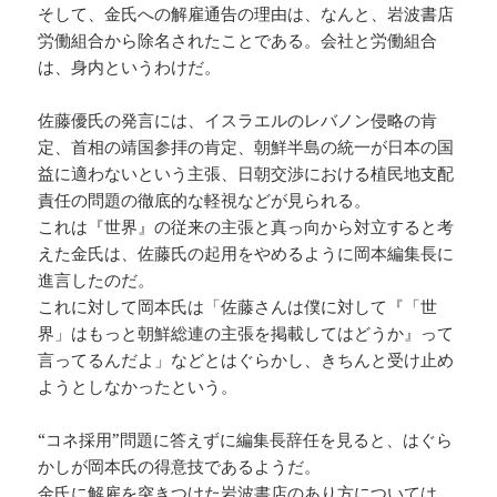
そして、金氏への解雇通告の理由は、なんと、岩波書店
労働組合から除名されたことである。会社と労働組合
は、身内というわけだ。
佐藤優氏の発言には、イスラエルのレバノン侵略の肯
定、首相の靖国参拝の肯定、朝鮮半島の統一が日本の国
益に適わないという主張、日朝交渉における植民地支配
責任の問題の徹底的な軽視などが見られる。
これは『世界』の従来の主張と真っ向から対立すると考
えた金氏は、佐藤氏の起用をやめるように岡本編集長に
進言したのだ。
これに対して岡本氏は「佐藤さんは僕に対して『「世
界」はもっと朝鮮総連の主張を掲載してはどうか』って
言ってるんだよ」などとはぐらかし、きちんと受け止め
ようとしなかったという。
“コネ採用”問題に答えずに編集長辞任を見ると、はぐら
かしが岡本氏の得意技であるようだ。
金氏に解雇を突きつけた岩波書店のあり方については、