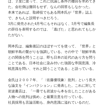
は、２度に渡って、これに抗議し条件の撤回を求めてき
た。会社側は撤回もせず、なんの回答もしなかった。
本来であれば、取締役でもある岡本氏が『世界』誌上
で、きちんと説明すべきだろう。
3月に発売された4月号にもそれはなく、5月号で編集長
の辞任を表明するのでは、「逃げた」と思われてもしか
たがない。
岡本氏は、編集後記のほぼすべてを使って、『世界』と
朝鮮半島の繋がりを強調している。その中で「朝鮮半島
との関係を問うことは、即ち日本の近代のあり方を問う
ことである。日本社会に染み付いた強固な帝国意識、冷
戦意識を問い、それと闘うことである」と語っている。
金氏は２００７年、「〈佐藤優現象〉批判」という長大
な論文を『インパクション』に発表した。これに対して
岩波書店は、「一冊でも岩波から本を出したことがある
人物への批判は慎め」と厳重注意を行っている。
社員採用も言論活動も、身内意識に溢れているのだ。