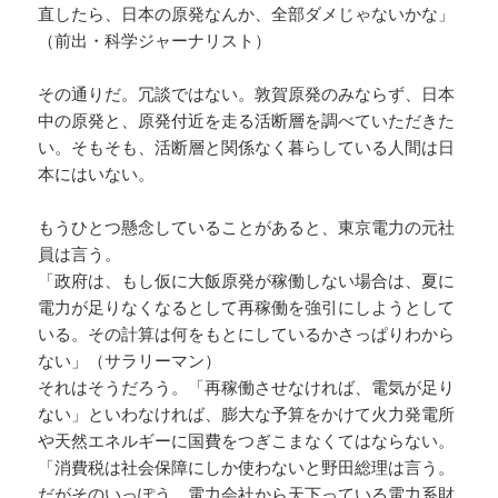
直したら、日本の原発なんか、全部ダメじゃないかな」
（前出・科学ジャーナリスト）
その通りだ。冗談ではない。敦賀原発のみならず、日本
中の原発と、原発付近を走る活断層を調べていただきた
い。そもそも、活断層と関係なく暮らしている人間は日
本にはいない。
もうひとつ懸念していることがあると、東京電力の元社
員は言う。
「政府は、もし仮に大飯原発が稼働しない場合は、夏に
電力が足りなくなるとして再稼働を強引にしようとして
いる。その計算は何をもとにしているかさっぱりわから
ない」（サラリーマン）
それはそうだろう。「再稼働させなければ、電気が足り
ない」といわなければ、膨大な予算をかけて火力発電所
や天然エネルギーに国費をつぎこまなくてはならない。
「消費税は社会保障にしか使わないと野田総理は言う。
だがそのいっぽう、電力会社から天下っている電力系財