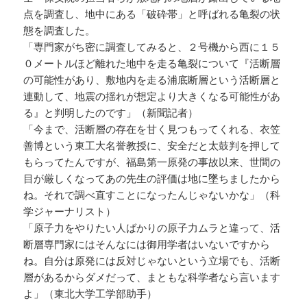
点を調査し、地中にある「破砕帯」と呼ばれる亀裂の状
態を調査した。
「専門家がち密に調査してみると、２号機から西に１５
０メートルほど離れた地中を走る亀裂について『活断層
の可能性があり、敷地内を走る浦底断層という活断層と
連動して、地震の揺れが想定より大きくなる可能性があ
る』と判明したのです」（新聞記者）
「今まで、活断層の存在を甘く見つもってくれる、衣笠
善博という東工大名誉教授に、安全だと太鼓判を押して
もらってたんですが、福島第一原発の事故以来、世間の
目が厳しくなってあの先生の評価は地に墜ちましたから
ね。それで調べ直すことになったんじゃないかな」（科
学ジャーナリスト）
「原子力をやりたい人ばかりの原子力ムラと違って、活
断層専門家にはそんなには御用学者はいないですから
ね。自分は原発には反対じゃないという立場でも、活断
層があるからダメだって、まともな科学者なら言います
よ」（東北大学工学部助手）