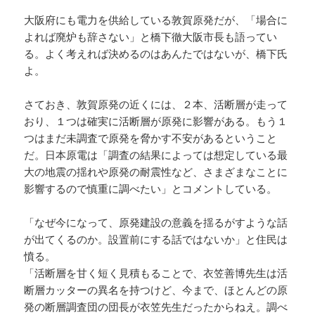
大阪府にも電力を供給している敦賀原発だが、「場合に
よれば廃炉も辞さない」と橋下徹大阪市長も語ってい
る。よく考えれば決めるのはあんたではないが、橋下氏
よ。
さておき、敦賀原発の近くには、２本、活断層が走って
おり、１つは確実に活断層が原発に影響がある。もう１
つはまだ未調査で原発を脅かす不安があるということ
だ。日本原電は「調査の結果によっては想定している最
大の地震の揺れや原発の耐震性など、さまざまなことに
影響するので慎重に調べたい」とコメントしている。
「なぜ今になって、原発建設の意義を揺るがすような話
が出てくるのか。設置前にする話ではないか」と住民は
憤る。
「活断層を甘く短く見積もることで、衣笠善博先生は活
断層カッターの異名を持つけど、今まで、ほとんどの原
発の断層調査団の団長が衣笠先生だったからねえ。調べ