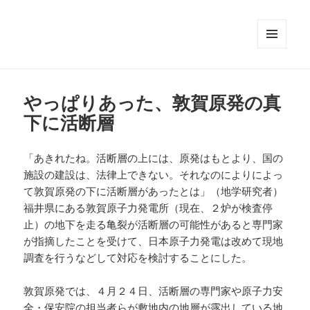
メニュ
ーとウ
ィジェ
ット
やっぱりあった、敦賀原発の真
下に活断層
「あきれたね。活断層の上には、原発はもとより、国の
施設の建設は、法律上できない。それなのによりによっ
て敦賀原発の下に活断層があったとは」（地学研究者）
福井県にある敦賀原子力発電所（現在、２炉が検査停
止）の地下を走る亀裂が活断層の可能性があると専門家
が指摘したことを受けて、日本原子力発電は改めて現地
調査を行うなどして対応を検討することにした。
敦賀原発では、４月２４日、活断層の専門家や原子力安
全・保安院の担当者らが敷地内の地層が露出している地