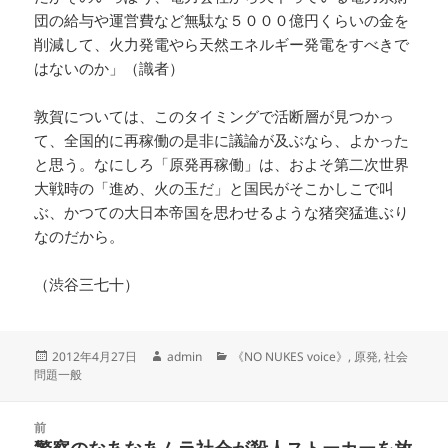
団の給与や運営費など無駄な５０００億円くらいの金を
削減して、火力発電やら天然エネルギー発電をすべきで
はないのか」（識者）
敦賀については、このタイミングで活断層が見つかっ
て、全国的に再稼働の是非に議論が及ぶなら、よかった
と思う。なにしろ「原発再稼働」は、およそ第二次世界
大戦時の「進め、火の玉だ」と国民がそこかしこで叫
ぶ、かつての大日本帝国を思わせるような猪突猛進ぶり
なのだから。
（渋谷三七十）
投
作
カ
2012年4月27日
admin
《NO NUKES voice》
,
原発
,
社会
稿
成
テ
問題一般
日:
者
ゴ
リ
投
ー
前
稿