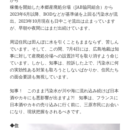
から
稼働を開始した本郷産廃処分場（JAB協同組合）から
2023年6月以降、BODなどが基準値を上回る汚染水が流
出。2023年10月現在も日中こそ流出は止まっています
が、早朝や夜間にはまだ出続けています。
周辺住民は田んぼに水を引くこともままならず、苦しん
でいます。そして、この間、7月4日には、広島地裁は知
事に対して産廃処分場への設置許可を取り消すよう命じ
ています。しかし、知事は、控訴した上で、汚染水に何
の実効性ある対策も取ろうとしないばかりか、住民たち
の面会要請も無視しています。
知事！ このまま汚染水が川や海に流れ込み続けば日本
酒やカキにも悪影響が出ますよ?! 知事は、フランスに
日本酒やカキの売り込みに行く前に、三原市民にお会い
になり、現状把握をされるべきです。
◆住