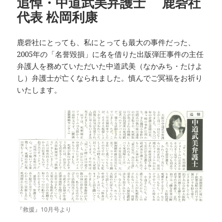
追悼・中道武美弁護士 鹿砦社
代表 松岡利康
鹿砦社にとっても、私にとっても最大の事件だった、
2005年の「名誉毀損」に名を借りた出版弾圧事件の主任
弁護人を務めていただいた中道武美（なかみち・たけよ
し）弁護士が亡くなられました。慎んでご冥福をお祈り
いたします。
『救援』10月号より