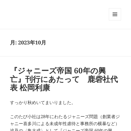
メニュ
ーとウ
ィジェ
ット
月:
2023年10月
『ジャニーズ帝国 60年の興
亡』刊行にあたって 鹿砦社代
表 松岡利康
すっかり秋めいてまいりました。
このたび小社は28年にわたるジャニーズ問題（創業者ジ
ャニー喜多川による未成年性虐待と事務所の横暴など）
追及の〈集大成〉として『ジャニーズ帝国 60年の興