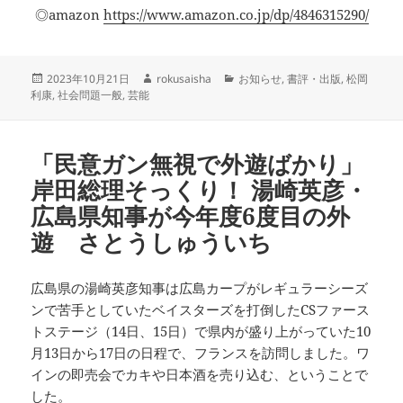
◎amazon
https://www.amazon.co.jp/dp/4846315290/
投
作
カ
2023年10月21日
rokusaisha
お知らせ
,
書評・出版
,
松岡
稿
成
テ
利康
,
社会問題一般
,
芸能
日:
者
ゴ
リ
ー
「民意ガン無視で外遊ばかり」
岸田総理そっくり！ 湯崎英彦・
広島県知事が今年度6度目の外
遊 さとうしゅういち
広島県の湯崎英彦知事は広島カープがレギュラーシーズ
ンで苦手としていたベイスターズを打倒したCSファース
トステージ（14日、15日）で県内が盛り上がっていた10
月13日から17日の日程で、フランスを訪問しました。ワ
インの即売会でカキや日本酒を売り込む、ということで
した。