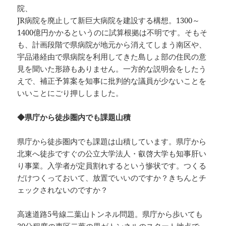
院、
JR病院を廃止して新巨大病院を建設する構想。1300～
1400億円かかるというのに試算根拠は不明です。そもそ
も、計画段階で県病院が地元から消えてしまう南区や、
宇品港経由で県病院を利用してきた島しょ部の住民の意
見を聞いた形跡もありません。一方的な説明会をしたう
えで、補正予算案を知事に批判的な議員が少ないことを
いいことにごり押ししました。
◆県庁から徒歩圏内でも課題山積
県庁から徒歩圏内でも課題は山積しています。県庁から
北東へ徒歩ですぐの公立大学法人・叡啓大学も知事肝い
り事業。入学者が定員割れするという惨状です。つくる
だけつくっておいて、放置でいいのですか？きちんとチ
ェックされないのですか？
高速道路5号線二葉山トンネル問題。県庁から歩いても