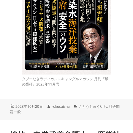
タブーなきラディカルスキャンダルマガジン 月刊『紙
の爆弾』2023年11月号
投
作
カ
2023年10月20日
rokusaisha
さとうしゅういち
,
社会問
稿
成
テ
題一般
日:
者
ゴ
リ
ー