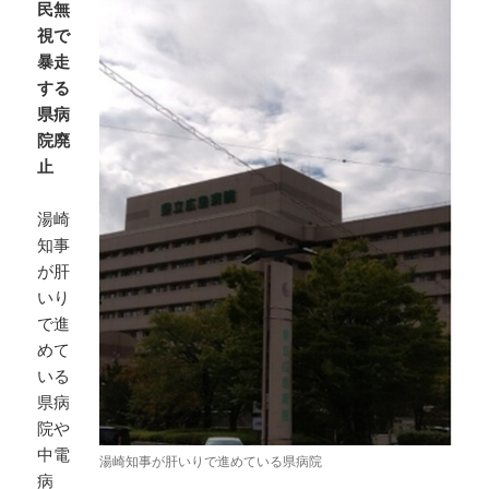
民無
視で
暴走
する
県病
院廃
止
湯崎
知事
が肝
いり
で進
めて
いる
県病
院や
中電
湯崎知事が肝いりで進めている県病院
病