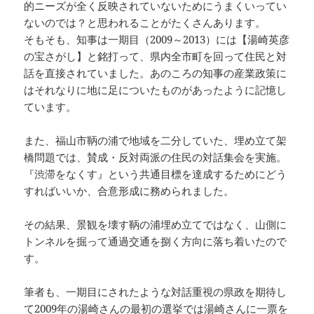
的ニーズが全く反映されていないためにうまくいってい
ないのでは？と思われることがたくさんあります。
そもそも、知事は一期目（2009～2013）には【湯崎英彦
の宝さがし】と銘打って、県内全市町を回って住民と対
話を直接されていました。あのころの知事の産業政策に
はそれなりに地に足についたものがあったように記憶し
ています。
また、福山市鞆の浦で地域を二分していた、埋め立て架
橋問題では、賛成・反対両派の住民の対話集会を実施。
『渋滞をなくす』という共通目標を達成するためにどう
すればいいか、合意形成に務められました。
その結果、景観を壊す鞆の浦埋め立てではなく、山側に
トンネルを掘って通過交通を捌く方向に落ち着いたので
す。
筆者も、一期目にされたような対話重視の県政を期待し
て2009年の湯崎さんの最初の選挙では湯崎さんに一票を