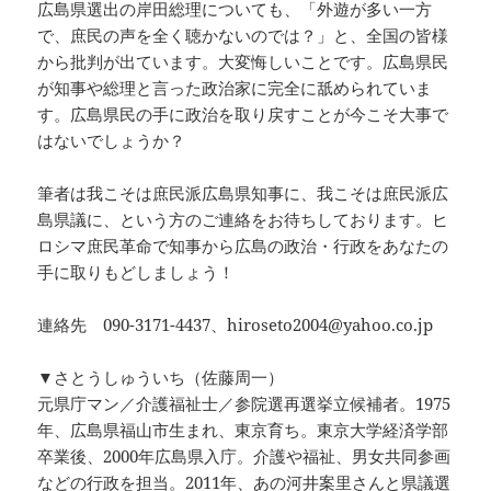
広島県選出の岸田総理についても、「外遊が多い一方
で、庶民の声を全く聴かないのでは？」と、全国の皆様
から批判が出ています。大変悔しいことです。広島県民
が知事や総理と言った政治家に完全に舐められていま
す。広島県民の手に政治を取り戻すことが今こそ大事で
はないでしょうか？
筆者は我こそは庶民派広島県知事に、我こそは庶民派広
島県議に、という方のご連絡をお待ちしております。ヒ
ロシマ庶民革命で知事から広島の政治・行政をあなたの
手に取りもどしましょう！
連絡先 090-3171-4437、hiroseto2004@yahoo.co.jp
▼さとうしゅういち（佐藤周一）
元県庁マン／介護福祉士／参院選再選挙立候補者。1975
年、広島県福山市生まれ、東京育ち。東京大学経済学部
卒業後、2000年広島県入庁。介護や福祉、男女共同参画
などの行政を担当。2011年、あの河井案里さんと県議選