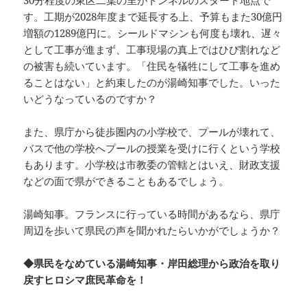
30分程度の東区二葉の里がトンネルのスタート地点で
す。工期が2028年度まで延長する上、予算もまた30億円
増額の1289億円に。シールドマシンも何度も壊れ、遅々
として工事が進まず、工事現場の真上ではひび割れなど
の被害も続いています。「住民を犠牲にして工事を進め
ることはない」と約束したのが湯崎知事でした。いった
いどうなっているのですか？
また、県庁から徒歩圏内の小学校で、プールが壊れて、
バスで他の学校へプールの授業を受けに行くという学校
もあります。小学校は市教委の管轄とはいえ、財政支援
などの面で県ができることもあるでしょう。
湯崎知事。フランスに行っている時間があるなら、県庁
周辺を歩いて県民の声を聞かれたらいかがでしょうか？
◆県民をなめている湯崎知事・岸田総理から政治を取り
戻すヒロシマ庶民革命を！