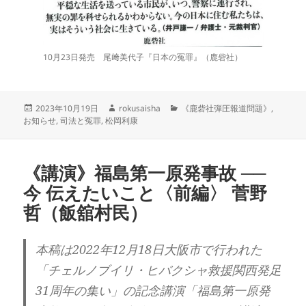
10月23日発売 尾﨑美代子『日本の冤罪』（鹿砦社）
投
作
カ
2023年10月19日
rokusaisha
《鹿砦社弾圧報道問題》
,
稿
成
テ
お知らせ
,
司法と冤罪
,
松岡利康
日:
者
ゴ
リ
ー
《講演》福島第一原発事故 ──
今 伝えたいこと〈前編〉 菅野
哲（飯舘村民）
本稿は2022年12月18日大阪市で行われた
「チェルノブイリ・ヒバクシャ救援関西発足
31周年の集い」の記念講演「福島第一原発