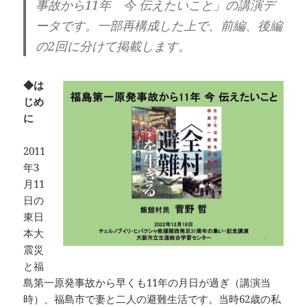
事故から11年 今 伝えたいこと」の講演デ
ータです。一部再構成した上で、前編、後編
の2回に分けて掲載します。
◆は
じめ
に
2011
年3
月11
日の
東日
本大
震災
と福
島第一原発事故から早くも11年の月日が過ぎ（講演当
時）、福島市で妻と二人の避難生活です。当時62歳の私