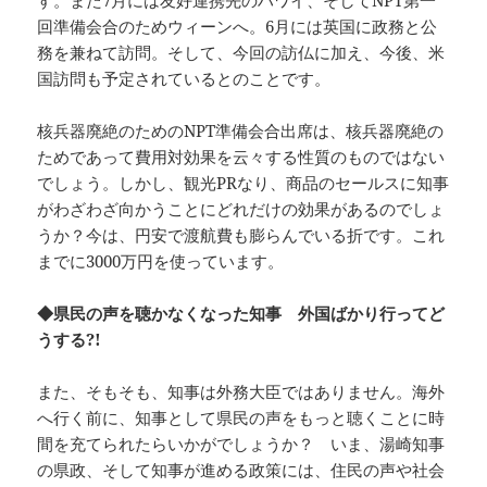
す。また7月には友好連携先のハワイ、そしてNPT第一
回準備会合のためウィーンへ。6月には英国に政務と公
務を兼ねて訪問。そして、今回の訪仏に加え、今後、米
国訪問も予定されているとのことです。
核兵器廃絶のためのNPT準備会合出席は、核兵器廃絶の
ためであって費用対効果を云々する性質のものではない
でしょう。しかし、観光PRなり、商品のセールスに知事
がわざわざ向かうことにどれだけの効果があるのでしょ
うか？今は、円安で渡航費も膨らんでいる折です。これ
までに3000万円を使っています。
◆県民の声を聴かなくなった知事 外国ばかり行ってど
うする?!
また、そもそも、知事は外務大臣ではありません。海外
へ行く前に、知事として県民の声をもっと聴くことに時
間を充てられたらいかがでしょうか？ いま、湯崎知事
の県政、そして知事が進める政策には、住民の声や社会