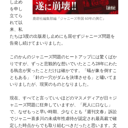
し止め
を申し
立てら
鹿砦社編集部編『ジャニーズ帝国 60年の興亡』
れて以
来、私
たちは3度の出版差し止めにも屈せずジャニーズ問題を
告発し続けてまいりました。
このかんのジャニーズ問題のヒートアップには驚くばか
りですが、ずっと悲観的な想いでいたところ28年にわた
る執念が実ったことだけは確かです。「蟻が象を倒すこ
ともある」「針の一穴がダムを決壊させる」と嘯いてま
いりましたが、現実のものとなりました。
現在、すべてと言っていいほどのマスメディアが日々ジ
ャニーズ問題に狂奔していますが、「死人に口なし」
で、なぜもっと早い時期、少なくとも『週刊文春』訴訟
でジャニー喜多川の未成年性虐待が認定され最高裁で確
定した時点からでも取り組むべきだったと思います。文