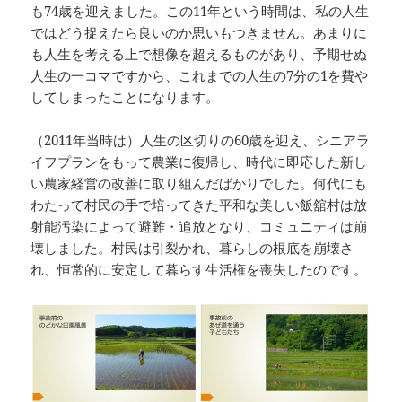
も74歳を迎えました。この11年という時間は、私の人生
ではどう捉えたら良いのか思いもつきません。あまりに
も人生を考える上で想像を超えるものがあり、予期せぬ
人生の一コマですから、これまでの人生の7分の1を費や
してしまったことになります。
（2011年当時は）人生の区切りの60歳を迎え、シニアラ
イフプランをもって農業に復帰し、時代に即応した新し
い農家経営の改善に取り組んだばかりでした。何代にも
わたって村民の手で培ってきた平和な美しい飯舘村は放
射能汚染によって避難・追放となり、コミュニティは崩
壊しました。村民は引裂かれ、暮らしの根底を崩壊さ
れ、恒常的に安定して暮らす生活権を喪失したのです。