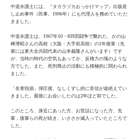
中道弁護士には、『タカラヅカおっかけマップ』出版差
し止め事件（民事。1996年）にも代理人を務めていただ
きました。
中道弁護士は、1967年10・8羽田闘争で斃れた、かの山
﨑博昭さんの高校（大阪・大手前高校）の1年後輩（先
輩には東大全共闘代表の山本義隆さんがいます）です
が、当時の時代の空気もあってか、反権力の塊のような
方でした。また、死刑廃止の活動にも積極的に関わられ
ました。
「名誉毀損」弾圧後、なしくずし的に音信が途絶えてい
きました。最後にお会いしたのは2年ほど前でした。
このところ、身近にあった方、お世話になった方、先
輩，後輩らの死が続き、いささか滅入っていたところで
した。