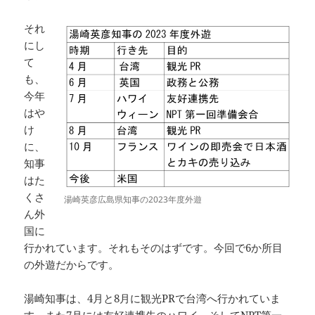
それ
にし
て
も、
今年
はや
け
に、
知事
はた
くさ
湯崎英彦広島県知事の2023年度外遊
ん外
国に
行かれています。それもそのはずです。今回で6か所目
の外遊だからです。
湯崎知事は、4月と8月に観光PRで台湾へ行かれていま