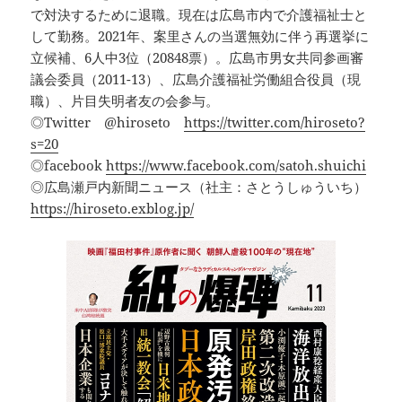
で対決するために退職。現在は広島市内で介護福祉士と
して勤務。2021年、案里さんの当選無効に伴う再選挙に
立候補、6人中3位（20848票）。広島市男女共同参画審
議会委員（2011-13）、広島介護福祉労働組合役員（現
職）、片目失明者友の会参与。
◎Twitter @hiroseto
https://twitter.com/hiroseto?
s=20
◎facebook
https://www.facebook.com/satoh.shuichi
◎広島瀬戸内新聞ニュース（社主：さとうしゅういち）
https://hiroseto.exblog.jp/