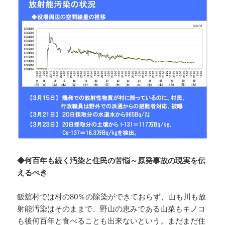
◆何百年も続く汚染と住民の苦悩～原発事故の現実を伝
えるべき
飯舘村では村の80％の除染ができておらず、山も川も放
射能汚染はそのままで、野山の恵みである山菜もキノコ
も後何百年と食べることも出来ないという。まだまだ住