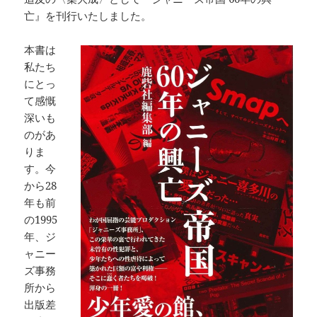
亡』を刊行いたしました。
本書は
私たち
にとっ
て感慨
深いも
のがあ
りま
す。今
から28
年も前
の1995
年、ジ
ャニー
ズ事務
所から
出版差