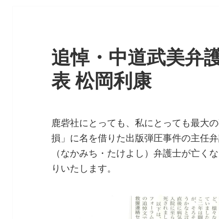
追悼・中道武美弁
表 松岡利康
鹿砦社にとっても、私にとっても最大の
損」に名を借りた出版弾圧事件の主任弁
（なかみち・たけよし）弁護士が亡くな
りいたします。