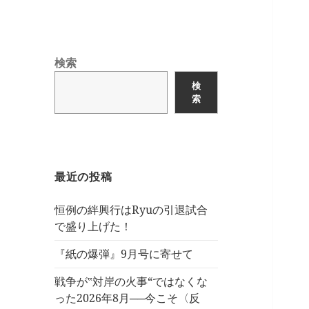
検索
検
索
最近の投稿
恒例の絆興行はRyuの引退試合
で盛り上げた！
『紙の爆弾』9月号に寄せて
戦争が‟対岸の火事“ではなくな
った2026年8月──今こそ〈反