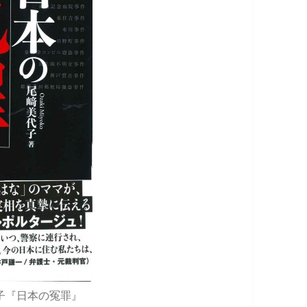
代子『日本の冤罪』