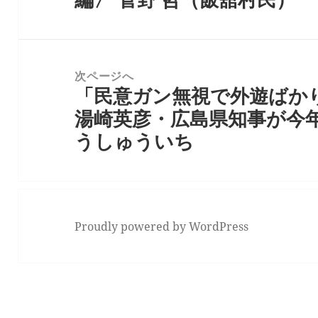
ゲ
投
ー
稿:
シ
次ページへ
ョ
「民意ガン無視で外遊ばか
次
ン
湯崎英彦・広島県知事が今
の
うしゅういち
投
稿:
Proudly powered by WordPress