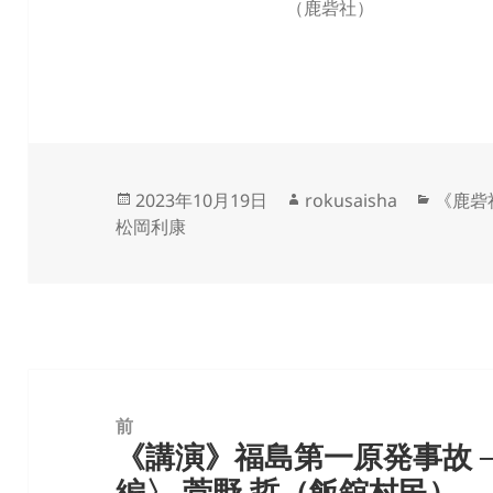
（鹿砦社）
投
作
カ
2023年10月19日
rokusaisha
《鹿砦
稿
成
テ
松岡利康
日:
者
ゴ
リ
ー
投
稿
前
《講演》福島第一原発事故 ─
ナ
前
編〉 菅野 哲（飯舘村民）
ビ
の