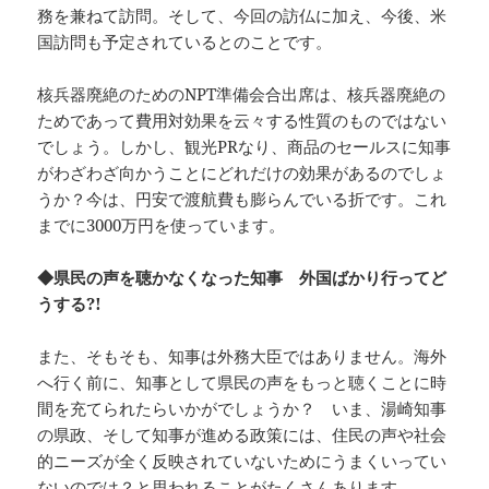
務を兼ねて訪問。そして、今回の訪仏に加え、今後、米
国訪問も予定されているとのことです。
核兵器廃絶のためのNPT準備会合出席は、核兵器廃絶の
ためであって費用対効果を云々する性質のものではない
でしょう。しかし、観光PRなり、商品のセールスに知事
がわざわざ向かうことにどれだけの効果があるのでしょ
うか？今は、円安で渡航費も膨らんでいる折です。これ
までに3000万円を使っています。
◆県民の声を聴かなくなった知事 外国ばかり行ってど
うする?!
また、そもそも、知事は外務大臣ではありません。海外
へ行く前に、知事として県民の声をもっと聴くことに時
間を充てられたらいかがでしょうか？ いま、湯崎知事
の県政、そして知事が進める政策には、住民の声や社会
的ニーズが全く反映されていないためにうまくいってい
ないのでは？と思われることがたくさんあります。