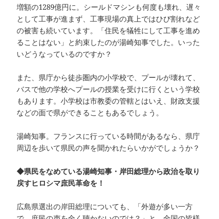
増額の1289億円に。シールドマシンも何度も壊れ、遅々
として工事が進まず、工事現場の真上ではひび割れなど
の被害も続いています。「住民を犠牲にして工事を進め
ることはない」と約束したのが湯崎知事でした。いった
いどうなっているのですか？
また、県庁から徒歩圏内の小学校で、プールが壊れて、
バスで他の学校へプールの授業を受けに行くという学校
もあります。小学校は市教委の管轄とはいえ、財政支援
などの面で県ができることもあるでしょう。
湯崎知事。フランスに行っている時間があるなら、県庁
周辺を歩いて県民の声を聞かれたらいかがでしょうか？
◆県民をなめている湯崎知事・岸田総理から政治を取り
戻すヒロシマ庶民革命を！
広島県選出の岸田総理についても、「外遊が多い一方
で、庶民の声を全く聴かないのでは？」と、全国の皆様