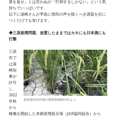
票を返せ』とは言わぬが『打倒するしかない』という気
持ちでいっぱいです。
以下に湯崎さんが早急に県民の声を聴くべき課題を目に
つくだけでも挙げます。
◆三原産廃問題、放置したままではカキにも日本酒にも
打撃
三原
市で
は湯
崎知
事が
許可
し、
2022
原告団共同代表の岡田和樹様SNSより
年秋
から
稼働を開始した本郷産廃処分場（JAB協同組合）から