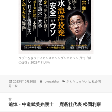
タブーなきラディカルスキャンダルマガジン 月刊『紙
の爆弾』2023年11月号
投
作
カ
2023年10月20日
rokusaisha
さとうしゅういち
,
社会問
稿
成
テ
題一般
日:
者
ゴ
リ
投
ー
前
稿
追悼・中道武美弁護士 鹿砦社代表 松岡利康
前
ナ
の