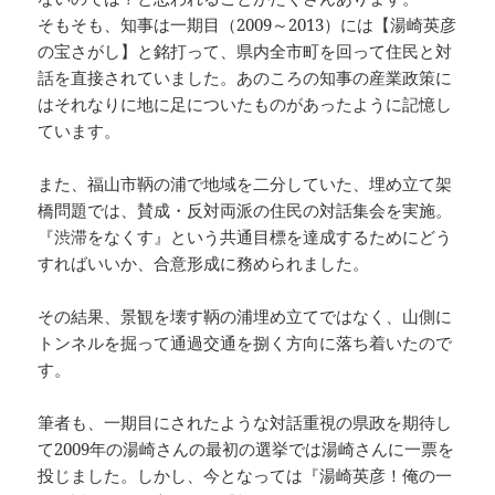
そもそも、知事は一期目（2009～2013）には【湯崎英彦
の宝さがし】と銘打って、県内全市町を回って住民と対
話を直接されていました。あのころの知事の産業政策に
はそれなりに地に足についたものがあったように記憶し
ています。
また、福山市鞆の浦で地域を二分していた、埋め立て架
橋問題では、賛成・反対両派の住民の対話集会を実施。
『渋滞をなくす』という共通目標を達成するためにどう
すればいいか、合意形成に務められました。
その結果、景観を壊す鞆の浦埋め立てではなく、山側に
トンネルを掘って通過交通を捌く方向に落ち着いたので
す。
筆者も、一期目にされたような対話重視の県政を期待し
て2009年の湯崎さんの最初の選挙では湯崎さんに一票を
投じました。しかし、今となっては『湯崎英彦！俺の一