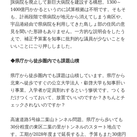
JR病院を廃止して新巨大病院を建設する構想。1300～
1400億円かかるというのに試算根拠は不明です。そもそ
も、計画段階で県病院が地元から消えてしまう南区や、
宇品港経由で県病院を利用してきた島しょ部の住民の意
見を聞いた形跡もありません。一方的な説明会をしたう
えで、補正予算案を知事に批判的な議員が少ないことを
いいことにごり押ししました。
◆県庁から徒歩圏内でも課題山積
県庁から徒歩圏内でも課題は山積しています。県庁から
北東へ徒歩ですぐの公立大学法人・叡啓大学も知事肝い
り事業。入学者が定員割れするという惨状です。つくる
だけつくっておいて、放置でいいのですか？きちんとチ
ェックされないのですか？
高速道路5号線二葉山トンネル問題。県庁から歩いても
30分程度の東区二葉の里がトンネルのスタート地点で
す。工期が2028年度まで延長する上、予算もまた30億円