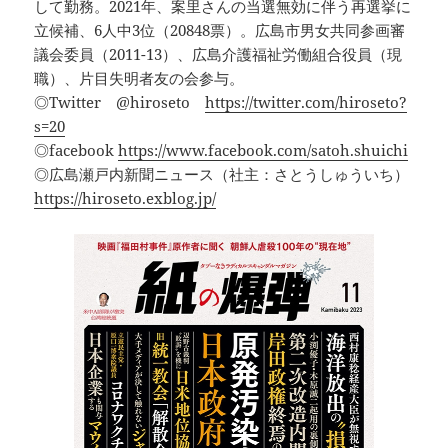
して勤務。2021年、案里さんの当選無効に伴う再選挙に
立候補、6人中3位（20848票）。広島市男女共同参画審
議会委員（2011-13）、広島介護福祉労働組合役員（現
職）、片目失明者友の会参与。
◎Twitter @hiroseto
https://twitter.com/hiroseto?
s=20
◎facebook
https://www.facebook.com/satoh.shuichi
◎広島瀬戸内新聞ニュース（社主：さとうしゅういち）
https://hiroseto.exblog.jp/