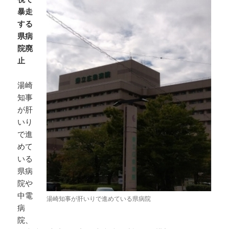
暴走
する
県病
院廃
止
湯崎
知事
が肝
いり
で進
めて
いる
県病
院や
中電
湯崎知事が肝いりで進めている県病院
病
院、