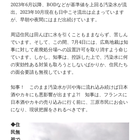
2023年6月以降、BODなどが基準値を上回る汚染水が流
出。2023年10月現在も日中こそ流出は止まっています
が、早朝や夜間にはまだ出続けています。
周辺住民は田んぼに水を引くこともままならず、苦しん
でいます。そして、この間、7月4日には、広島地裁は知
事に対して産廃処分場への設置許可を取り消すよう命じ
ています。しかし、知事は、控訴した上で、汚染水に何
の実効性ある対策も取ろうとしないばかりか、住民たち
の面会要請も無視しています。
知事！ このまま汚染水が川や海に流れ込み続けば日本
酒やカキにも悪影響が出ますよ?! 知事は、フランスに
日本酒やカキの売り込みに行く前に、三原市民にお会い
になり、現状把握をされるべきです。
◆住
民無
視で