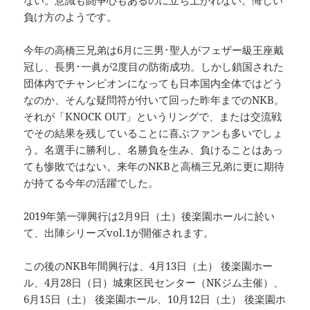
負け方のようです。
今年の高橋三兄弟は6月に三男･聖人がフェザー級王座戴
冠し、長男･一眞が2度目の防衛成功。しかし鎖国された
団体内でチャンピオンになっても日本国内全体ではどう
なのか、そんな疑問符が付いて回った昨年までのNKB。
それが「KNOCK OUT」というリングで、または交流戦
でその結果を残していることに喜ぶファンも多いでしょ
う。名選手に勝利し、名勝負を生み、負けることはあっ
ても惨敗ではない。来年のNKBと高橋三兄弟に更に期待
が持てる今年の活躍でした。
2019年第一弾興行は2月9日（土）後楽園ホールに於い
て、出陣シリーズvol.1が開催されます。
この後のNKB年間興行は、4月13日（土） 後楽園ホー
ル、4月28日（日）城東区民センター（NKジム主催）、
6月15日（土） 後楽園ホール、10月12日（土） 後楽園ホ