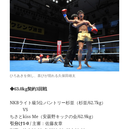
ひろあきを倒し、喜びが現れる久保田雄太
◆63.0kg契約3回戦
NKBライト級5位.パントリー杉並（杉並/62.7kg）
VS
ちさとkiss Me（安曇野キックの会/62.9kg）
引分け1-0
/ 主審：佐藤友章