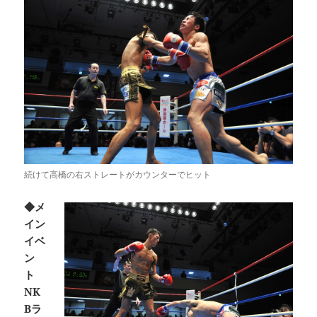
続けて高橋の右ストレートがカウンターでヒット
◆メ
イン
イベ
ン
ト
NK
Bラ