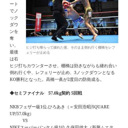
ート
でノ
ック
ダウ
ンを
奪
い、
ヒジ打ち喰らって縺れた後、そのまま倒れ行く棚橋をレフ
最後
ェリーが止める
は右
ヒジ打ちカウンターさせ、棚橋は効きながらも縺れ合い
倒れ行く中、レフェリーが止め、3ノックダウンとなる
KO勝利となった。高橋一眞が2度目の防衛成る。
◆セミファイナル 57.0kg契約 5回戦
NKBフェザー級1位.ひろあき（＝安田浩昭/SQUARE
UP/57.0kg）
VS
NJKFスーパーバンタム級1位.久保田雄太（新興ムエタ