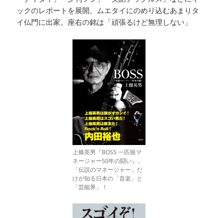
ックのレポートを展開。ムエタイにのめり込むあまりタ
イ仏門に出家。座右の銘は「頑張るけど無理しない」
上條英男『BOSS 一匹狼マ
ネージャー50年の闘い』。
「伝説のマネージャー」だ
けが知る日本の「音楽」と
「芸能界」！