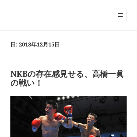
メニュ
ーとウ
ィジェ
ット
日:
2018年12月15日
NKBの存在感見せる、高橋一眞
の戦い！