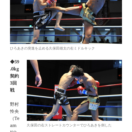
ひろあきの突進を止める久保田雄太の右ミドルキック
◆59
.0kg
契約
3回
戦
野村
怜央
（Te
am
久保田の右ストレートカウンターでひろあきを倒した