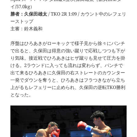
イ/57.0kg）
勝者：久保田雄太
/ TKO 2R 1:09 / カウント中のレフェリ
ーストップ
主審：鈴木義和
序盤はひろあきがローキックで様子見から徐々にパンチ
で出ると、久保田は得意の強い蹴りで応戦しつつも下が
り気味。接近戦でひろあきはヒザ蹴りも見せて圧力を掛
ける。2ラウンドに入っても流れは変わらず、パンチで
出て来るひろあきに久保田の右ストレートのカウンター
一発でダウンを奪うと、ひろあきはフラつきながら立ち
上がるもレフェリーに止められ、久保田の逆転TKO勝利
となった。