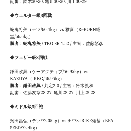
副審：鈴木30-30. 亀川30-30. 川上30-29
◆ウェルター級3回戦
蛇鬼将矢（テツ/66.4kg）vs 雅喜（ReBORN経
堂/66.6kg）
勝者：蛇鬼将矢
/ TKO 3R 1:52 / 主審：佐藤彰彦
◆フェザー級3回戦
鎌田政興（ケーアクティブ/56.95kg）vs
KAZUYA（JKKG/56.95kg）
勝者：鎌田政興
/ 判定2-0 / 主審：鈴木義和
副審：佐藤友章28-27. 亀川28-27. 川上28-28
◆ミドル級3回戦
剱田昌弘（テツ/72.05kg）vs 田中STRIKE雄基（BFA-
SEED/72.4kg）