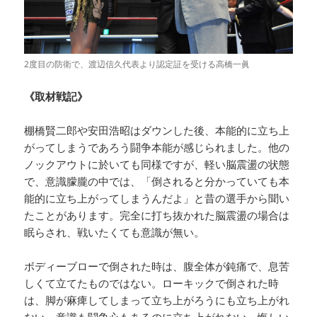
2度目の防衛で、渡辺信久代表より認定証を受ける高橋一眞
《取材戦記》
棚橋賢二郎や安田浩昭はダウンした後、本能的に立ち上
がってしまうであろう闘争本能が感じられました。他の
ノックアウトに於いても同様ですが、軽い脳震盪の状態
で、意識朦朧の中では、「倒されると分かっていても本
能的に立ち上がってしまうんだよ」と昔の選手から聞い
たことがあります。完全に打ち抜かれた脳震盪の場合は
眠らされ、戦いたくても意識が無い。
ボディーブローで倒された時は、腹全体が鈍痛で、息苦
しくて立てたものではない。ローキックで倒された時
は、脚が麻痺してしまって立ち上がろうにも立ち上がれ
ない。意識も闘争心もあるのに立ち上がれない。悔しい