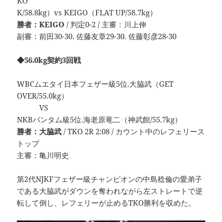
KO
K/58.8kg）vs KEIGO（FLAT UP/58.7kg）
勝者：KEIGO
/ 判定0-2 / 主審：川上伸
副審：前田30-30. 佐藤友章29-30. 佐藤彰彦28-30
◆56.0kg契約3回戦
WBCムエタイ日本フェザー級5位.大脇武（GET
OVER/55.0kg）
VS
NKBバンタム級5位.海老原竜二（神武館/55.7kg）
勝者：大脇武
/ TKO 2R 2:08 / カウント中のレフェリース
トップ
主審：亀川明史
第2代NJKFフェザー級チャンピオンの中島稔倫の愛弟子
である大脇武がダウンを奪われながら左ストレートで逆
転して倒し、レフェリーが止めるTKO勝利を収めた。