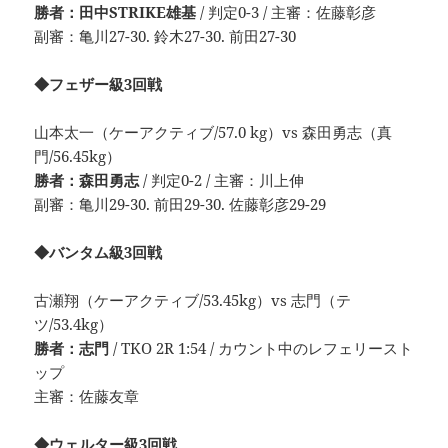
勝者：田中STRIKE雄基
/ 判定0-3 / 主審：佐藤彰彦
副審：亀川27-30. 鈴木27-30. 前田27-30
◆フェザー級3回戦
山本太一（ケーアクティブ/57.0 kg）vs 森田勇志（真
門/56.45kg）
勝者：森田勇志
/ 判定0-2 / 主審：川上伸
副審：亀川29-30. 前田29-30. 佐藤彰彦29-29
◆バンタム級3回戦
古瀬翔（ケーアクティブ/53.45kg）vs 志門（テ
ツ/53.4kg）
勝者：志門
/ TKO 2R 1:54 / カウント中のレフェリースト
ップ
主審：佐藤友章
◆ウェルター級3回戦