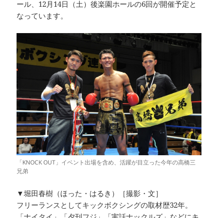
ール、12月14日（土）後楽園ホールの6回が開催予定と
なっています。
「KNOCK OUT」イベント出場を含め、活躍が目立った今年の高橋三
兄弟
▼堀田春樹（ほった・はるき）［撮影・文］
フリーランスとしてキックボクシングの取材歴32年。
「ナイタイ」「夕刊フジ」「実話ナックルズ」などにキ