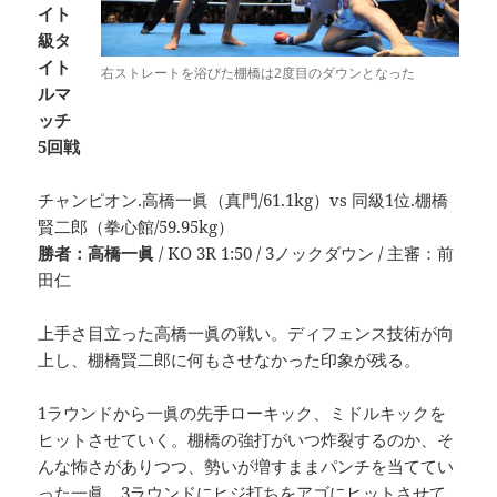
イト
級タ
イト
右ストレートを浴びた棚橋は2度目のダウンとなった
ルマ
ッチ
5回戦
チャンピオン.高橋一眞（真門/61.1kg）vs 同級1位.棚橋
賢二郎（拳心館/59.95kg）
勝者：高橋一眞
/ KO 3R 1:50 / 3ノックダウン / 主審：前
田仁
上手さ目立った高橋一眞の戦い。ディフェンス技術が向
上し、棚橋賢二郎に何もさせなかった印象が残る。
1ラウンドから一眞の先手ローキック、ミドルキックを
ヒットさせていく。棚橋の強打がいつ炸裂するのか、そ
んな怖さがありつつ、勢いが増すままパンチを当ててい
った一眞。3ラウンドにヒジ打ちをアゴにヒットさせて