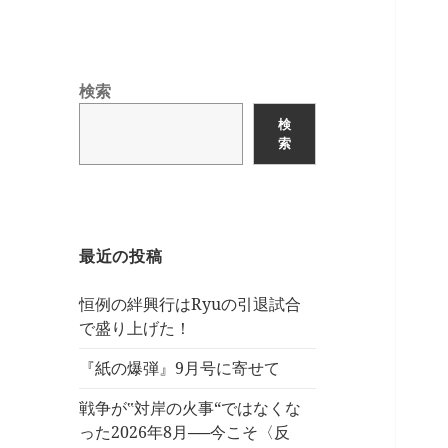
検索
検
索
最近の投稿
恒例の絆興行はRyuの引退試合
で盛り上げた！
『紙の爆弾』9月号に寄せて
戦争が‟対岸の火事“ではなくな
った2026年8月──今こそ〈反