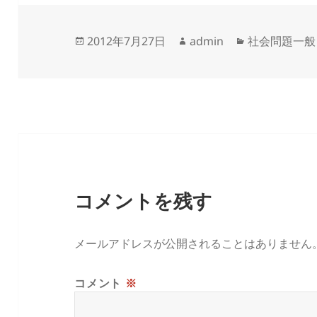
投
作
カ
2012年7月27日
admin
社会問題一般
稿
成
テ
日:
者
ゴ
リ
ー
コメントを残す
メールアドレスが公開されることはありません
コメント
※