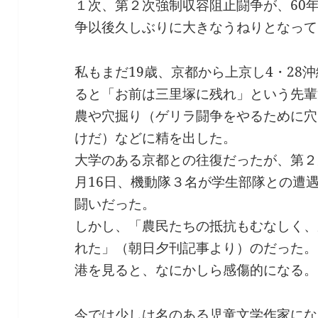
１次、第２次強制収容阻止闘争が、60
争以後久しぶりに大きなうねりとなって
私もまだ19歳、京都から上京し4・28
ると「お前は三里塚に残れ」という先輩
農や穴掘り（ゲリラ闘争をやるために穴
けだ）などに精を出した。
大学のある京都との往復だったが、第２
月16日、機動隊３名が学生部隊との遭
闘いだった。
しかし、「農民たちの抵抗もむなしく、
れた」（朝日夕刊記事より）のだった。
港を見ると、なにかしら感傷的になる。
今では少しは名のある児童文学作家にな