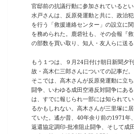
官邸前の抗議行動に参加されているとい
水戸さんは、反原発運動と共に、政治犯
を行う「救援連絡センター」の設立に関
を務められた。鹿砦社も、その会報『救
の部数を買い取り、知人・友人らに送る
もう１つは、９月24日付け朝日新聞夕
故・高木仁三郎さんについての記事だ。
そこでは、高木さんが反原発運動に立ち
闘争、いわゆる成田空港反対闘争にある
は、すでに報じられ一部には知られてい
るかもしれない。高木さんが三里塚に居
ていた。遙か昔、40年余り前の1971
返還協定調印-批准阻止闘争、そして成