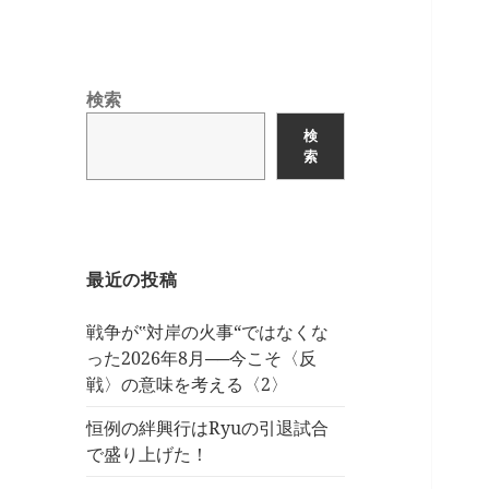
検索
検
索
最近の投稿
戦争が‟対岸の火事“ではなくな
った2026年8月──今こそ〈反
戦〉の意味を考える〈2〉
恒例の絆興行はRyuの引退試合
で盛り上げた！