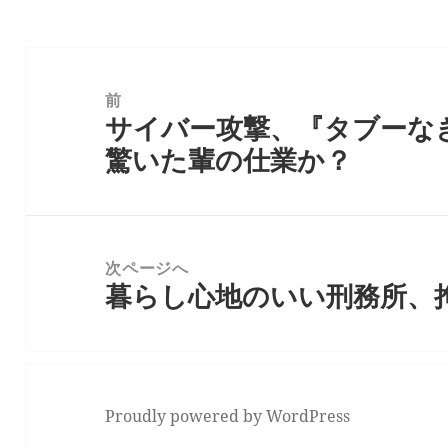
ー
投
稿
前
サイバー攻撃、『タブーな
ナ
前
驚いた輩の仕業か？
ビ
の
ゲ
投
ー
稿:
シ
次ページへ
ョ
暮らし心地のいい刑務所、
次
ン
の
投
稿:
Proudly powered by WordPress