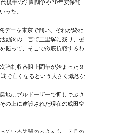
年代後半の学園闘争や70年安保闘
いった。
沖縄デーを東京で闘い、それが終わ
活動家の一言で三里塚に残り、援
を掘って、そこで徹底抗戦するわ
次強制収容阻止闘争が始まった９
遇戦で亡くなるという大きく熾烈な
農地はブルドーザーで押しつぶさ
その上に建設された現在の成田空
っている先輩のＳさんも、７月の