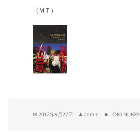
（ＭＴ）
投
作
カ
2012年9月27日
admin
《NO NUKES 
稿
成
テ
日:
者
ゴ
リ