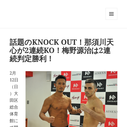
メニュ
ーとウ
ィジェ
ット
話題のKNOCK OUT！那須川天
心が2連続KO！梅野源治は2連
続判定勝利！
2月
12日
（日
）大
田区
総合
体育
館に