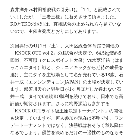
森井洋介vs村田裕俊戦の引分けは「1-1」と記載されて
いましたが、「三者三様」に替えさせて頂きました。
KOとTKOの区別は、直接試合の止められ方を見ていな
いので、主催者発表どおりにしてあります。
次回興行の4月1日（土）、大田区総合体育館で開催の
「KNOCK OUT vol.2」の1試合が決定で、64.5kg契約5
回戦、不可思（クロスポイント大泉）vs水落洋祐（はま
っこムエタイ）戦と、ジュニアキックから期待の成長を
遂げ、主にタイを主戦場として名が売れている18歳、石
井一成（エクシンディコンJAPAN）の出場が決定してい
ます。那須川天心と誕生日が1ヶ月ほどしか違わない石
井一成、タイで6連続KO勝利を続けており、日本でも高
評価が期待されます。さらに梅野源治も参加する
「KNOCK OUTライト級王座決定トーナメント」の開催
も決定していますが、何人参加か現在は不明です。ワン
デートーナメントではなく、決勝戦はおそらく秋以降に
なるでしょう。優勝を決めるだけの一過性のものならそ