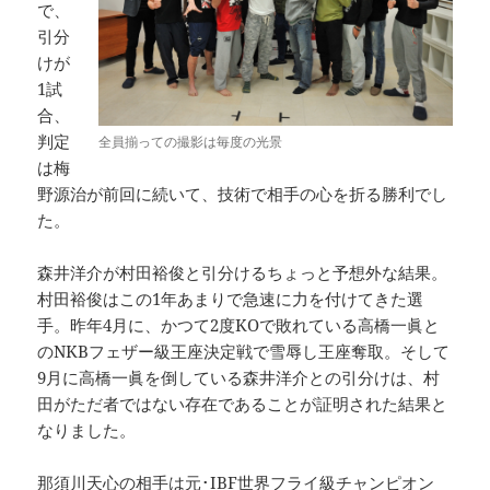
で、
引分
けが
1試
合、
判定
全員揃っての撮影は毎度の光景
は梅
野源治が前回に続いて、技術で相手の心を折る勝利でし
た。
森井洋介が村田裕俊と引分けるちょっと予想外な結果。
村田裕俊はこの1年あまりで急速に力を付けてきた選
手。昨年4月に、かつて2度KOで敗れている高橋一眞と
のNKBフェザー級王座決定戦で雪辱し王座奪取。そして
9月に高橋一眞を倒している森井洋介との引分けは、村
田がただ者ではない存在であることが証明された結果と
なりました。
那須川天心の相手は元･IBF世界フライ級チャンピオン