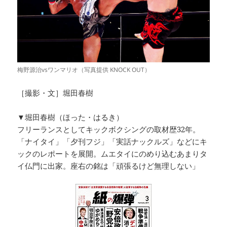
梅野源治vsワンマリオ（写真提供 KNOCK OUT）
［撮影・文］堀田春樹
▼堀田春樹（ほった・はるき）
フリーランスとしてキックボクシングの取材歴32年。
「ナイタイ」「夕刊フジ」「実話ナックルズ」などにキ
ックのレポートを展開。ムエタイにのめり込むあまりタ
イ仏門に出家。座右の銘は「頑張るけど無理しない」