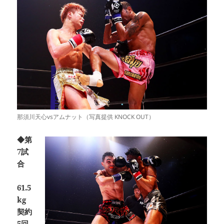
那須川天心vsアムナット（写真提供 KNOCK OUT）
◆第
7試
合
61.5
kg
契約
5回