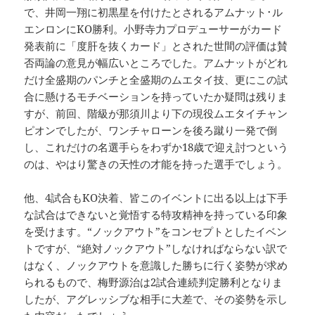
で、井岡一翔に初黒星を付けたとされるアムナット･ル
エンロンにKO勝利。小野寺力プロデューサーがカード
発表前に「度肝を抜くカード」とされた世間の評価は賛
否両論の意見が幅広いところでした。アムナットがどれ
だけ全盛期のパンチと全盛期のムエタイ技、更にこの試
合に懸けるモチベーションを持っていたか疑問は残りま
すが、前回、階級が那須川より下の現役ムエタイチャン
ピオンでしたが、ワンチャローンを後ろ蹴り一発で倒
し、これだけの名選手らをわずか18歳で迎え討つという
のは、やはり驚きの天性の才能を持った選手でしょう。
他、4試合もKO決着、皆このイベントに出る以上は下手
な試合はできないと覚悟する特攻精神を持っている印象
を受けます。“ノックアウト”をコンセプトとしたイベン
トですが、“絶対ノックアウト”しなければならない訳で
はなく、ノックアウトを意識した勝ちに行く姿勢が求め
られるもので、梅野源治は2試合連続判定勝利となりま
したが、アグレッシブな相手に大差で、その姿勢を示し