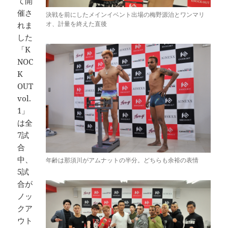
て開
催さ
決戦を前にしたメインイベント出場の梅野源治とワンマリ
オ、計量を終えた直後
れま
した
「K
NOC
K
OUT
vol.
1」
は全
7試
合
中、
年齢は那須川がアムナットの半分。どちらも余裕の表情
5試
合が
ノッ
クア
ウト