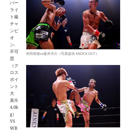
パー
ライ
ト級
チャ
ンピ
オ
ン.
不可
村田裕俊vs森井洋介（写真提供 KNOCK OUT）
思
（ク
ロス
ポイ
ント
大
泉/6
4.0k
g）
VS
WB