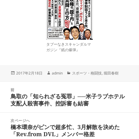
タブーなきスキャンダルマ
ガジン『紙の爆弾』
投
作
カ
2017年2月18日
admin
スポーツ・格闘技
,
堀田春樹
稿
成
テ
日:
者
ゴ
投
リ
前
稿
鳥取の「知られざる冤罪」──米子ラブホテル
ー
前
ナ
支配人殺害事件、控訴審も結審
の
ビ
投
ゲ
稿:
次ページへ
ー
橋本環奈がピンで超多忙、3月解散を決めた
次
シ
「Rev.from DVL」メンバー格差
の
ョ