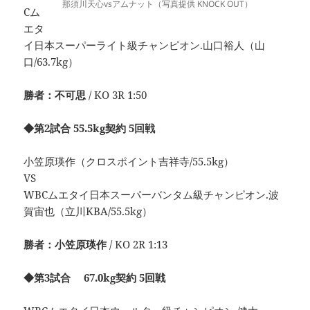
那須川天心vsアムナット（写真提供 KNOCK OUT）
Cム
エタ
イ日本スーパーライト級チャンピオン.山口裕人（山
口/63.7kg）
勝者：不可思
/ KO 3R 1:50
◆第2試合 55.5kg契約 5回戦
小笠原瑛作（クロスポイント吉祥寺/55.5kg）
VS
WBCムエタイ日本スーパーバンタム級チャンピオン.波
賀宙也（立川KBA/55.5kg）
勝者：小笠原瑛作
/ KO 2R 1:13
◆第3試合 67.0kg契約 5回戦