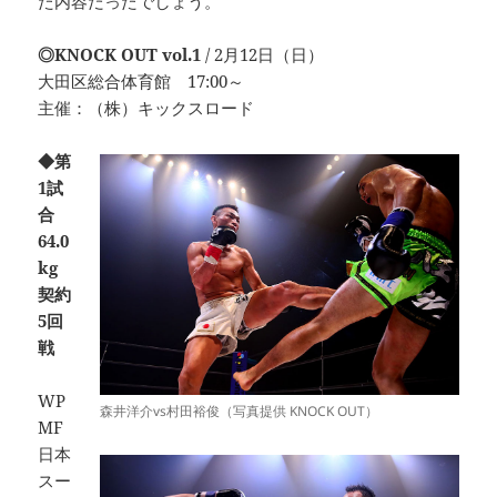
た内容だったでしょう。
◎KNOCK OUT vol.1
/ 2月12日（日）
大田区総合体育館 17:00～
主催：（株）キックスロード
◆第
1試
合
64.0
kg
契約
5回
戦
WP
森井洋介vs村田裕俊（写真提供 KNOCK OUT）
MF
日本
スー