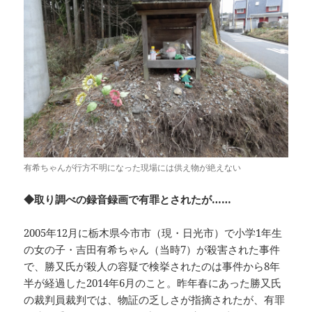
有希ちゃんが行方不明になった現場には供え物が絶えない
◆取り調べの録音録画で有罪とされたが……
2005年12月に栃木県今市市（現・日光市）で小学1年生
の女の子・吉田有希ちゃん（当時7）が殺害された事件
で、勝又氏が殺人の容疑で検挙されたのは事件から8年
半が経過した2014年6月のこと。昨年春にあった勝又氏
の裁判員裁判では、物証の乏しさが指摘されたが、有罪