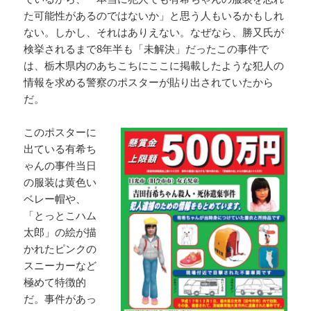
た可能性があるのではないか」と思う人もいるかもしれ
ない。しかし、それはありえない。なぜなら、勝又氏が
検挙されるまで8年半も「未解決」だったこの事件で
は、栃木県内のあちこちにここに掲載したような犯人の
情報を求める警察のポスターが貼り出されていたから
だ。
このポスターに
出ている有希ち
ゃんの事件当日
の服装は黄色い
ベレー帽や、
「とっとこハム
太郎」の絵が描
かれたピンクの
スニーカーなど
極めて特徴的
だ。事件があっ