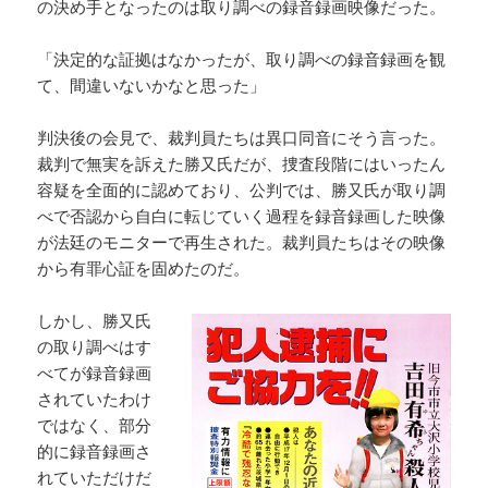
の決め手となったのは取り調べの録音録画映像だった。
「決定的な証拠はなかったが、取り調べの録音録画を観
て、間違いないかなと思った」
判決後の会見で、裁判員たちは異口同音にそう言った。
裁判で無実を訴えた勝又氏だが、捜査段階にはいったん
容疑を全面的に認めており、公判では、勝又氏が取り調
べで否認から自白に転じていく過程を録音録画した映像
が法廷のモニターで再生された。裁判員たちはその映像
から有罪心証を固めたのだ。
しかし、勝又氏
の取り調べはす
べてが録音録画
されていたわけ
ではなく、部分
的に録音録画さ
れていただけだ