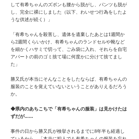
して有希ちゃんのズボンも腰から脱がし、パンツも脱が
し、完全に裸にしました（以下、わいせつ行為をしたよ
うな供述が続く）」
「有希ちゃんを殺害し、遺体を遺棄したあとは1週間か
ら2週間くらいかけ、有希ちゃんのランドセルや靴など
を細かくハサミで切って、ごみ袋に入れ、それらを自宅
アパートの前のゴミ捨て場に何度かに分けて捨てまし
た」
勝又氏が本当にそんなことをしたならば、有希ちゃんの
服装のことを覚えていないということがありえるだろう
か。
◆県内のあちこちで「有希ちゃんの服装」は見かけたは
ずだが……
事件の日から勝又氏が検挙されるまでに8年半も経過し
ているから、「本当に犯人でも有希ちゃんの服装を忘れ