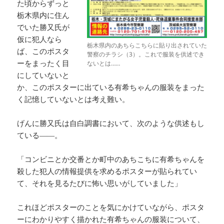
た頃からずっと
栃木県内に住ん
でいた勝又氏が
仮に犯人なら
栃木県内のあちらこちらに貼り出されていた
ば、このポスタ
警察のチラシ（3）。これで服装を供述でき
ーをまったく目
ないとは……
にしていないと
か、このポスターに出ている有希ちゃんの服装をまった
く記憶していないとは考え難い。
げんに勝又氏は自白調書において、次のような供述もし
ている――。
「コンビニとか交番とか町中のあちこちに有希ちゃんを
殺した犯人の情報提供を求めるポスターが貼られてい
て、それを見るたびに怖い思いがしていました」
これほどポスターのことを気にかけていながら、ポスタ
ーにわかりやすく描かれた有希ちゃんの服装について、