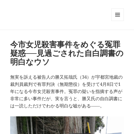
メニュ
ーとウ
ィジェ
ット
今市女児殺害事件をめぐる冤罪
疑惑──見過ごされた自白調書の
明白なウソ
無実を訴える被告人の勝又拓哉氏（34）が宇都宮地裁の
裁判員裁判で有罪判決（無期懲役）を受けて4月8日で1
年になる今市女児殺害事件。冤罪の疑いを指摘する声が
非常に多い事件だが、実を言うと、勝又氏の自白調書に
は一読しただけでわかる明白な嘘がある――。