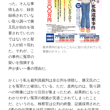
った。そんな事
情もあり、録音
録画されていな
い取り調べで勝
又氏が自白を強
要されていたの
ではないかと疑
う人が続々現れ
栃木県内のあちらこちらに貼り出されていた
た。それが、こ
警察のチラシ（1）
の事件に冤罪の
疑いを指摘する
声が多い一番の理由だ。
かくいう私も裁判員裁判は全公判を傍聴し、勝又氏のこ
とを冤罪だと確信している。ただ、皮肉なのは、取り調
べの映像にばかり注目が集まったため、結果的にもっと
わかりやすい冤罪の根拠が見過ごされてしまったこと
だ。というのも、検察官は公判の終盤、証拠採用された
4通の自白調書を法廷で朗読したのだが、それを注意深