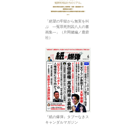
「絶望の牢獄から無実を叫
ぶ ―冤罪死刑囚八人の書
画集―」（片岡健編／鹿砦
社）
『紙の爆弾』タブーなきス
キャンダルマガジン