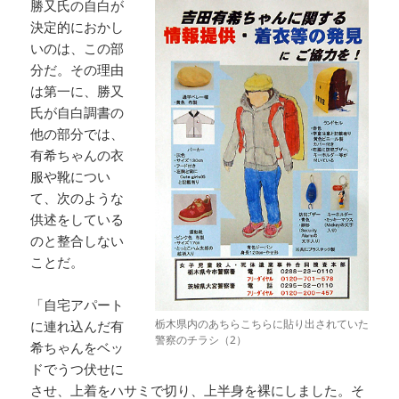
勝又氏の自白が
決定的におかし
いのは、この部
分だ。その理由
は第一に、勝又
氏が自白調書の
他の部分では、
有希ちゃんの衣
服や靴につい
て、次のような
供述をしている
のと整合しない
ことだ。
「自宅アパート
栃木県内のあちらこちらに貼り出されていた
に連れ込んだ有
警察のチラシ（2）
希ちゃんをベッ
ドでうつ伏せに
させ、上着をハサミで切り、上半身を裸にしました。そ