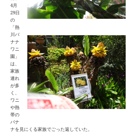
4月
29日
の
「熱
川バ
ナナ
ワニ
園」
は、
家族
連れ
が多
く、
ワニ
や熱
帯の
バナ
ナを見にくる家族でごった返していた。