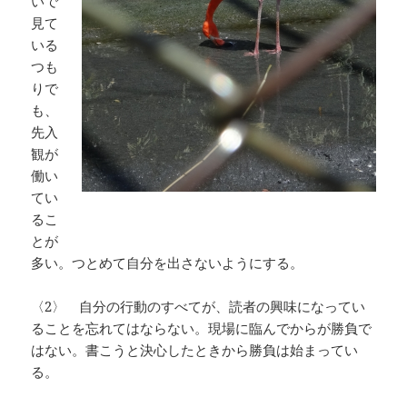
いで
見て
いる
つも
りで
も、
先入
観が
働い
てい
るこ
とが
多い。つとめて自分を出さないようにする。
〈2〉 自分の行動のすべてが、読者の興味になってい
ることを忘れてはならない。現場に臨んでからが勝負で
はない。書こうと決心したときから勝負は始まってい
る。