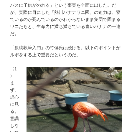
バスに子供がのれる」という事実を全面に出した。だ
が、実際に目にした『熱川バナナワニ園』の迫力は、寝
ているのか死んでいるのかわからないまま集団で固まる
ワニたちと、生命力に満ち満ちている青いバナナの一連
だ。
『原稿執筆入門』の竹俣氏は続ける。以下のポイントが
ルポをする上で重要だというのだ。
〈1
〉
ま
ず、
虚心
に見
る。
意識
しな