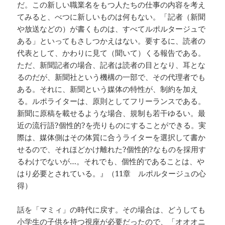
だ。この新しい職業名をもつ人たちの仕事の内容を考え
てみると、べつに新しいものは何もない。「記者（新聞
や放送などの）が書くものは、すべてルポルタージュで
ある」といってもさしつかえはない。要するに、読者の
代表として、かわりに見て（聞いて）くる報告である。
ただ、新聞記者の場合、記者は読者の目となり、耳とな
るのだが、新聞社という機構の一部で、その代理者でも
ある。それに、新聞という媒体の特性が、制約を加え
る。ルポライターは、原則としてフリーランスである。
新聞に原稿を載せるような場合、規制も若干ゆるい。最
近の流行語?個性的?を売りものにすることができる。実
際は、媒体側はその体質に合うライターを選択して書か
せるので、それほどかけ離れた?個性的?なものを採用す
るわけでないが…。それでも、個性的であることは、や
はり必要とされている。』（11章 ルポルタージュの心
得）
話を「マミィ」の時代に戻す。その場合は、どうしても
小学生の子供を持つ視座が必要だったので、「オオオニ