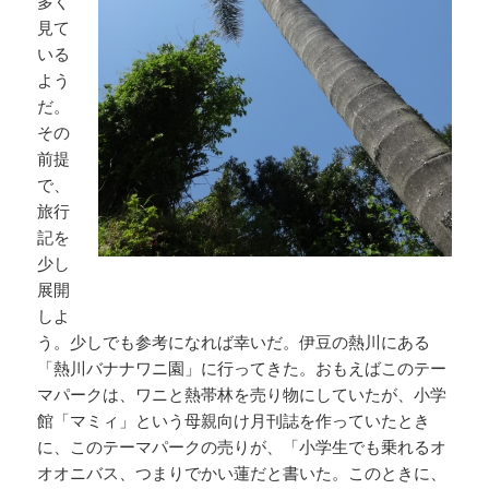
多く
見て
いる
よう
だ。
その
前提
で、
旅行
記を
少し
展開
しよ
う。少しでも参考になれば幸いだ。伊豆の熱川にある
「熱川バナナワニ園」に行ってきた。おもえばこのテー
マパークは、ワニと熱帯林を売り物にしていたが、小学
館「マミィ」という母親向け月刊誌を作っていたとき
に、このテーマパークの売りが、「小学生でも乗れるオ
オオニバス、つまりでかい蓮だと書いた。このときに、