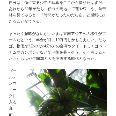
自分は、蓮に乗る少年の写真をここから借りたはずだ。
あれから24年がたち、伊豆の現地にて蓮やワニや、熱帯
林を見てみると、「時間がたったのだなあ」と感慨にひ
たることができる。
まったく脈略がないが、いまは東南アジアへの移住がブ
ームだという。年金が月に10万円しかもらえない。なら
ば、物価が3分の1か4分の1の台湾やタイ、もしくはベト
ナムやカンボジアなどで老後を暮らそう。そう考える人
たちがもはや年間20万人を突破する時代となった。
ゴー
ルデ
ンウ
ィー
クに
入る
直
前、