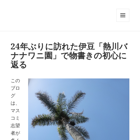
メニュ
ーとウ
ィジェ
ット
24年ぶりに訪れた伊豆「熱川バ
ナナワニ園」で物書きの初心に
返る
この
ブロ
グ
は、
マス
コミ
志望
者が