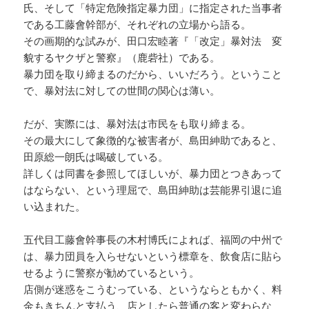
氏、そして「特定危険指定暴力団」に指定された当事者
である工藤會幹部が、それぞれの立場から語る。
その画期的な試みが、田口宏睦著『「改定」暴対法 変
貌するヤクザと警察』（鹿砦社）である。
暴力団を取り締まるのだから、いいだろう。ということ
で、暴対法に対しての世間の関心は薄い。
だが、実際には、暴対法は市民をも取り締まる。
その最大にして象徴的な被害者が、島田紳助であると、
田原総一朗氏は喝破している。
詳しくは同書を参照してほしいが、暴力団とつきあって
はならない、という理屈で、島田紳助は芸能界引退に追
い込まれた。
五代目工藤會幹事長の木村博氏によれば、福岡の中州で
は、暴力団員を入らせないという標章を、飲食店に貼ら
せるように警察が勧めているという。
店側が迷惑をこうむっている、というならともかく、料
金もきちんと支払う、店としたら普通の客と変わらな