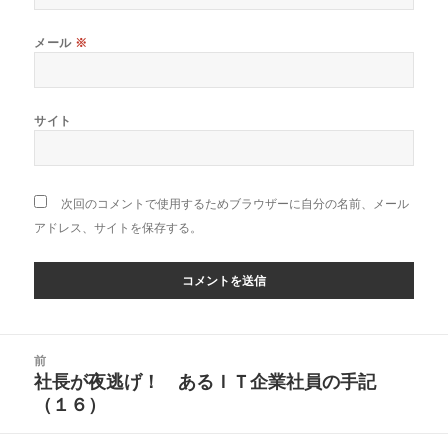
メール
※
サイト
次回のコメントで使用するためブラウザーに自分の名前、メール
アドレス、サイトを保存する。
投
前
稿
社長が夜逃げ！ あるＩＴ企業社員の手記
前
ナ
（１６）
の
ビ
投
ゲ