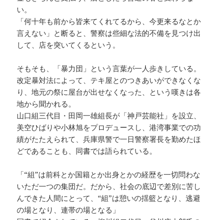
い。
「何十年も前から皆来てくれてるから、今更来るなとか
言えない」と断ると、警察は些細な法的不備を見つけ出
して、店を突いてくるという。
そもそも、「暴力団」という言葉が一人歩きしている。
改定暴対法によって、テキ屋とのつきあいができなくな
り、地元の祭に屋台が出せなくなった、という嘆きは各
地から聞かれる。
山口組三代目・田岡一雄組長が「神戸芸能社」を設立、
美空ひばりや小林旭をプロデュースし、港湾事業での功
績がたたえられて、兵庫県警で一日警察署長を勤めたほ
どであることも、同書では語られている。
「“組”は前科とか国籍とか出身とかの経歴を一切問わな
いただ一つの集団だ。だから、社会の底辺で差別に苦し
んできた人間にとって、“組”は憩いの揺籃となり、逃避
の場となり、連帯の場となる」