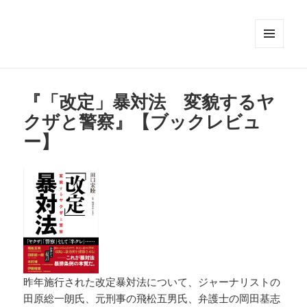
メニュ
ーとウ
ィジェ
ット
『「改定」暴対法 変貌するヤ
クザと警察』【ブックレビュ
ー】
昨年施行された改定暴対法について、ジャーナリストの
田原総一朗氏、元刑事の飛松五男氏、弁護士の岡田基志