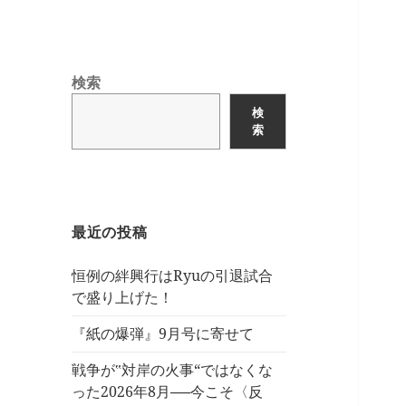
検索
検
索
最近の投稿
恒例の絆興行はRyuの引退試合
で盛り上げた！
『紙の爆弾』9月号に寄せて
戦争が‟対岸の火事“ではなくな
った2026年8月──今こそ〈反