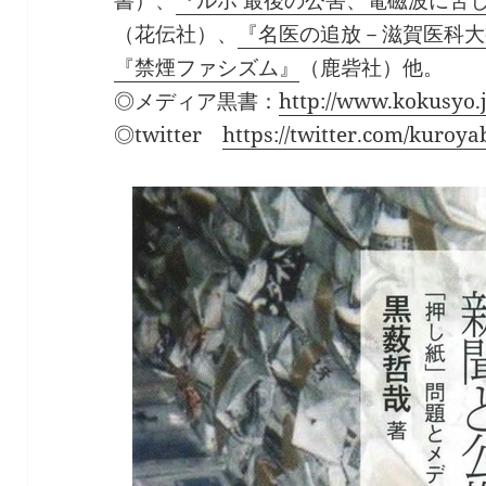
（花伝社）、
『名医の追放－滋賀医科大
『禁煙ファシズム』
（鹿砦社）他。
◎メディア黒書：
http://www.kokusyo.j
◎twitter
https://twitter.com/kuroya