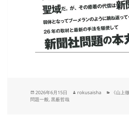
投
作
カ
2026年6月15日
rokusaisha
《山上
稿
成
テ
問題一般
,
黒薮哲哉
日:
者
ゴ
リ
ー