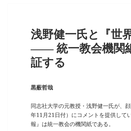
浅野健一氏と『世
―― 統一教会機関
証する
黒薮哲哉
同志社大学の元教授・浅野健一氏が、顔
年11月21日付）にコメントを提供して
報』は統一教会の機関紙である。