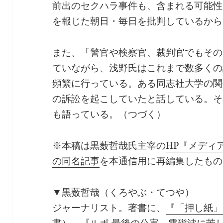
前出のセクハラ事件も、含まれる可能性
を報じた朝日・毎日を批判しているから
また、「警官や検察官、裁判官でもその
ていながら、浅野氏はこれまで数多くの
頻繁に行っている。ある同志社大学の関
の訴訟を起こしていたと話している。そ
も語っている。（つづく）
※本稿は黒薮哲哉氏主宰の
HP『メディア
の同名記事
を本通信用に再編集したもの
▼黒薮哲哉（くろやぶ・てつや）
ジャーナリスト。著書に、
『「押し紙」
書）、
『ルポ 最後の公害、電磁波に苦