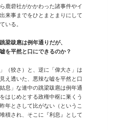
ら鹿砦社がかかわった諸事件やイ
出来事までをひとまとまりにして
ている。
跳梁跋扈は例年通りだが、
嘘を平然と口にできるのか？
」（狡さ）と、逆に「偉大さ」は
見え透いた、悪辣な嘘を平然と口
姑息」な連中の跳梁跋扈は例年通
をはじめとする政権中枢に巣くう
昨年とさして比がない（というこ
堆積され、そこに『利息』として