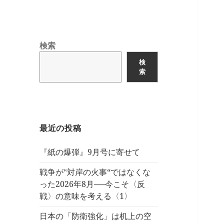
検索
検
索
最近の投稿
『紙の爆弾』9月号に寄せて
戦争が‟対岸の火事“ではなくな
った2026年8月──今こそ〈反
戦〉の意味を考える〈1〉
日本の「防衛強化」は机上の空