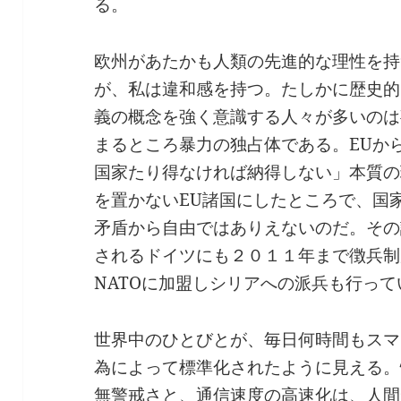
る。
欧州があたかも人類の先進的な理性を持
が、私は違和感を持つ。たしかに歴史的
義の概念を強く意識する人々が多いのは
まるところ暴力の独占体である。EUか
国家たり得なければ納得しない」本質の
を置かないEU諸国にしたところで、国
矛盾から自由ではありえないのだ。その
されるドイツにも２０１１年まで徴兵制
NATOに加盟しシリアへの派兵も行っ
世界中のひとびとが、毎日何時間もスマ
為によって標準化されたように見える。
無警戒さと、通信速度の高速化は、人間