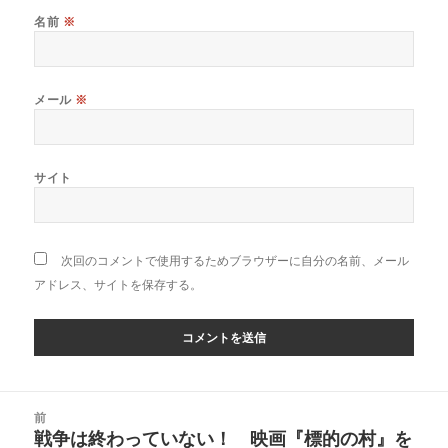
名前
※
メール
※
サイト
次回のコメントで使用するためブラウザーに自分の名前、メール
アドレス、サイトを保存する。
投
前
稿
戦争は終わっていない！ 映画『標的の村』を
前