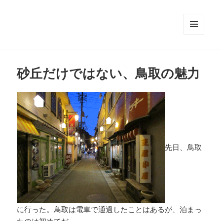
メニュ
ーとウ
ィジェ
ット
砂丘だけではない、鳥取の魅力
先日、鳥取
に行った。鳥取は電車で通過したことはあるが、泊まっ