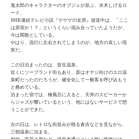
鬼太郎のキャラクターのオブジェが並ぶ、水木しげるロ
ード。
NHK連続テレビ小説『ゲゲゲの女房』放送中は、「ここ
は原宿か！？」というくらい混み合っていたようだが、
今は閑散としている。
やはり、流行に左右されてしまうのが、地方の哀しい現
実だ。
この日泊まったのは、皆生温泉。
近くにソープランド街もあり、昔はオヤジ向けのエロ温
泉町だったのだろうが、健全化して一般客を呼び込もう
と務めている。
泊まった宿では、檜風呂に入ると、天井のスピーカーか
らジャズが響いているという、他にはないサービスで憩
うことができた。
次の日は、レトロな街並みが残る倉吉などを見ながら、
三朝温泉に泊まる。