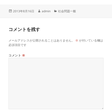
投
作
カ
2013年8月16日
admin
社会問題一般
稿
成
テ
日:
者
ゴ
リ
コメントを残す
ー
メールアドレスが公開されることはありません。
※
が付いている欄は
必須項目です
コメント
※