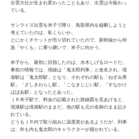
出雲大社が生まれ変わったこともあり、出雲は今賑わっ
ている。
サンライズ出雲を米子で降り、鳥取県内を縦断しようと
考えていたのは、私くらいか。
とにかくチケットが売り切れていたので、新幹線から特
急「やくも」に乗り継いで、米子に向かう。
米子から、最初に目指したのは、水木しげるロードだ。
事前の情報では、境線は「鬼太郎列車」と改名され、境
港駅は「鬼太郎駅」となり、それぞれの駅も「ねずみ男
駅」「ざしきわらし駅」「こなきじじい駅」「すなかけ
ばばあ駅」となったとあった。
ＪＲ米子駅で、料金の記載された路線図を見あげると、
境港駅は境港駅のままだ。他の駅も元の名称のまま記さ
れている。
どうもＪＲ内で取り組みに温度差があるようだが、列車
は、外も内も鬼太郎のキャラクターが描かれている。