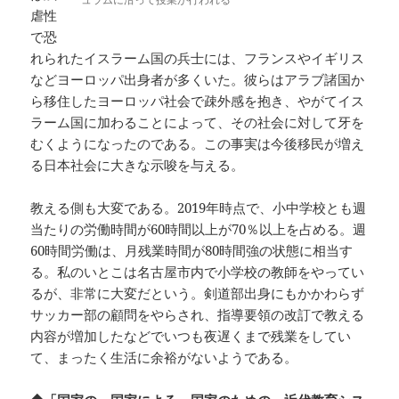
虐性
で恐
れられたイスラーム国の兵士には、フランスやイギリス
などヨーロッパ出身者が多くいた。彼らはアラブ諸国か
ら移住したヨーロッパ社会で疎外感を抱き、やがてイス
ラーム国に加わることによって、その社会に対して牙を
むくようになったのである。この事実は今後移民が増え
る日本社会に大きな示唆を与える。
教える側も大変である。2019年時点で、小中学校とも週
当たりの労働時間が60時間以上が70％以上を占める。週
60時間労働は、月残業時間が80時間強の状態に相当す
る。私のいとこは名古屋市内で小学校の教師をやってい
るが、非常に大変だという。剣道部出身にもかかわらず
サッカー部の顧問をやらされ、指導要領の改訂で教える
内容が増加したなどでいつも夜遅くまで残業をしてい
て、まったく生活に余裕がないようである。