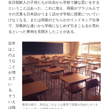
在日朝鮮人の子供たちが出自から学校で嫌な思いをする
ということはあった。これに加え、両親がブラジル人で
その児童も日本語がうまく話せず学校に授業についてい
けなくなる、または両親のどちらかがインドネシア出身
で、宗教的な違いから学校になじめず引きこもるか荒れ
るといった事例を見聞きしたことがある。
近年
はこ
のよ
うな
こと
が増
えて
い
る。
そう
いえ
教室の様子。現代はこのような教室で国家が決めたカリキ
ば残
ュラムに沿って授業が行われる