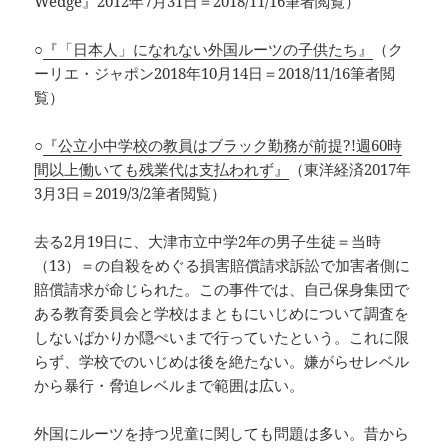
Wedge』2012年7月31日＝2018/11/16筆者閲覧）
○
『「日本人」になれない外国ルーツの子供たち』
（ク
ーリエ・ジャポン2018年10月14日＝2018/11/16筆者閲
覧）
○
『公立小中学校の教員はブラック勤務が前提?!週60時
間以上働いても残業代は支払われず』
（東洋経済2017年
3月3日＝2019/3/2筆者閲覧）
去る2月19日に、大津市立中学2年の男子生徒＝当時
（13）＝の自殺をめぐる損害賠償請求訴訟で加害者側に
賠償請求が命じられた。この事件では、自己保身集団で
ある教育委員会と学校はまともにいじめについて調査を
しないばかりか隠ぺいまで行っていたという。これに限
らず、学校でのいじめは後を絶たない。嫌がらせレベル
から暴行・脅迫レベルまで範囲は広い。
外国にルーツを持つ児童に関しても問題は多い。昔から