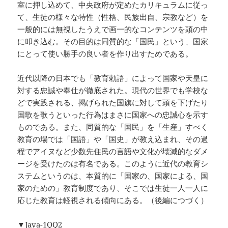
室に押し込めて、中央政府が定めたカリキュラムに従っ
て、生徒の様々な特性（性格、民族出自、宗教など）を
一般的には無視したうえで画一的なコンテンツを頭の中
に叩き込む。その目的は同質的な「国民」という、国家
にとって使い勝手の良い者を作り出すためである。
近代以降の日本でも「教育勅語」によって国家や天皇に
対する忠誠や奉仕が徹底された。現代の世界でも学校な
どで実践される、掲げられた国旗に対して頭を下げたり
国歌を歌うといった行為はまさに国家への忠誠心を示す
ものである。また、同質的な「国民」を「生産」すべく
教育の場では「国語」や「国史」が教え込まれ、その過
程でアイヌなど少数先住民の言語や文化が壊滅的なダメ
ージを受けたのは有名である。このように近代の教育シ
ステムというのは、本質的に「国家の、国家による、国
家のための」教育制度であり、そこでは生徒一人一人に
応じた教育は軽視される傾向にある。（後編につづく）
▼Java-1QQ2