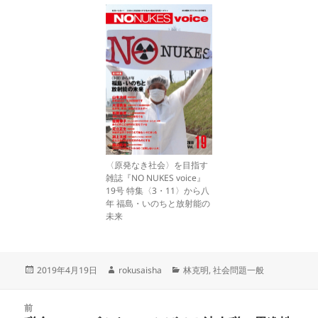
〈原発なき社会〉を目指す
雑誌『NO NUKES voice』
19号 特集〈3・11〉から八
年 福島・いのちと放射能の
未来
投
作
カ
2019年4月19日
rokusaisha
林克明
,
社会問題一般
稿
成
テ
日:
者
ゴ
投
リ
前
稿