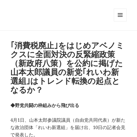
メニュ
ーとウ
ィジェ
ット
｢消費税廃止｣をはじめアベノミ
クスに全面対決の反緊縮政策
（新政府八策）を公約に掲げた
山本太郎議員の新党｢れいわ新
選組｣はトレンド転換の起点と
なるか？
◆野党共闘の枠組みから飛び出る
4月1日、山本太郎参議院議員（自由党共同代表）が新た
な政治団体「れいわ新選組」を届け出、10日の記者会見
で発表した。