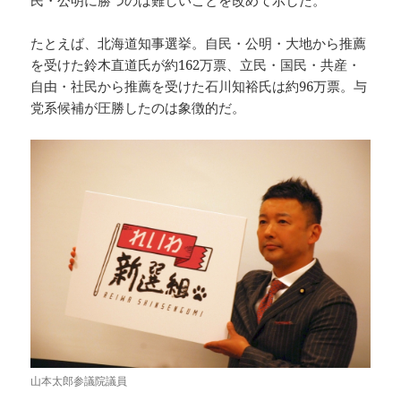
民・公明に勝つのは難しいことを改めて示した。
たとえば、北海道知事選挙。自民・公明・大地から推薦
を受けた鈴木直道氏が約162万票、立民・国民・共産・
自由・社民から推薦を受けた石川知裕氏は約96万票。与
党系候補が圧勝したのは象徴的だ。
山本太郎参議院議員