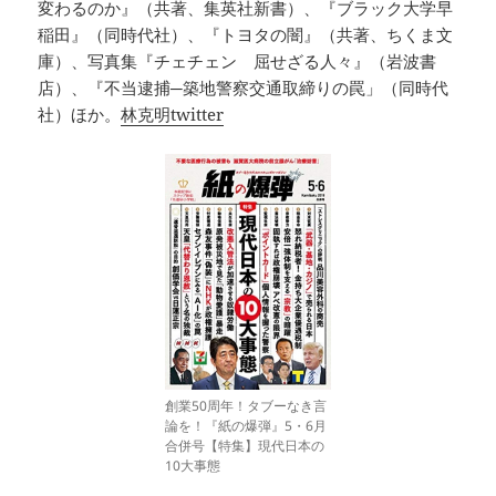
変わるのか』（共著、集英社新書）、『ブラック大学早
稲田』（同時代社）、『トヨタの闇』（共著、ちくま文
庫）、写真集『チェチェン 屈せざる人々』（岩波書
店）、『不当逮捕─築地警察交通取締りの罠」（同時代
社）ほか。
林克明twitter
創業50周年！タブーなき言
論を！『紙の爆弾』5・6月
合併号【特集】現代日本の
10大事態