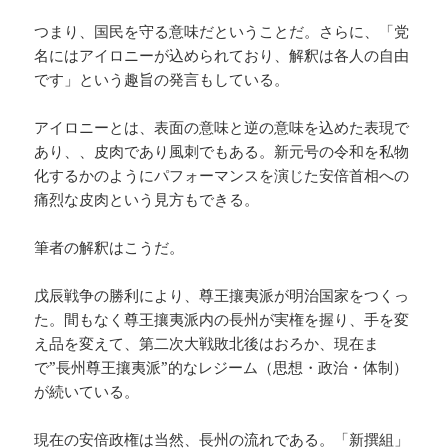
つまり、国民を守る意味だということだ。さらに、「党
名にはアイロニーが込められており、解釈は各人の自由
です」という趣旨の発言もしている。
アイロニーとは、表面の意味と逆の意味を込めた表現で
あり、、皮肉であり風刺でもある。新元号の令和を私物
化するかのようにパフォーマンスを演じた安倍首相への
痛烈な皮肉という見方もできる。
筆者の解釈はこうだ。
戊辰戦争の勝利により、尊王攘夷派が明治国家をつくっ
た。間もなく尊王攘夷派内の長州が実権を握り、手を変
え品を変えて、第二次大戦敗北後はおろか、現在ま
で”長州尊王攘夷派”的なレジーム（思想・政治・体制）
が続いている。
現在の安倍政権は当然、長州の流れである。「新撰組」