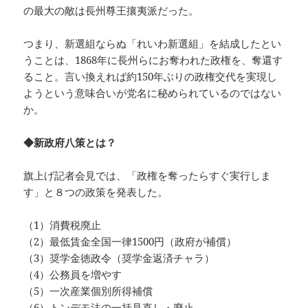
の最大の敵は長州尊王攘夷派だった。
つまり、新選組ならぬ「れいわ新選組」を結成したとい
うことは、1868年に長州らにお奪われた政権を、奪還す
ること。言い換えれば約150年ぶりの政権交代を実現し
ようという意味合いが党名に秘められているのではない
か。
◆新政府八策とは？
旗上げ記者会見では、「政権を奪ったらすぐ実行しま
す」と８つの政策を発表した。
（1）消費税廃止
（2）最低賃金全国一律1500円（政府が補償）
（3）奨学金徳政令（奨学金返済チャラ）
（4）公務員を増やす
（5）一次産業個別所得補償
（6）トンデモ法の一括見直し・廃止