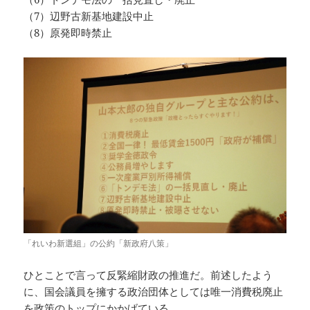
（7）辺野古新基地建設中止
（8）原発即時禁止
「れいわ新選組」の公約「新政府八策」
ひとことで言って反緊縮財政の推進だ。前述したよう
に、国会議員を擁する政治団体としては唯一消費税廃止
を政策のトップにかかげている。