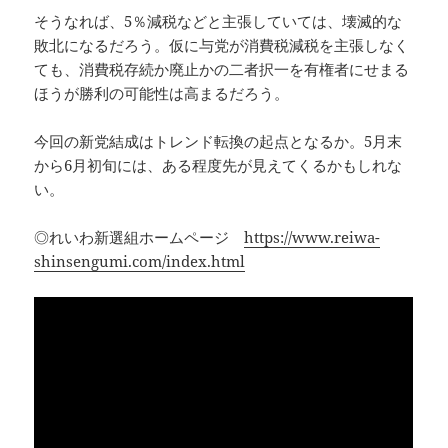
そうなれば、5％減税などと主張していては、壊滅的な
敗北になるだろう。仮に与党が消費税減税を主張しなく
ても、消費税存続か廃止かの二者択一を有権者にせまる
ほうが勝利の可能性は高まるだろう。
今回の新党結成はトレンド転換の起点となるか。5月末
から6月初旬には、ある程度先が見えてくるかもしれな
い。
◎れいわ新選組ホームページ
https://www.reiwa-
shinsengumi.com/index.html