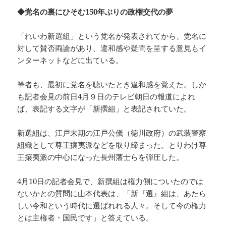
◆党名の裏にひそむ150年ぶりの政権交代の夢
「れいわ新選組」という党名が発表されてから、党名に
対して賛否両論があり、違和感や疑問を呈する意見もイ
ンターネットなどに出ている。
筆者も、最初に党名を聴いたとき違和感を覚えた。しか
も記者会見の前日4月９日のテレビ朝日の報道によれ
ば、表記する文字が「新撰組」と表記されていた。
新選組は、江戸末期の江戸公儀（徳川政府）の武装警察
組織として尊王攘夷派などを取り締まった。とりわけ尊
王攘夷派の中心になった長州藩士らを弾圧した。
4月10日の記者会見で、新撰組は権力側についたのでは
ないかとの質問に山本代表は、「新『選』組は、あたら
しい令和という時代に選ばれれる人々。そして今の権力
とは主権者・国民です」と答えている。