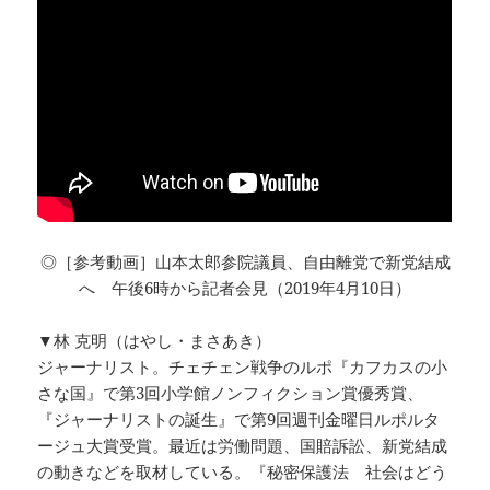
◎［参考動画］山本太郎参院議員、自由離党で新党結成
へ 午後6時から記者会見（2019年4月10日）
▼林 克明（はやし・まさあき）
ジャーナリスト。チェチェン戦争のルポ『カフカスの小
さな国』で第3回小学館ノンフィクション賞優秀賞、
『ジャーナリストの誕生』で第9回週刊金曜日ルポルタ
ージュ大賞受賞。最近は労働問題、国賠訴訟、新党結成
の動きなどを取材している。『秘密保護法 社会はどう