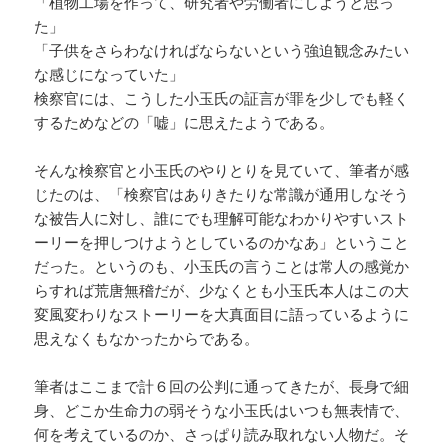
「植物工場を作って、研究者や労働者にしようと思っ
た」
「子供をさらわなければならないという強迫観念みたい
な感じになっていた」
検察官には、こうした小玉氏の証言が罪を少しでも軽く
するためなどの「嘘」に思えたようである。
そんな検察官と小玉氏のやりとりを見ていて、筆者が感
じたのは、「検察官はありきたりな常識が通用しなそう
な被告人に対し、誰にでも理解可能なわかりやすいスト
ーリーを押しつけようとしているのかなあ」ということ
だった。というのも、小玉氏の言うことは常人の感覚か
らすれば荒唐無稽だが、少なくとも小玉氏本人はこの大
変風変わりなストーリーを大真面目に語っているように
思えなくもなかったからである。
筆者はここまで計６回の公判に通ってきたが、長身で細
身、どこか生命力の弱そうな小玉氏はいつも無表情で、
何を考えているのか、さっぱり読み取れない人物だ。そ