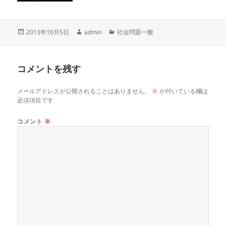
投
作
カ
2013年10月5日
admin
社会問題一般
稿
成
テ
日:
者
ゴ
リ
コメントを残す
ー
メールアドレスが公開されることはありません。
※
が付いている欄は
必須項目です
コメント
※