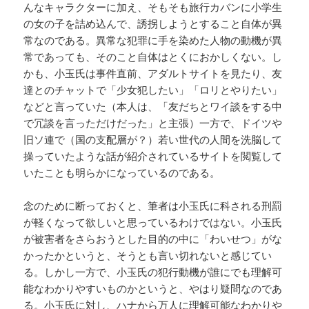
んなキャラクターに加え、そもそも旅行カバンに小学生
の女の子を詰め込んで、誘拐しようとすること自体が異
常なのである。異常な犯罪に手を染めた人物の動機が異
常であっても、そのこと自体はとくにおかしくない。し
かも、小玉氏は事件直前、アダルトサイトを見たり、友
達とのチャットで「少女犯したい」「ロリとやりたい」
などと言っていた（本人は、「友だちとワイ談をする中
で冗談を言っただけだった」と主張）一方で、ドイツや
旧ソ連で（国の支配層が？）若い世代の人間を洗脳して
操っていたような話が紹介されているサイトを閲覧して
いたことも明らかになっているのである。
念のために断っておくと、筆者は小玉氏に科される刑罰
が軽くなって欲しいと思っているわけではない。小玉氏
が被害者をさらおうとした目的の中に「わいせつ」がな
かったかというと、そうとも言い切れないと感じてい
る。しかし一方で、小玉氏の犯行動機が誰にでも理解可
能なわかりやすいものかというと、やはり疑問なのであ
る。小玉氏に対し、ハナから万人に理解可能なわかりや