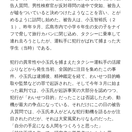
告人質問。男性検察官が反対尋問の途中で突如、被告人
が嘘をついていると決めつけたようなことを言い、とが
めるように詰問し始めた。被告人は、小玉智裕氏（２
１）。昨年９月、広島市内で小学６年生の女の子をナイ
フで脅して旅行カバンに閉じ込め、タクシーに乗車して
連れ去ろうとしたが、運転手に犯行がばれて捕まった大
学生（当時）である。
犯行の異常性や小玉氏を捕まえたタクシー運転手の活躍
ぶりなどから発生当初、全国的に注目を集めたこの事
件。小玉氏は逮捕後、精神鑑定を経て、わいせつ目的略
取や監禁などの罪で起訴された。そして今年３月に始ま
った裁判では、小玉氏が起訴事実の大部分を認めつつ、
犯行が「わいせつ目的」だったことは否認したため、動
機が最大の争点になっている。それだけにこの日の被告
人質問では、小玉氏本人がどんな犯行動機を語るかが注
目されたのだが、それは大変風変わりなものだった。
「自分の手足になる人間をつくろうと思った」