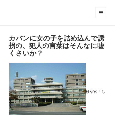
メニュ
ーとウ
ィジェ
ット
カバンに女の子を詰め込んで誘
拐の、犯人の言葉はそんなに嘘
くさいか？
検察官「ち