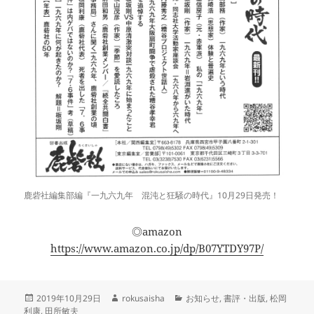
鹿砦社編集部編『一九六九年 混沌と狂騒の時代』10月29日発売！
◎amazon
https://www.amazon.co.jp/dp/B07YTDY97P/
投
作
カ
2019年10月29日
rokusaisha
お知らせ
,
書評・出版
,
松岡
稿
成
テ
利康
,
田所敏夫