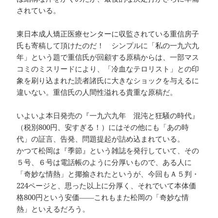
されている。
東日本成人矯正医療センターに収監されている重信房子
氏も寄稿して頂けたのだ！ シンプルに「私の一九六九
年」という題で重信氏が回顧する原稿からは、一部マス
コミのミスリードにより、「冷血なテロリスト」との印
象を刷り込まれた読者諸氏に大きなショックを与えるに
違いない。重信氏の人間性溢れる貴重な原稿だ。
いよいよ本日発売の『一九六九年 混沌と狂騒の時代』
（税別800円、安すぎる！）にはその他にも「あの時
代」の証言、告発、問題提起が詰め込まれている。
かつて松岡は『季節』という雑誌を発行していて、その
５号、６号は電話帳のように分厚いもので、ある人に
「奇妙な情熱」と揶揄されたというが、今回もＡ５判・
224ページと、思った以上に分厚く、それでいて本体価
格800円という安価――これもまた松岡の「奇妙な情
熱」といえるだろう。