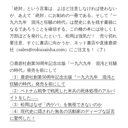
「絶対」という言葉は、よほど注意しなければ使わない
が、あえて「絶対」にお勧めの一冊である。そして『一
九六九年 混沌と狂騒の時代』は歴史に名を残す書籍に
なるであろうことを確信する。この種の本には珍しく１
万部ほどを発行したという。松岡は強気だ！ 売り切れ
要注意、すぐに書店に向かうか、ネット書店や直接鹿砦
社（sales@rokusaisha.com）にご注文を！（了）
◎鹿砦社創業50周年記念出版『一九六九年 混沌と狂騒
の時代』発売を前にして
〈1〉鹿砦社創業50周年記念出版『一九六九年 混沌と
狂騒の時代』発売を前にして
〈2〉ベトナム戦争で戦死した米兵の死体処理のアルバ
イトをした……
〈3〉松岡はなぜ「内ゲバ」を無視できないのか
〈4〉現代史に隠された無名の活動家のディープな証言
に驚愕した！