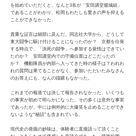
を始めていただくと、なんと3名が「安田講堂籠城組」
であることがわかり、松岡もわたしも驚きの声を抑える
ことができなかった。
貴重な証言は細部に及んだ。同志社大学から、どうして
東大闘争に駆け付けることになったのか？ 京都を出発
する時点で、「決死の闘争」へ参加する覚悟はできてい
たのか？ 安田講堂内での守備位置はどこだったの
か？ 機動隊員が内部へ入ってきた時の様子は？われわ
れの質問は果てることがなく、参加いただいたみなさん
のお答えにも、なんの躊躇もなかった。
これまでの報道では決して報告されなかった、いくつも
の事実が初めて明らかになった。その多くは意外な事実
であったが、中には例外的に大爆笑を止めることができ
ないような“秘話”も含まれている。
現代史の発掘の妙味は、体験者に直接語って頂くこと