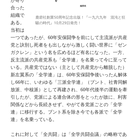
が寄り
合った
組織で
鹿砦社創業50周年記念出版！『一九六九年 混沌と狂
ある。
騒の時代』10月29日発売！
当初は
一つであったが、60年安保闘争を前にして主流派が共産
党と訣別し死者をも出しながら激しく闘い世界に「ゼン
ガクレン」という名を広めるほど有名になった。一方、
反主流派の共産党系も「全学連」を名乗って今に至って
いる。共産党ではない（主として共産党から離脱した）
新左翼系の「全学連」は、60年安保闘争後いったん解体
し66年に、いわゆる「三派全学連」（ブント、社青同解
放派、中核派）として再建され、60年代後半の運動を牽
引したが、党派による連合体の形をとったが故に、利害
関係などから長続きせず、やがて各党派ごとの「全学
連」に移行する。ブント系を除き今でも各派で「全学
連」を名乗っている。
これに対して「全共闘」は「全学共闘会議」の略称であ