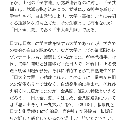
るが、上記の「全学連」が党派連合なのに対し、「全共
闘」は、党派も抱き込みつつ、党派による弊害を感じた
学生たちが、自由意思により、大学（高校）ごとに共闘
する運動体を打ち立てた。その先鞭として有名なのが
「日大全共闘」であり「東大全共闘」である。
日大は日本一の学生数を擁する大学であったが、学内で
の集会の自由を認めない、など大学としての最低限のレ
ゾンデートルも、踏襲していなかった。60年代後半、そ
れまで学生運動とは無縁だった日大で、30億円に上る使
途不明金問題が勃発。それに呼応する形で自然発生的に
「日大全共闘」が結成される。このように、最初から旧
来の党派ありきではなく、自然発生的に生まれ、それゆ
え瞬く間に広がったのが「全共闘」運動の特徴といえる
だろう。「日大全共闘」をはじめ、全共闘運動について
は『思い出そう！一九六八年を?』（2018年、板坂剛と
日大芸術学部OBの会編著、鹿砦社）で経験者、板坂氏
らが詳しく紹介しているので是非ご一読いただきたい。