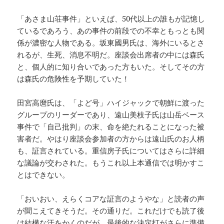
「あさま山荘事件」といえば、50代以上の誰もが記憶し
ているであろう、あの事件の前段での不幸ともっとも関
係が濃密な人物である。坂東國男氏は、海外にいるとさ
れるが、生死、消息不明だ。座談会出席者の中には森氏
と、個人的に知り合いであった方もいた。そしてその方
は森氏の危険性を予期していた！
田宮高麿氏は、「よど号」ハイジャックで朝鮮に渡った
グループのリーダーであり、遠山美枝子氏は山岳ベース
事件で「自己批判」の末、命を絶たれることになった被
害者だ。やはり座談会参加者の方からは遠山氏のお人柄
も、証言されている。重信房子氏についてはさらに詳細
な議論が交わされた。もうこれ以上本通信では明かすこ
とはできない。
「おいおい、えらくコアな証言のようやな」と読者の声
が聞こえてきそうだ。その通りだ。これだけでも読了後
は結構な汗をかくのだが、最後的な決定打がさらに準備