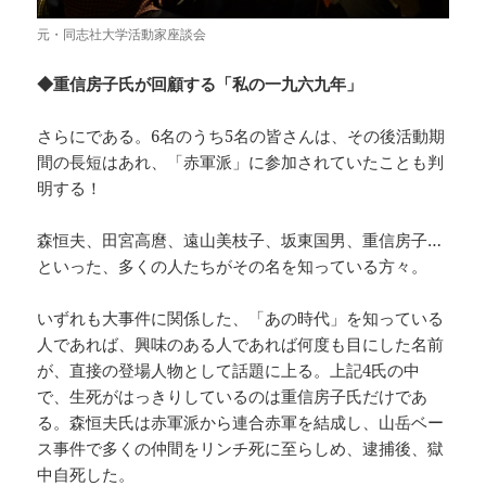
元・同志社大学活動家座談会
◆重信房子氏が回顧する「私の一九六九年」
さらにである。6名のうち5名の皆さんは、その後活動期
間の長短はあれ、「赤軍派」に参加されていたことも判
明する！
森恒夫、田宮高麿、遠山美枝子、坂東国男、重信房子…
といった、多くの人たちがその名を知っている方々。
いずれも大事件に関係した、「あの時代」を知っている
人であれば、興味のある人であれば何度も目にした名前
が、直接の登場人物として話題に上る。上記4氏の中
で、生死がはっきりしているのは重信房子氏だけであ
る。森恒夫氏は赤軍派から連合赤軍を結成し、山岳ベー
ス事件で多くの仲間をリンチ死に至らしめ、逮捕後、獄
中自死した。