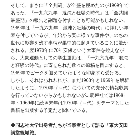
そして、まさに「全共闘」が全盛を極めたのが1969年で
あった。『一九六九年 混沌と狂騒の時代』は「全共闘
最盛期」の報告と副題を付すことも可能かもしれない。
1969年は『一九六九年 混沌と狂騒の時代』に詳しい年
表を付しているが、年始から実に様々な事件や、のちの
世代に影響を残す事柄が集中的に起きていることに驚か
される。翌1970年に70年安保という大事件を控えなが
ら、大衆運動としての学生運動は、『一九六九年 混沌
と狂騒の時代』に寄せられた数々の原稿を目にすると、
1969年でピークを迎えていたような印象すら受ける。
しかし、それはわれわれが、まだ1968年と1969年を解析
したように、1970年（～代）についての充分な情報収集
を行っていないからかもしれないが…鹿砦社では1968
年・1969年に続き来年は1970年（～代）をテーマとした
書籍を出版する予定だと聞いている。
◆同志社大学出身者たちが当事者として語る「東大安田
講堂籠城戦」