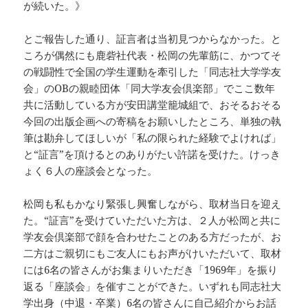
が続いた。》
とご報告した通り、証言者は当初見つからなかった。と
ころが偶然にも鹿砦社代表・松岡の先輩筋に、かつてそ
の戦闘性で全国の学生運動を牽引した「同志社大学学友
会」のOBの親睦団体「同大学友会倶楽部」でここ数年
共に活動している方が安田講堂籠城組で、おそるおそる
今回の出版企画への寄稿をお願いしたところ、単独の執
筆は勘弁してほしいが「私の限られた経験でよければ」
と“証言”を頂けるとのありがたい許諾を受けた。けっき
ょく６人の座談会となった。
松岡も私もかなり緊張し興奮しながら、取材当日を迎え
た。“証言”を受けていただいた方は、２人が松岡と共に
学友会倶楽部で顔を合わせたことのある方だったが、お
二方はご親切にもご友人にもお声がけいただいて、取材
には6名の皆さんがお集まりいただき「1969年」を振り
返る「座談会」を催すことができた。いずれも同志社大
学出身（中退・卒業）6名の皆さんに自己紹介からお話