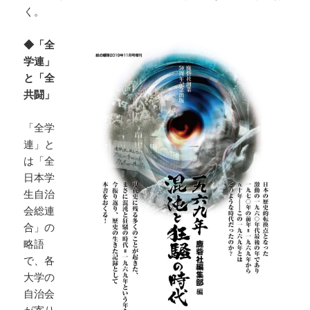
く。
◆「全
学連」
と「全
共闘」
「全学
連」と
は「全
日本学
生自治
会総連
合」の
略語
で、各
大学の
自治会