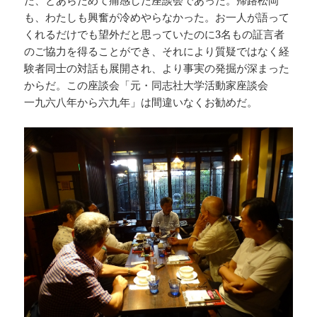
だ、とあらためて痛感した座談会であった。帰路松岡
も、わたしも興奮が冷めやらなかった。お一人が語って
くれるだけでも望外だと思っていたのに3名もの証言者
のご協力を得ることができ、それにより質疑ではなく経
験者同士の対話も展開され、より事実の発掘が深まった
からだ。この座談会「元・同志社大学活動家座談会
一九六八年から六九年」は間違いなくお勧めだ。