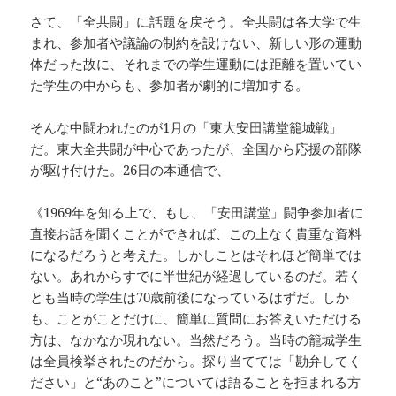
さて、「全共闘」に話題を戻そう。全共闘は各大学で生
まれ、参加者や議論の制約を設けない、新しい形の運動
体だった故に、それまでの学生運動には距離を置いてい
た学生の中からも、参加者が劇的に増加する。
そんな中闘われたのが1月の「東大安田講堂籠城戦」
だ。東大全共闘が中心であったが、全国から応援の部隊
が駆け付けた。26日の本通信で、
《1969年を知る上で、もし、「安田講堂」闘争参加者に
直接お話を聞くことができれば、この上なく貴重な資料
になるだろうと考えた。しかしことはそれほど簡単では
ない。あれからすでに半世紀が経過しているのだ。若く
とも当時の学生は70歳前後になっているはずだ。しか
も、ことがことだけに、簡単に質問にお答えいただける
方は、なかなか現れない。当然だろう。当時の籠城学生
は全員検挙されたのだから。探り当てては「勘弁してく
ださい」と“あのこと”については語ることを拒まれる方