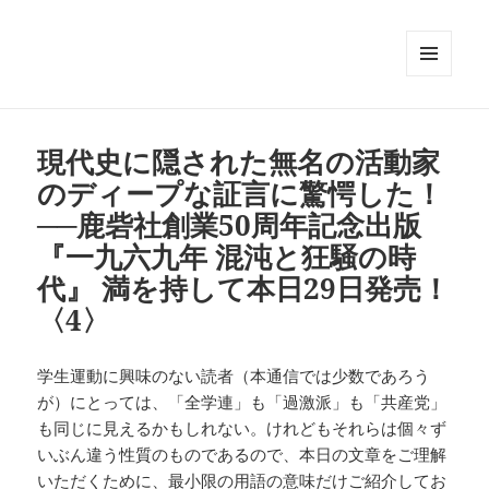
メニュ
ーとウ
ィジェ
ット
現代史に隠された無名の活動家
のディープな証言に驚愕した！
──鹿砦社創業50周年記念出版
『一九六九年 混沌と狂騒の時
代』 満を持して本日29日発売！
〈4〉
学生運動に興味のない読者（本通信では少数であろう
が）にとっては、「全学連」も「過激派」も「共産党」
も同じに見えるかもしれない。けれどもそれらは個々ず
いぶん違う性質のものであるので、本日の文章をご理解
いただくために、最小限の用語の意味だけご紹介してお