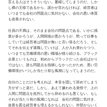
言える人はそうそういない。萎縮してしまうのだ。しか
し裸の王様であるから、誰かが言わなければ、経営者は
いつまでも会社の問題点に気付かない。会社の悪い体質
も改善されない。
社員の不満は、そのまま会社の問題点である。いかに残
業が多かろうが、人間関係が悪かろうが、黙って仕事を
していては経営者は問題が無いと言い張るだろう。そし
てそれを伝えず退職していけば、人が入れ替わりつつ、
いつまでも労働環境の悪い職場が残り続ける。ブラック
企業というものは、初めからブラックだった会社ばかり
ではない。誰も問題点を指摘しなかったがため、悪い労
働環境がいつしか当たり前な風潮になってしまうのだ。
自分のことだけを考えれば、本音を隠して辞めてしまう
方がずっと楽だ。しかし、あえて嫌われる覚悟で、上の
人間に問題点を批判してから辞めるのも悪くない。もし
それが当たり前の風潮になれば、会社の問題に気付き、
改善を図る経営者も増えるかもしれない。外部からいく