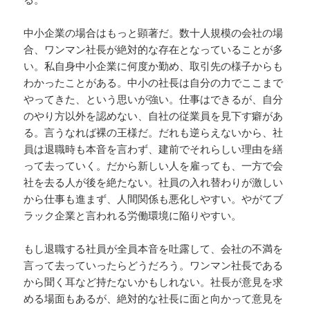
中小企業の場合はもっと顕著だ。数十人規模の会社の場
合、ワンマン社長が絶対的な存在となっていることが多
い。私自身中小企業に何度か勤め、取引先の様子からも
わかったことがある。中小の社長は自分の力でここまで
やってきた、という思いが強い。仕事はできるが、自分
のやり方以外を認めない、自社の従業員を見下す癖があ
る。言うなれば裸の王様だ。だれも逆らえないから、社
員は退職時も本音を言わず、建前でそれらしい理由を繕
って去っていく。だから新しい人を雇っても、一方で会
社を去る人が後を絶たない。社員の入れ替わりが激しい
から仕事も進まず、人間関係も悪化しやすい。やがてブ
ラック企業と言われる労働環境に陥りやすい。
もし退職する社員が全員本音を吐露して、会社の不満を
言って去っていったらどうだろう。ワンマン社長である
から聞く耳など持たないかもしれない。社長が意見を求
める場面もあるが、絶対的な社長に面と向かって意見を