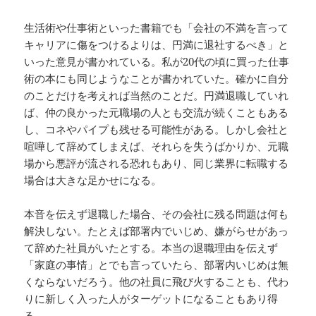
生活術や仕事術といった書籍でも「会社の不満を言って
キャリアに傷をつけるよりは、円満に退社するべき」と
いった意見が書かれている。私が20代の頃に買った仕事
術の本にも同じようなことが書かれていた。確かに自分
のことだけを考えれば当然のことだ。円満退職していれ
ば、仲の良かった元職場の人とも交流が続くこともある
し、コネやパイプも残せる可能性がある。しかし会社と
喧嘩して辞めてしまえば、それらを失うばかりか、元職
場から悪評が流される恐れもあり、同じ業界に転職する
場合は大きな足かせになる。
本音を伝えず退職した場合、その会社に残る問題は何も
解決しない。たとえば部署内でいじめ、嫌がらせがあっ
て辞めた社員がいたとする。本当の退職理由を伝えず
「家庭の事情」とでも言っていたら、部署内いじめは無
くならないだろう。他の社員に飛び火することも、代わ
りに新しく入った人がターゲットになることもあり得
る。