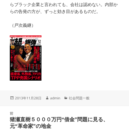
らブラック企業と言われても、会社は認めない。内部か
らの告発の方が、ずっと効き目があるものだ。
（戸次義継）
投
作
カ
2013年11月28日
admin
社会問題一般
稿
成
テ
日:
者
ゴ
投
リ
前
稿
猪瀬直樹５０００万円“借金”問題に見る、
ー
前
ナ
元“革命家”の地金
の