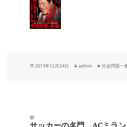
投
作
カ
2013年12月24日
admin
社会問題一
稿
成
テ
日:
者
ゴ
リ
ー
投
稿
前
サッカーの名門、ACミラ
ナ
前