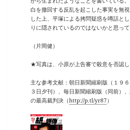
から生まれたようなことを書いている。
白を撤回する反乱を起こした事実を無視
した上、平塚による拷問疑惑を噂話とし
りに隠されているのではないかと思って
（片岡健）
★写真は、小原が上告審で殺意を否認し
主な参考文献：朝日新聞縮刷版（１９６
３日夕刊）、毎日新聞縮刷版（同前）、
の最高裁判決（
http://p.tl/yr87
）