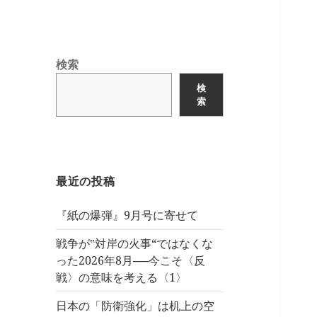
検索
検
索
最近の投稿
『紙の爆弾』9月号に寄せて
戦争が‟対岸の火事“ではなくな
った2026年8月──今こそ〈反
戦〉の意味を考える〈1〉
日本の「防衛強化」は机上の空