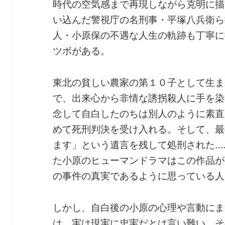
時代の空気感まで再現しながら克明に描
い込んだ警視庁の名刑事・平塚八兵衛ら
人・小原保の不遇な人生の軌跡も丁寧に
ツボがある。
東北の貧しい農家の第１０子として生ま
で、出来心から非情な誘拐殺人に手を染
念して自白したのちは別人のように素直
めて死刑判決を受け入れる。そして、最
ます」という遺言を残して処刑された…
た小原のヒューマンドラマはこの作品が
の事件の真実であるように思っている人
しかし、自白後の小原の心理や言動にま
は、実は現実に忠実だとは言い難い。そ