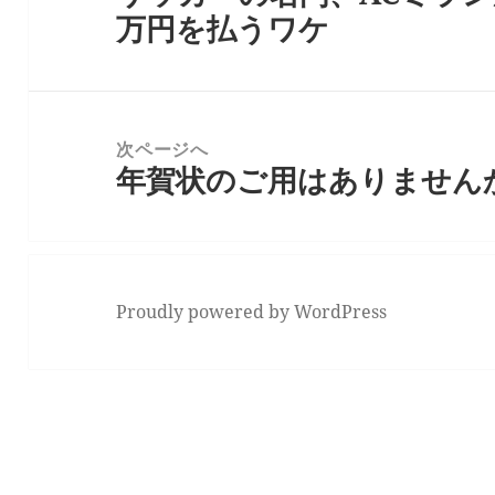
万円を払うワケ
ビ
の
ゲ
投
ー
稿:
シ
次ページへ
ョ
年賀状のご用はありません
次
ン
の
投
稿:
Proudly powered by WordPress