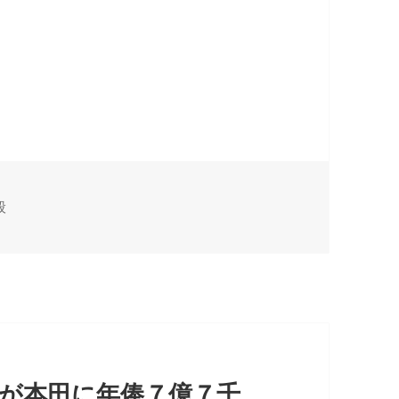
般
ンが本田に年俸７億７千