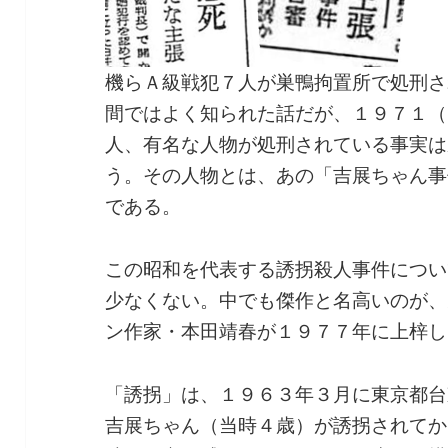
機らＡ級戦犯７人が巣鴨拘置所で処刑さ
間ではよく知られた話だが、１９７１（
人、有名な人物が処刑されている事実は
う。その人物とは、あの「吉展ちゃん事
である。
この昭和を代表する誘拐殺人事件につい
少なくない。中でも傑作と名高いのが、
ン作家・本田靖春が１９７７年に上梓し
「誘拐」は、１９６３年３月に東京都台
吉展ちゃん（当時４歳）が誘拐されてか