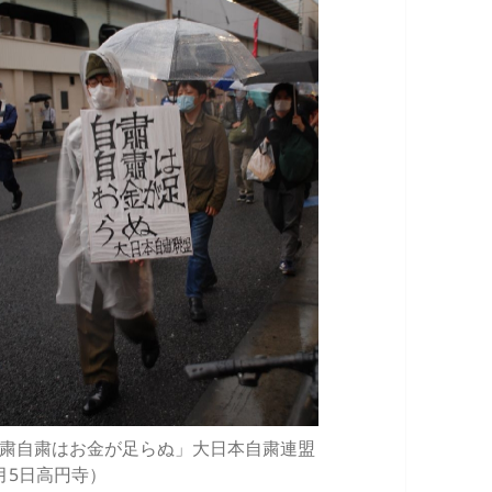
粛自粛はお金が足らぬ」大日本自粛連盟
月5日高円寺）