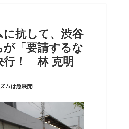
ムに抗して、渋谷
ちが「要請するな
行！ 林 克明
ズムは急展開