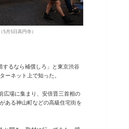
（5月5日高円寺）
請するなら補償しろ」と東京渋谷
ターネット上で知った。
公前広場に集まり、安倍晋三首相の
がある神山町などの高級住宅街を