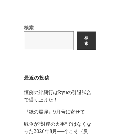
検索
検
索
最近の投稿
恒例の絆興行はRyuの引退試合
で盛り上げた！
『紙の爆弾』9月号に寄せて
戦争が‟対岸の火事“ではなくな
った2026年8月──今こそ〈反