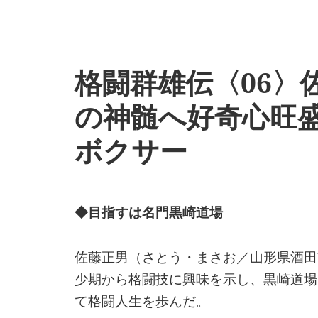
格闘群雄伝〈06〉
の神髄へ好奇心旺
ボクサー
◆目指すは名門黒崎道場
佐藤正男（さとう・まさお／山形県酒田市
少期から格闘技に興味を示し、黒崎道場
て格闘人生を歩んだ。