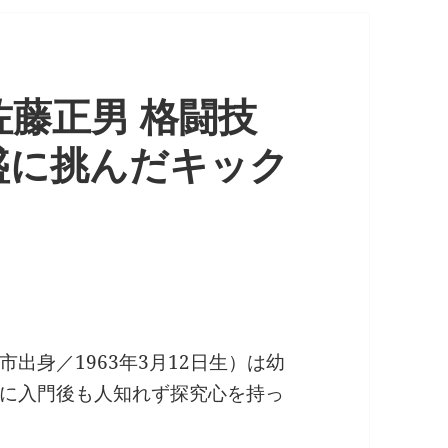
佐藤正男 格闘技
盛に挑んだキック
出身／1963年3月12日生）は幼
に入門後も人知れず探究心を持っ