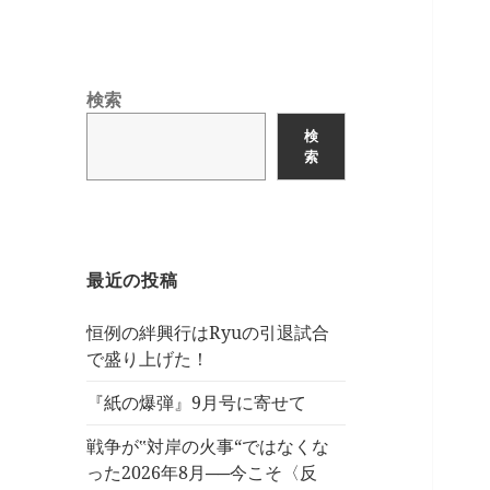
検索
検
索
最近の投稿
恒例の絆興行はRyuの引退試合
で盛り上げた！
『紙の爆弾』9月号に寄せて
戦争が‟対岸の火事“ではなくな
った2026年8月──今こそ〈反